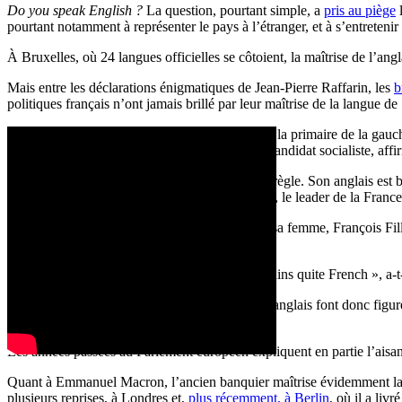
Do you speak English ?
La question, pourtant simple, a
pris au piège
l
pourtant notamment à représenter le pays à l’étranger, et à s’entretenir
À Bruxelles, où 24 langues officielles se côtoient, la maîtrise de l’an
Mais entre les déclarations énigmatiques de Jean-Pierre Raffarin, les
b
politiques français n’ont jamais brillé par leur maîtrise de la langue d
L’ex-premier ministre et candidat malheureux à la primaire de la gauche M
lors du débat du 25 janvier, Benoît Hamon, le candidat socialiste, aff
Jean-Luc Mélenchon ne fait pas exception à la règle. Son anglais est 
université : « I am very dangerous ». Par contre, le leader de la Fra
Étonnamment, malgré les origines galloises de sa femme, François Fillo
récite un discours.
« My wife may be British, but my English remains quite French », a-t-
Les candidats qui parlent donc réellement bien anglais font donc figure
présidentiel, et Emmanuel Macron.
Les années passées au Parlement européen expliquent en partie l’aisa
Quant à Emmanuel Macron, l’ancien banquier maîtrise évidemment la langu
plusieurs reprises, à Londres et,
plus récemment, à Berlin
, où il a liv