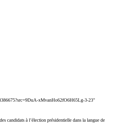
board-138386675?src=9DuA-xMvanHo62fO6H65Lg-3-23"
des candidats à l’élection présidentielle dans la langue de