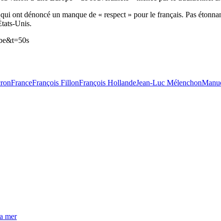
, qui ont dénoncé un manque de « respect » pour le français. Pas étonna
États-Unis.
be&t=50s
ron
France
François Fillon
François Hollande
Jean-Luc Mélenchon
Manue
la mer