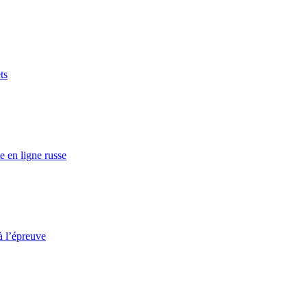
ts
e en ligne russe
à l’épreuve