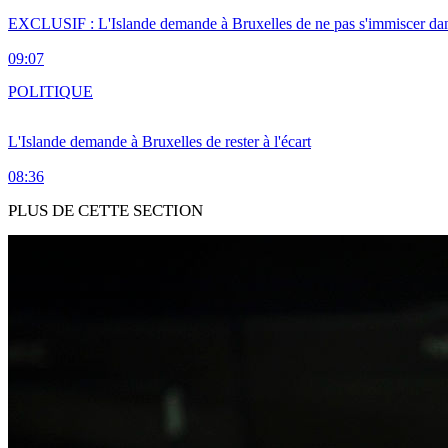
EXCLUSIF : L'Islande demande à Bruxelles de ne pas s'immiscer dan
09:07
POLITIQUE
L'Islande demande à Bruxelles de rester à l'écart
08:36
PLUS DE CETTE SECTION