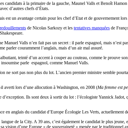
es candidats à la primaire de la gauche, Maunel Valls et Benoît Hamon l
 avec d’autres chefs d’États.
glais est un avantage certain pour les chef d’Etat et de gouvernement lor
redouillements
de Nicolas Sarkozy et les
tentatives manquées
de Françoi
e Shakespeare.
anuel Valls n’en fait pas un secret : il parle espagnol, mais n’est pas à 
irme parler couramment l’anglais, mais d’un air mal assuré.
balbutiant, teinté d’un accent à couper au couteau, comme le prouve son
nce insoumise parle espagnol, comme Manuel Valls.
n ne sort pas non plus du lot. L’ancien premier ministre semble pourtant
il averti lors d’une allocution à Washington, en 2008 (
Ma femme est peu
 d’exception. Ils sont deux à sortir du lot : l’écologiste Yannick Jadot
nce en anglais du candidat d’Europe Écologie Les Verts, actuellement 
e de la City. A 39 ans, c’est également le candidat le plus jeune, et de 
ré sa vision d’une Europe « de souveraineté » menée par le traditionnel 