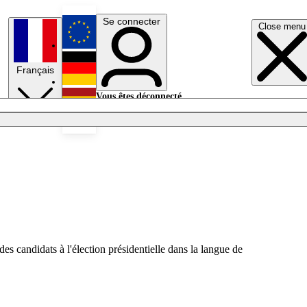
Se connecter
Close menu
English
Français
Deutsch
Vous êtes déconnecté.
Se connecter
Español
Lumières éteintes
des candidats à l'élection présidentielle dans la langue de