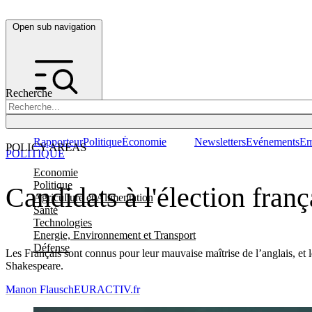
Open sub navigation
Recherche
Rapporteur
Politique
Économie
Newsletters
Evénements
Em
POLICY AREAS
POLITIQUE
Economie
Politique
Candidats à l'élection fran
Agriculture et Alimentation
Santé
Technologies
Energie, Environnement et Transport
Défense
Les Français sont connus pour leur mauvaise maîtrise de l’anglais, et le
Shakespeare.
Manon Flausch
EURACTIV.fr