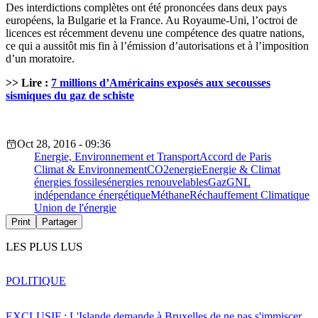
Des interdictions complètes ont été prononcées dans deux pays
européens, la Bulgarie et la France. Au Royaume-Uni, l’octroi de
licences est récemment devenu une compétence des quatre nations,
ce qui a aussitôt mis fin à l’émission d’autorisations et à l’imposition
d’un moratoire.
>> Lire :
7 millions d’Américains exposés aux secousses
sismiques du gaz de schiste
Oct 28, 2016 - 09:36
Energie, Environnement et Transport
Accord de Paris
Climat & Environnement
CO2
energie
Energie & Climat
énergies fossiles
énergies renouvelables
Gaz
GNL
indépendance énergétique
Méthane
Réchauffement Climatique
Union de l'énergie
Print
Partager
LES PLUS LUS
POLITIQUE
EXCLUSIF : L'Islande demande à Bruxelles de ne pas s'immiscer