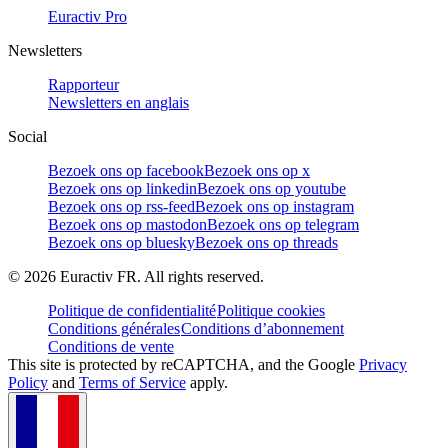
Euractiv Pro
Newsletters
Rapporteur
Newsletters en anglais
Social
Bezoek ons op facebook
Bezoek ons op x
Bezoek ons op linkedin
Bezoek ons op youtube
Bezoek ons op rss-feed
Bezoek ons op instagram
Bezoek ons op mastodon
Bezoek ons op telegram
Bezoek ons op bluesky
Bezoek ons op threads
©
2026
Euractiv FR. All rights reserved.
Politique de confidentialité
Politique cookies
Conditions générales
Conditions d’abonnement
Conditions de vente
This site is protected by reCAPTCHA, and the Google
Privacy
Policy
and
Terms of Service
apply.