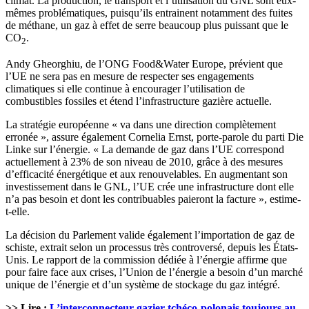
climat. La production, le transport et l’utilisation du GNL sont eux-
mêmes problématiques, puisqu’ils entrainent notamment des fuites
de méthane, un gaz à effet de serre beaucoup plus puissant que le
CO
.
2
Andy Gheorghiu, de l’ONG Food&Water Europe, prévient que
l’UE ne sera pas en mesure de respecter ses engagements
climatiques si elle continue à encourager l’utilisation de
combustibles fossiles et étend l’infrastructure gazière actuelle.
La stratégie européenne « va dans une direction complètement
erronée », assure également Cornelia Ernst, porte-parole du parti Die
Linke sur l’énergie. « La demande de gaz dans l’UE correspond
actuellement à 23% de son niveau de 2010, grâce à des mesures
d’efficacité énergétique et aux renouvelables. En augmentant son
investissement dans le GNL, l’UE crée une infrastructure dont elle
n’a pas besoin et dont les contribuables paieront la facture », estime-
t-elle.
La décision du Parlement valide également l’importation de gaz de
schiste, extrait selon un processus très controversé, depuis les États-
Unis. Le rapport de la commission dédiée à l’énergie affirme que
pour faire face aux crises, l’Union de l’énergie a besoin d’un marché
unique de l’énergie et d’un système de stockage du gaz intégré.
>> Lire :
L’interconnecteur gazier tchéco-polonais toujours au