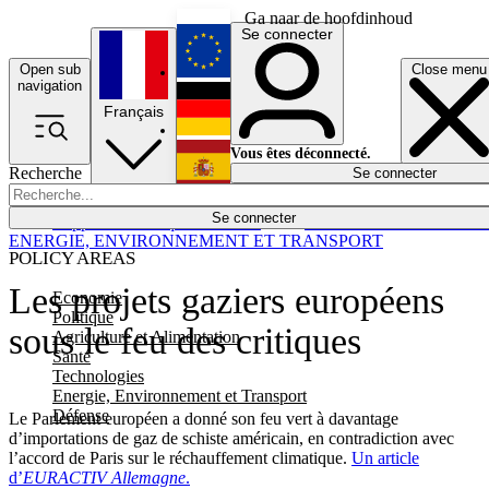
Ga naar de hoofdinhoud
Se connecter
Open sub
Close menu
English
navigation
Français
Deutsch
Vous êtes déconnecté.
Recherche
Se connecter
Español
Lumières éteintes
Se connecter
Rapporteur
Politique
Économie
Newsletters
Evénements
Em
ENERGIE, ENVIRONNEMENT ET TRANSPORT
POLICY AREAS
Les projets gaziers européens
Economie
Politique
sous le feu des critiques
Agriculture et Alimentation
Santé
Technologies
Energie, Environnement et Transport
Défense
Le Parlement européen a donné son feu vert à davantage
d’importations de gaz de schiste américain, en contradiction avec
l’accord de Paris sur le réchauffement climatique.
Un article
d’
EURACTIV Allemagne
.