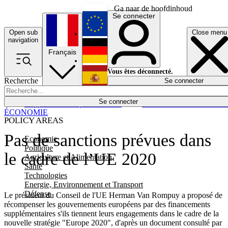
Ga naar de hoofdinhoud
Se connecter
Open sub
Close menu
English
navigation
Français
Deutsch
Vous êtes déconnecté.
Recherche
Se connecter
Español
Lumières éteintes
Se connecter
Rapporteur
Politique
Économie
Newsletters
Evénements
Em
ÉCONOMIE
POLICY AREAS
Pas de sanctions prévues dans
Economie
Politique
le cadre de l’UE 2020
Agriculture et Alimentation
Santé
Technologies
Energie, Environnement et Transport
Défense
Le président du Conseil de l'UE Herman Van Rompuy a proposé de
récompenser les gouvernements européens par des financements
supplémentaires s'ils tiennent leurs engagements dans le cadre de la
nouvelle stratégie "Europe 2020", d'après un document consulté par