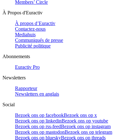
Members’ Circle
À Propos d'Euractiv
À propos d’Euractiv
Contactez-nous
Mediahuis
Communiqués de presse
Publicité politique
Abonnements
Euractiv Pro
Newsletters
Rapporteur
Newsletters en anglais
Social
Bezoek ons op facebook
Bezoek ons op x
Bezoek ons op linkedin
Bezoek ons op youtube
Bezoek ons op rss-feed
Bezoek ons op instagram
Bezoek ons op mastodon
Bezoek ons op telegram
Bezoek ons op bluesky
Bezoek ons op threads