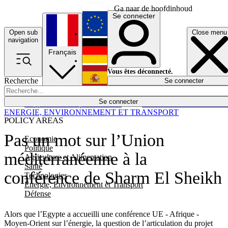
Ga naar de hoofdinhoud
Se connecter
Open sub
Close menu
English
navigation
Français
Deutsch
Vous êtes déconnecté.
Recherche
Se connecter
Español
Lumières éteintes
Se connecter
Rapporteur
Politique
Économie
Newsletters
Evénements
Em
ENERGIE, ENVIRONNEMENT ET TRANSPORT
POLICY AREAS
Pas un mot sur l’Union
Economie
Politique
méditerranéenne à la
Agriculture et Alimentation
Santé
conférence de Sharm El Sheikh
Technologies
Energie, Environnement et Transport
Défense
Alors que l’Egypte a accueilli une conférence UE - Afrique -
Moyen-Orient sur l’énergie, la question de l’articulation du projet