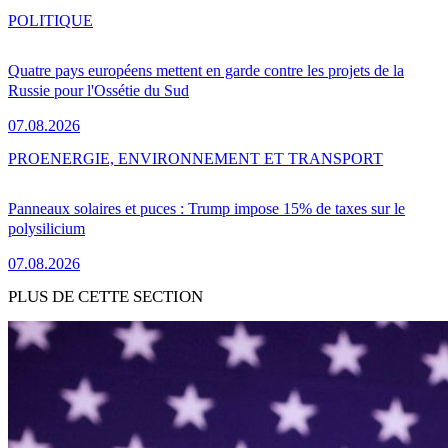
POLITIQUE
Quatre pays européens mettent en garde contre les projets de la
Russie pour l'Ossétie du Sud
07.08.2026
PRO
ENERGIE, ENVIRONNEMENT ET TRANSPORT
Panneaux solaires et puces : Trump impose 15% de taxes sur le
polysilicium
07.08.2026
PLUS DE CETTE SECTION