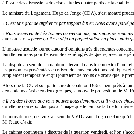
à l’issue des discussions de crise entre les quatre partis de la coalition.
Le ministre du Logement, Hugo de Jonge (CDA), s’est montré prudemment
« C’est une grande différence par rapport à hier. Nous avons parlé pe
« Nous avons eu de très bonnes conversations, mais nous ne sommes pas
que son parti
« pense qu’il y a déjà un paquet solide en place, mais qu
L’impasse actuelle tourne autour d’opinions très divergentes concerna
famille par mois pour l’ensemble des réfugiés de guerre, avec une p
La dispute au sein de la coalition intervient dans le contexte d’une r
les personnes persécutées en raison de leurs convictions politiques et r
simplement temporaire et qui jouiraient de moins de droits que le pre
Alors que la CU et son partenaire de coalition D66 étaient prêts à fai
demandeurs d’asile en deux groupes, la nouvelle proposition de M. Rutt
« Il y a des choses que vous pouvez nous demander, et il y a des ch
qu’elle ne correspondait pas à l’image que le parti se fait de lui-même e
Le mois dernier, des voix au sein du VVD avaient déjà déclaré qu’elles 
M. Rutte d’agir.
Le cabinet continuera à discuter de la question vendredi, et l’on s’acco