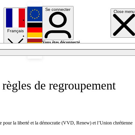
Se connecter
Close menu
English
Français
Deutsch
Vous êtes déconnecté.
Se connecter
Español
Lumières éteintes
 règles de regroupement
ire pour la liberté et la démocratie (VVD, Renew) et l’Union chrétienne