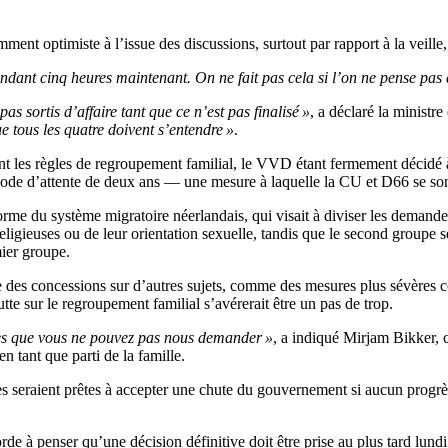
 optimiste à l’issue des discussions, surtout par rapport à la veille, 
ndant cinq heures maintenant. On ne fait pas cela si l’on ne pense pas
 sortis d’affaire tant que ce n’est pas finalisé »
, a déclaré la ministr
e tous les quatre doivent s’entendre »
.
nt les règles de regroupement familial, le VVD étant fermement décidé 
ériode d’attente de deux ans — une mesure à laquelle la CU et D66 se s
éforme du système migratoire néerlandais, qui visait à diviser les deman
eligieuses ou de leur orientation sexuelle, tandis que le second groupe se
mier groupe.
re des concessions sur d’autres sujets, comme des mesures plus sévères c
e sur le regroupement familial s’avérerait être un pas de trop.
oses que vous ne pouvez pas nous demander »
, a indiqué Mirjam Bikker, c
n tant que parti de la famille.
seraient prêtes à accepter une chute du gouvernement si aucun progrès si
rde à penser qu’une décision définitive doit être prise au plus tard lund