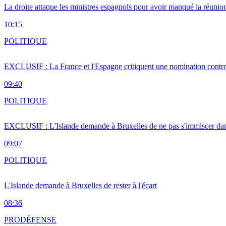
La droite attaque les ministres espagnols pour avoir manqué la réunio
10:15
POLITIQUE
EXCLUSIF : La France et l'Espagne critiquent une nomination cont
09:40
POLITIQUE
EXCLUSIF : L'Islande demande à Bruxelles de ne pas s'immiscer dan
09:07
POLITIQUE
L'Islande demande à Bruxelles de rester à l'écart
08:36
PRO
DÉFENSE