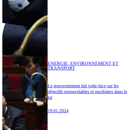
ENERGIE, ENVIRONNEMENT ET
TRANSPORT
Le gouvernement fait volte-face sur les
objectifs renouvelables et nucléaires dans la
loi
19.01.2024