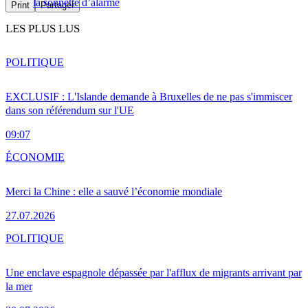
la sonnette d’alarme
Print
Partager
LES PLUS LUS
POLITIQUE
EXCLUSIF : L'Islande demande à Bruxelles de ne pas s'immiscer
dans son référendum sur l'UE
09:07
ÉCONOMIE
Merci la Chine : elle a sauvé l’économie mondiale
27.07.2026
POLITIQUE
Une enclave espagnole dépassée par l'afflux de migrants arrivant par
la mer