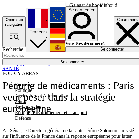
Ga naar de hoofdinhoud
Se connecter
Open sub
Close menu
English
navigation
Français
Deutsch
Vous êtes déconnecté.
Recherche
Se connecter
Español
Lumières éteintes
Se connecter
Rapporteur
Politique
Économie
Newsletters
Evénements
Em
SANTÉ
POLICY AREAS
Pénurie de médicaments : Paris
Economie
Politique
veut peser dans la stratégie
Agriculture et Alimentation
Santé
européenne
Technologies
Energie, Environnement et Transport
Défense
Au Sénat, le Directeur général de la santé Jérôme Salomon a insisté
sur l'influence de la France dans la réponse européenne pour lutter