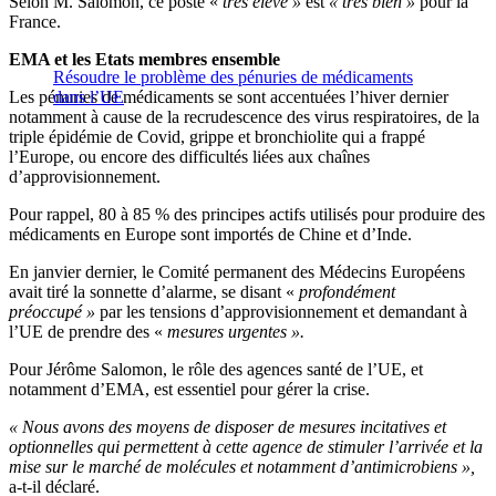
Selon M. Salomon, ce poste «
très élevé »
est
« très bien »
pour la
France.
EMA et les Etats membres ensemble
Résoudre le problème des pénuries de médicaments
Les pénuries de médicaments se sont accentuées l’hiver dernier
dans l’UE
notamment à cause de la recrudescence des virus respiratoires, de la
triple épidémie de Covid, grippe et bronchiolite qui a frappé
l’Europe, ou encore des difficultés liées aux chaînes
d’approvisionnement.
Pour rappel, 80 à 85 % des principes actifs utilisés pour produire des
médicaments en Europe sont importés de Chine et d’Inde.
En janvier dernier, le Comité permanent des Médecins Européens
avait tiré la sonnette d’alarme, se disant «
profondément
préoccupé »
par les tensions d’approvisionnement et demandant à
l’UE de prendre des «
mesures urgentes ».
Pour Jérôme Salomon, le rôle des agences santé de l’UE, et
notamment d’EMA, est essentiel pour gérer la crise.
« Nous avons des moyens de disposer de mesures incitatives et
optionnelles qui permettent à cette agence de stimuler l’arrivée et la
mise sur le marché de molécules et notamment d’antimicrobiens »,
a-t-il déclaré.