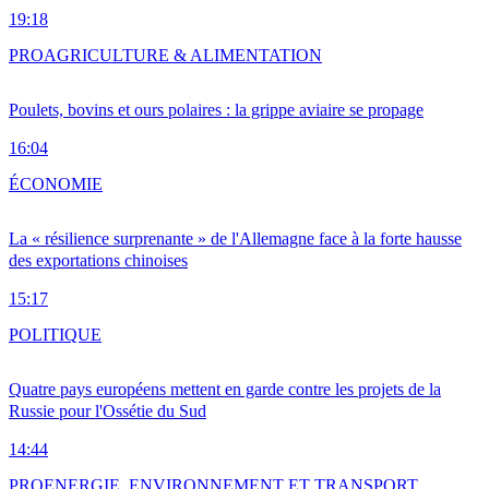
19:18
PRO
AGRICULTURE & ALIMENTATION
Poulets, bovins et ours polaires : la grippe aviaire se propage
16:04
ÉCONOMIE
La « résilience surprenante » de l'Allemagne face à la forte hausse
des exportations chinoises
15:17
POLITIQUE
Quatre pays européens mettent en garde contre les projets de la
Russie pour l'Ossétie du Sud
14:44
PRO
ENERGIE, ENVIRONNEMENT ET TRANSPORT