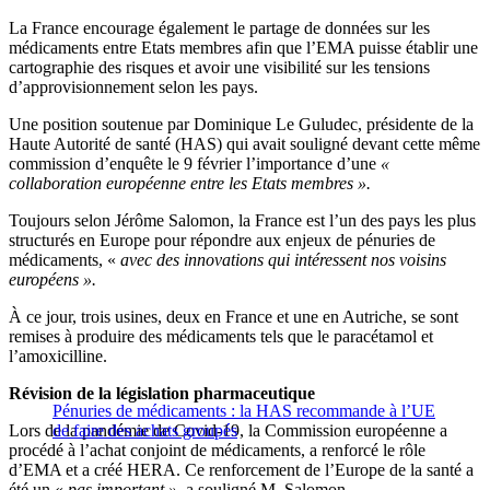
La France encourage également le partage de données sur les
médicaments entre Etats membres afin que l’EMA puisse établir une
cartographie des risques et avoir une visibilité sur les tensions
d’approvisionnement selon les pays.
Une position soutenue par Dominique Le Guludec, présidente de la
Haute Autorité de santé (HAS) qui avait souligné devant cette même
commission d’enquête le 9 février l’importance d’une
«
collaboration européenne entre les Etats membres ».
Toujours selon Jérôme Salomon, la France est l’un des pays les plus
structurés en Europe pour répondre aux enjeux de pénuries de
médicaments, «
avec des innovations qui intéressent nos voisins
européens ».
À ce jour, trois usines, deux en France et une en Autriche, se sont
remises à produire des médicaments tels que le paracétamol et
l’amoxicilline.
Révision de la législation pharmaceutique
Pénuries de médicaments : la HAS recommande à l’UE
Lors de la pandémie de Covid-19, la Commission européenne a
de faire des achats groupés
procédé à l’achat conjoint de médicaments, a renforcé le rôle
d’EMA et a créé HERA. Ce renforcement de l’Europe de la santé a
été un «
pas important »
, a souligné M. Salomon.