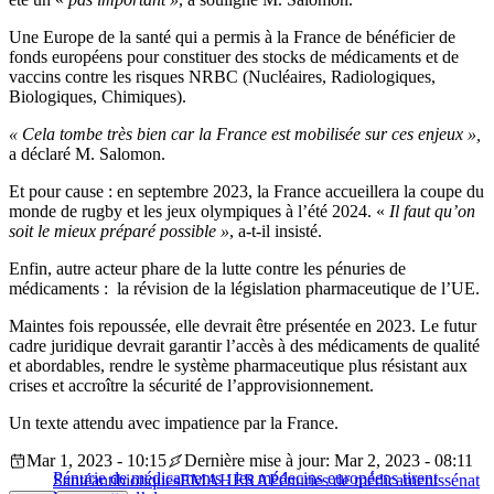
Une Europe de la santé qui a permis à la France de bénéficier de
fonds européens pour constituer des stocks de médicaments et de
vaccins contre les risques NRBC (Nucléaires, Radiologiques,
Biologiques, Chimiques).
« Cela tombe très bien car la France est mobilisée sur ces enjeux »,
a déclaré M. Salomon.
Et pour cause : en septembre 2023, la France accueillera la coupe du
monde de rugby et les jeux olympiques à l’été 2024. «
Il faut qu’on
soit le mieux préparé possible »
, a-t-il insisté.
Enfin, autre acteur phare de la lutte contre les pénuries de
médicaments : la révision de la législation pharmaceutique de l’UE.
Maintes fois repoussée, elle devrait être présentée en 2023. Le futur
cadre juridique devrait garantir l’accès à des médicaments de qualité
et abordables, rendre le système pharmaceutique plus résistant aux
crises et accroître la sécurité de l’approvisionnement.
Un texte attendu avec impatience par la France.
Mar 1, 2023 - 10:15
Dernière mise à jour: Mar 2, 2023 - 08:11
Pénurie de médicaments : les médecins européens tirent
Santé
antibiotiques
EMA
HERA
Pénuries de médicaments
sénat