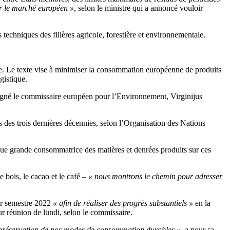
sur le marché européen »
, selon le ministre qui a annoncé vouloir
techniques des filières agricole, forestière et environnementale.
ne. Le texte vise à minimiser la consommation européenne de produits
gistique.
gné le commissaire européen pour l’Environnement, Virginijus
des trois dernières décennies, selon l’Organisation des Nations
 que grande consommatrice des matières et denrées produits sur ces
e bois, le cacao et le café –
« nous montrons le chemin pour adresser
er semestre 2022
« afin de réaliser des progrès substantiels »
en la
ur réunion de lundi, selon le commissaire.
la préservation de nos modes de consommation durables »,
a pour sa