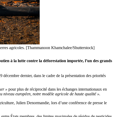
e terres agricoles. [Thammanoon Khamchalee/Shutterstock]
tien à la lutte contre la déforestation importée, l’un des grands
 décembre dernier, dans le cadre de la présentation des priorités
ser »
pour plus de réciprocité dans les échanges internationaux en
au niveau européen, notre modèle agricole de haute qualité ».
griculture, Julien Denormandie, lors d’une conférence de presse le
, entre États membres, des limites maximales de résidus de pesticides