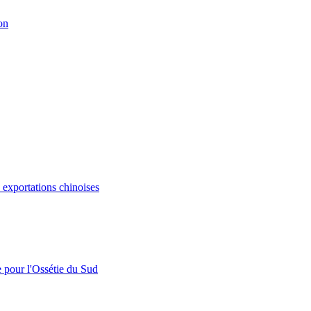
on
s exportations chinoises
e pour l'Ossétie du Sud