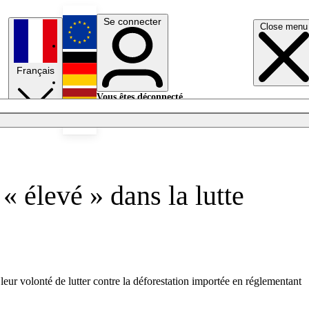
Se connecter
Close menu
English
Français
Deutsch
Vous êtes déconnecté.
Se connecter
Español
Lumières éteintes
 élevé » dans la lutte
ur volonté de lutter contre la déforestation importée en réglementant