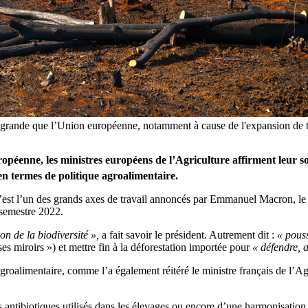
us grande que l’Union européenne, notamment à cause de l'expansion d
péenne, les ministres européens de l’Agriculture affirment leur sou
n termes de politique agroalimentaire.
’est l’un des grands axes de travail annoncés par Emmanuel Macron, le 9
 semestre 2022.
n de la biodiversité »,
a fait savoir le président. Autrement dit :
« pous
s miroirs ») et mettre fin à la déforestation importée pour
« défendre, 
agroalimentaire, comme l’a également réitéré le ministre français de l’A
 antibiotiques utilisés dans les élevages ou encore d’une harmonisation