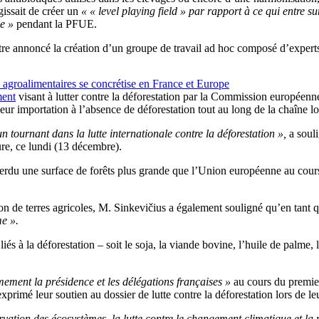
gissait de créer un
« « level playing field » par rapport à ce qui entre 
e »
pendant la PFUE.
utre annoncé la création d’un groupe de travail ad hoc composé d’experts 
ts agroalimentaires se concrétise en France et Europe
ment
visant à lutter contre la déforestation par la Commission européen
t leur importation à l’absence de déforestation tout au long de la chaîne lo
 tournant dans la lutte internationale contre la déforestation »,
a souli
ure, ce lundi (13 décembre).
rdu une surface de forêts plus grande que l’Union européenne au cours 
ion de terres agricoles, M. Sinkevičius a également souligné qu’en tant
e ».
és à la déforestation – soit le soja, la viande bovine, l’huile de palme, l
mement la présidence et les délégations françaises »
au cours du premi
primé leur soutien au dossier de lutte contre la déforestation lors de le
rvation des écosystèmes, la lutte contre le changement climatique et 