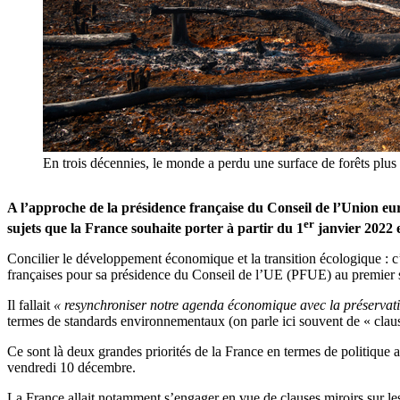
En trois décennies, le monde a perdu une surface de forêts pl
A l’approche de la présidence française du Conseil de l’Union euro
er
sujets que la France souhaite porter à partir du 1
janvier 2022 e
Concilier le développement économique et la transition écologique : c
françaises pour sa présidence du Conseil de l’UE (PFUE) au premier
Il fallait
« resynchroniser notre agenda économique avec la préservatio
termes de standards environnementaux (on parle ici souvent de « clause
Ce sont là deux grandes priorités de la France en termes de politique 
vendredi 10 décembre.
La France allait notamment s’engager en vue de clauses miroirs sur les