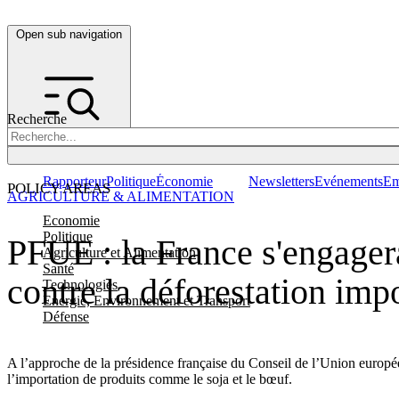
Open sub navigation
Recherche
Rapporteur
Politique
Économie
Newsletters
Evénements
Em
POLICY AREAS
AGRICULTURE & ALIMENTATION
Economie
Politique
PFUE : la France s'engagera
Agriculture et Alimentation
Santé
contre la déforestation imp
Technologies
Energie, Environnement et Transport
Défense
A l’approche de la présidence française du Conseil de l’Union europée
l’importation de produits comme le soja et le bœuf.