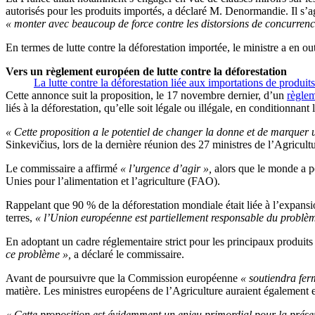
autorisés pour les produits importés, a déclaré M. Denormandie. Il s’a
« monter avec beaucoup de force contre les distorsions de concurrenc
En termes de lutte contre la déforestation importée, le ministre a en o
Vers un règlement européen de lutte contre la déforestation
La lutte contre la déforestation liée aux importations de produi
Cette annonce suit la proposition, le 17 novembre dernier, d’un
règle
liés à la déforestation, qu’elle soit légale ou illégale, en conditionnan
« Cette proposition a le potentiel de changer la donne et de marquer un
Sinkevičius, lors de la dernière réunion des 27 ministres de l’Agricult
Le commissaire a affirmé
« l’urgence d’agir »,
alors que le monde a pe
Unies pour l’alimentation et l’agriculture (FAO).
Rappelant que 90 % de la déforestation mondiale était liée à l’expans
terres,
« l’Union européenne est partiellement responsable du problèm
En adoptant un cadre réglementaire strict pour les principaux produits li
ce problème »,
a déclaré le commissaire.
Avant de poursuivre que la Commission européenne
« soutiendra fer
matière. Les ministres européens de l’Agriculture auraient également ex
« Cette proposition est évidemment un enjeu primordial pour la prése