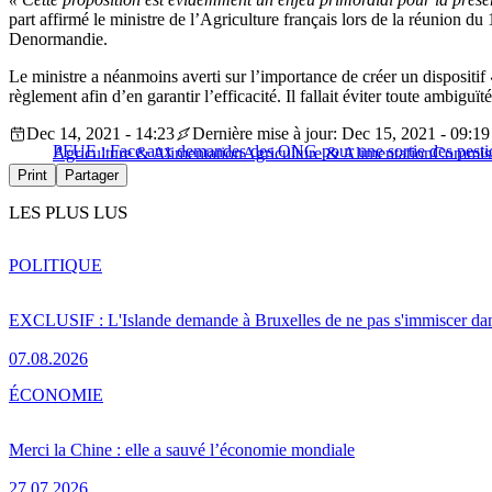
part affirmé le ministre de l’Agriculture français lors de la réunion 
Denormandie.
Le ministre a néanmoins averti sur l’importance de créer un dispositif
règlement afin d’en garantir l’efficacité. Il fallait éviter toute ambigu
Dec 14, 2021 - 14:23
Dernière mise à jour: Dec 15, 2021 - 09:19
PFUE : Face aux demandes des ONG pour une sortie des pesticid
Agriculture & Alimentation
Agriculture & Alimentation
Commiss
Print
Partager
LES PLUS LUS
POLITIQUE
EXCLUSIF : L'Islande demande à Bruxelles de ne pas s'immiscer dan
07.08.2026
ÉCONOMIE
Merci la Chine : elle a sauvé l’économie mondiale
27.07.2026