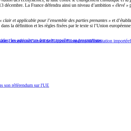
du 13 décembre. La France défendra ainsi un niveau d’ambition
« élevé »
p
« clair et applicable pour l’ensemble des parties prenantes »
et d’établi
ïté dans la définition et les règles fixées par le texte si l’Union europée
es, les agriculteurs français appellent au pragmatisme
ion Européenne
Conseil de l'Union Européenne
déforestation importée
s son référendum sur l'UE