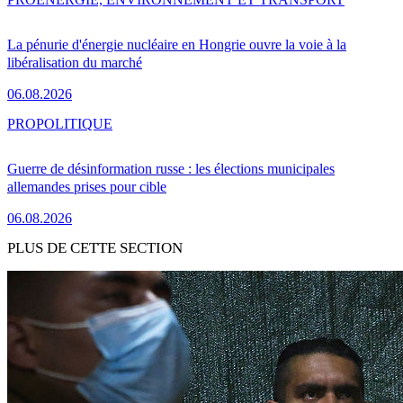
La pénurie d'énergie nucléaire en Hongrie ouvre la voie à la
libéralisation du marché
06.08.2026
PRO
POLITIQUE
Guerre de désinformation russe : les élections municipales
allemandes prises pour cible
06.08.2026
PLUS DE CETTE SECTION