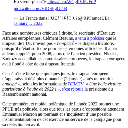
En savoir plus 👉
https://t.co/WCgPV6UFdP
pic.twitter.com/HtDSPgGf1B
— La France dans l’UE 🇫🇷🇪🇺 (@RPFranceUE)
January 1, 2022
Face aux nombreuses critiques à droite, le secrétaire d’État aux
Affaires européennes, Clément Beaune,
a tenu à préciser
que le
drapeau de l’UE n’avait pas «
remplacé
» le drapeau tricolore,
puisqu’il n’était sorti que pour les cérémonies officielles. Il a par
ailleurs rappelé qu’en 2008, alors que l’ancien président Nicolas
Sarkozy accueillait les commissaires européens, le drapeau européen
avait flotté à côté de du drapeau français.
Censé n’être hissé que quelques jours, le drapeau européen
n’apparaissait déjà plus dimanche (2 janvier) après un retrait «
anticipé
», selon les informations de
BFMTV
. «
Une belle victoire
patriotique à l’aube de 2022 !
»,
s’est réjouie
la présidente du
Rassemblement national.
Cette première, et rapide, polémique de l’année 2022 promet une
PFUE très politisée, alors que tous les partis d’oppositions attendent
Emmanuel Macron au tournant et s’inquiètent d’une possible
instrumentalisation de cet exercice au service de la campagne pour
sa réélection en avril.