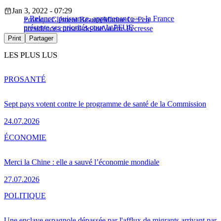
Jan 3, 2022 - 07:29
« Relance, puissance, appartenance » : la France
Politique
Clément Beaune
Marine Le Pen
présente ses priorités pour la PFUE
presidence-conseil-de-lue
Valérie Pécresse
Print
Partager
LES PLUS LUS
PRO
SANTÉ
Sept pays votent contre le programme de santé de la Commission
24.07.2026
ÉCONOMIE
Merci la Chine : elle a sauvé l’économie mondiale
27.07.2026
POLITIQUE
Une enclave espagnole dépassée par l'afflux de migrants arrivant par