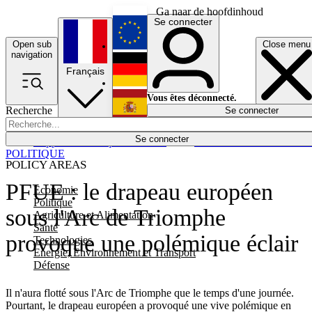
Ga naar de hoofdinhoud
Se connecter
Open sub
Close menu
English
navigation
Français
Deutsch
Vous êtes déconnecté.
Recherche
Se connecter
Español
Lumières éteintes
Se connecter
Rapporteur
Politique
Économie
Newsletters
Evénements
Em
POLITIQUE
POLICY AREAS
PFUE : le drapeau européen
Economie
Politique
sous l'Arc de Triomphe
Agriculture et Alimentation
Santé
provoque une polémique éclair
Technologies
Energie, Environnement et Transport
Défense
Il n'aura flotté sous l'Arc de Triomphe que le temps d'une journée.
Pourtant, le drapeau européen a provoqué une vive polémique en