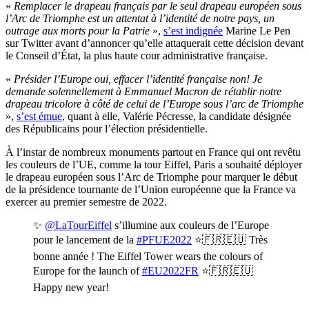
«
Remplacer le drapeau français par le seul drapeau européen sous
l’Arc de Triomphe est un attentat à l’identité de notre pays, un
outrage aux morts pour la Patrie
»,
s’est indignée
Marine Le Pen
sur Twitter avant d’annoncer qu’elle attaquerait cette décision devant
le Conseil d’État, la plus haute cour administrative française.
«
Présider l’Europe oui, effacer l’identité française non! Je
demande solennellement à Emmanuel Macron de rétablir notre
drapeau tricolore à côté de celui de l’Europe sous l’arc de Triomphe
»,
s’est émue
, quant à elle, Valérie Pécresse, la candidate désignée
des Républicains pour l’élection présidentielle.
À l’instar de nombreux monuments partout en France qui ont revêtu
les couleurs de l’UE, comme la tour Eiffel, Paris a souhaité déployer
le drapeau européen sous l’Arc de Triomphe pour marquer le début
de la présidence tournante de l’Union européenne que la France va
exercer au premier semestre de 2022.
✨
@LaTourEiffel
s’illumine aux couleurs de l’Europe
pour le lancement de la
#PFUE2022
⭐🇫🇷🇪🇺 Très
bonne année ! The Eiffel Tower wears the colours of
Europe for the launch of
#EU2022FR
⭐🇫🇷🇪🇺
Happy new year!