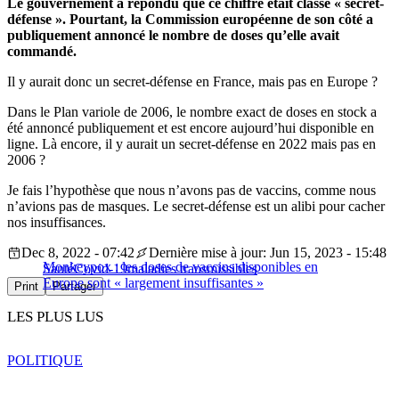
Le gouvernement a répondu que ce chiffre était classé « secret-
défense ». Pourtant, la Commission européenne de son côté a
publiquement annoncé le nombre de doses qu’elle avait
commandé.
Il y aurait donc un secret-défense en France, mais pas en Europe ?
Dans le Plan variole de 2006, le nombre exact de doses en stock a
été annoncé publiquement et est encore aujourd’hui disponible en
ligne. Là encore, il y aurait un secret-défense en 2022 mais pas en
2006 ?
Je fais l’hypothèse que nous n’avons pas de vaccins, comme nous
n’avions pas de masques. Le secret-défense est un alibi pour cacher
nos insuffisances.
Dec 8, 2022 - 07:42
Dernière mise à jour: Jun 15, 2023 - 15:48
Monkeypox : les doses de vaccins disponibles en
Santé
Covid-19
maladies transmissibles
Europe sont « largement insuffisantes »
Print
Partager
LES PLUS LUS
POLITIQUE