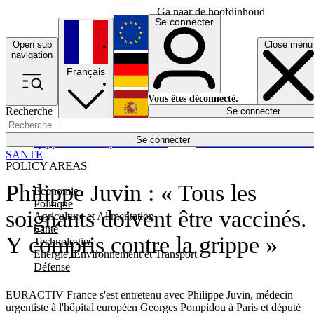
Ga naar de hoofdinhoud
Se connecter
Open sub
Close menu
English
navigation
Français
Deutsch
Vous êtes déconnecté.
Recherche
Se connecter
Español
Lumières éteintes
Se connecter
Rapporteur
Politique
Économie
Newsletters
Evénements
Em
SANTÉ
POLICY AREAS
Philippe Juvin : « Tous les
Economie
Politique
soignants doivent être vaccinés.
Agriculture et Alimentation
Santé
Y compris contre la grippe »
Technologies
Energie, Environnement et Transport
Défense
EURACTIV France s'est entretenu avec Philippe Juvin, médecin
urgentiste à l'hôpital européen Georges Pompidou à Paris et député