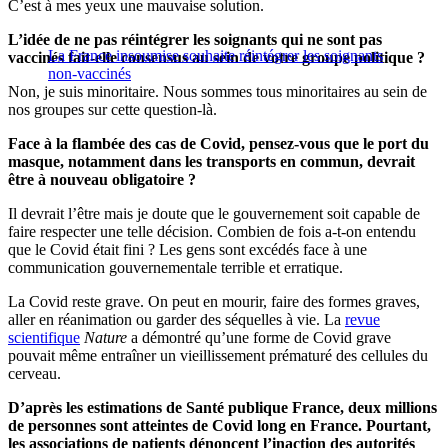
C’est à mes yeux une mauvaise solution.
L’idée de ne pas réintégrer les soignants qui ne sont pas
La France insoumise souhaite réintégrer les soignants
vaccinés fait-elle consensus au sein de votre groupe politique ?
non-vaccinés
Non, je suis minoritaire. Nous sommes tous minoritaires au sein de
nos groupes sur cette question-là.
Face à la flambée des cas de Covid, pensez-vous que le port du
masque, notamment dans les transports en commun, devrait
être à nouveau obligatoire ?
Il devrait l’être mais je doute que le gouvernement soit capable de
faire respecter une telle décision. Combien de fois a-t-on entendu
que le Covid était fini ? Les gens sont excédés face à une
communication gouvernementale terrible et erratique.
La Covid reste grave. On peut en mourir, faire des formes graves,
aller en réanimation ou garder des séquelles à vie. La
revue
scientifique
Nature
a démontré qu’une forme de Covid grave
pouvait même entraîner un vieillissement prématuré des cellules du
cerveau.
D’après les estimations de Santé publique France, deux millions
de personnes sont atteintes de Covid long en France. Pourtant,
les associations de patients dénoncent l’inaction des autorités