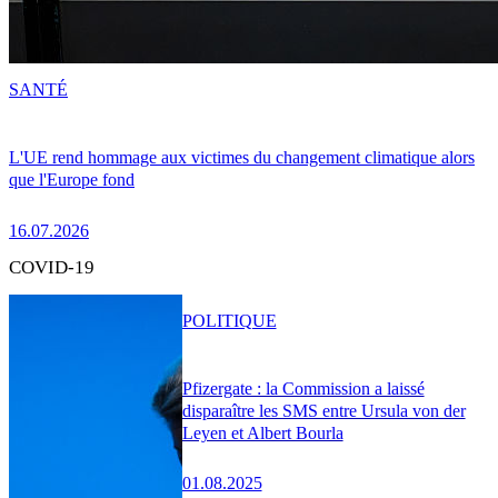
SANTÉ
L'UE rend hommage aux victimes du changement climatique alors
que l'Europe fond
16.07.2026
COVID-19
POLITIQUE
Pfizergate : la Commission a laissé
disparaître les SMS entre Ursula von der
Leyen et Albert Bourla
01.08.2025