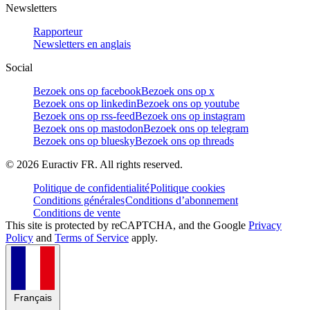
Newsletters
Rapporteur
Newsletters en anglais
Social
Bezoek ons op facebook
Bezoek ons op x
Bezoek ons op linkedin
Bezoek ons op youtube
Bezoek ons op rss-feed
Bezoek ons op instagram
Bezoek ons op mastodon
Bezoek ons op telegram
Bezoek ons op bluesky
Bezoek ons op threads
©
2026
Euractiv FR. All rights reserved.
Politique de confidentialité
Politique cookies
Conditions générales
Conditions d’abonnement
Conditions de vente
This site is protected by reCAPTCHA, and the Google
Privacy
Policy
and
Terms of Service
apply.
Français