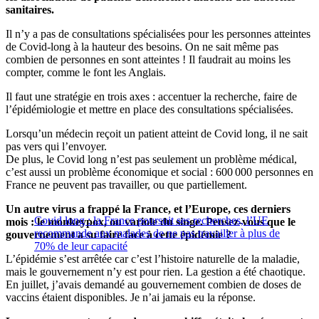
sanitaires.
Il n’y a pas de consultations spécialisées pour les personnes atteintes
de Covid-long à la hauteur des besoins. On ne sait même pas
combien de personnes en sont atteintes ! Il faudrait au moins les
compter, comme le font les Anglais.
Il faut une stratégie en trois axes : accentuer la recherche, faire de
l’épidémiologie et mettre en place des consultations spécialisées.
Lorsqu’un médecin reçoit un patient atteint de Covid long, il ne sait
pas vers qui l’envoyer.
De plus, le Covid long n’est pas seulement un problème médical,
c’est aussi un problème économique et social : 600 000 personnes en
France ne peuvent pas travailler, ou que partiellement.
Un autre virus a frappé la France, et l’Europe, ces derniers
Covid long : la France poursuit ses recherches, l’UE
mois : le monkeypox, ou variole du singe. Pensez-vous que le
recommande aux malades de ne pas travailler à plus de
gouvernement a su faire face à cette épidémie ?
70% de leur capacité
L’épidémie s’est arrêtée car c’est l’histoire naturelle de la maladie,
mais le gouvernement n’y est pour rien. La gestion a été chaotique.
En juillet, j’avais demandé au gouvernement combien de doses de
vaccins étaient disponibles. Je n’ai jamais eu la réponse.