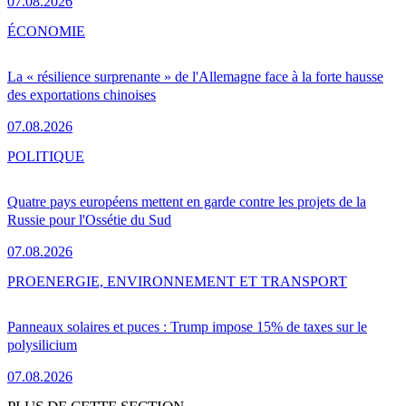
07.08.2026
ÉCONOMIE
La « résilience surprenante » de l'Allemagne face à la forte hausse
des exportations chinoises
07.08.2026
POLITIQUE
Quatre pays européens mettent en garde contre les projets de la
Russie pour l'Ossétie du Sud
07.08.2026
PRO
ENERGIE, ENVIRONNEMENT ET TRANSPORT
Panneaux solaires et puces : Trump impose 15% de taxes sur le
polysilicium
07.08.2026