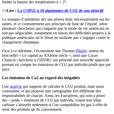
limiter la hausse des températures à + 2°.
>>Lire :
La COP21 à 10 gigatonnes de CO2 de son objectif
Le manque d’ambitions des uns pèsera donc nécessairement sur les
autres, et ce contrairement aux principes de base de l’équité, selon
plusieurs chercheurs qui craignent que le mode de vie américain ne
soit pas négociable, notamment en raison des difficultés propres à la
politique américaine où le Sénat ne souhaite pas s’engager contre le
changement climatique.
Face à ce dilemme, l’économiste star Thomas
Piketty
, auteur du
best-seller « Le capital au XXIème siècle », ainsi que Lucas
Chancel, chercheur à l’IDDRI, ont présenté une nouvelle approche
prenant en compte les émissions de CO2 par individu plutôt que par
pays.
Les émissions de Co2 au regard des inégalités
Une
analyse
qui suppose de calculer le CO2 produit, mais aussi
consommé, et qui propose une cartographie fort différente des
responsabilités de chacun. Ainsi, les Européens, qui sont a priori
des « petits » émetteurs de CO2 par individu, voient leur bilan
carbone s’alourdir nettement si l’on comptabilise les gaz à effet de
serre des produits qu’ils consomment.