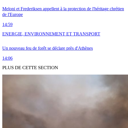
Meloni et Frederiksen appellent à la protection de l'héritage chrétien
de l'Europe
14:59
ENERGIE, ENVIRONNEMENT ET TRANSPORT
Un nouveau feu de forêt se déclare près d'Athènes
14:06
PLUS DE CETTE SECTION