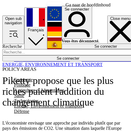
Ga naar de hoofdinhoud
Se connecter
Open sub
Close menu
English
navigation
Français
Deutsch
Vous êtes déconnecté.
Recherche
Se connecter
Español
Lumières éteintes
Se connecter
Rapporteur
Politique
Économie
Newsletters
Evénements
Em
ENERGIE, ENVIRONNEMENT ET TRANSPORT
POLICY AREAS
Piketty propose que les plus
Economie
Politique
riches paient l'addition du
Agriculture et Alimentation
Santé
changement climatique
Technologies
Energie, Environnement et Transport
Défense
L'économiste envisage une approche par individu plutôt que par
pays des émissions de CO2. Une situation dans laquelle l'Europe