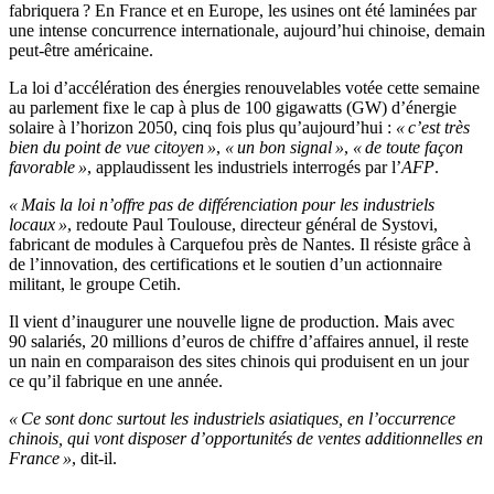
fabriquera ? En France et en Europe, les usines ont été laminées par
une intense concurrence internationale, aujourd’hui chinoise, demain
peut-être américaine.
La loi d’accélération des énergies renouvelables votée cette semaine
au parlement fixe le cap à plus de 100 gigawatts (GW) d’énergie
solaire à l’horizon 2050, cinq fois plus qu’aujourd’hui :
« c’est très
bien du point de vue citoyen »
,
« un bon signal »
,
« de toute façon
favorable »
, applaudissent les industriels interrogés par l’
AFP
.
« Mais la loi n’offre pas de différenciation pour les industriels
locaux »
, redoute Paul Toulouse, directeur général de Systovi,
fabricant de modules à Carquefou près de Nantes. Il résiste grâce à
de l’innovation, des certifications et le soutien d’un actionnaire
militant, le groupe Cetih.
Il vient d’inaugurer une nouvelle ligne de production. Mais avec
90 salariés, 20 millions d’euros de chiffre d’affaires annuel, il reste
un nain en comparaison des sites chinois qui produisent en un jour
ce qu’il fabrique en une année.
« Ce sont donc surtout les industriels asiatiques, en l’occurrence
chinois, qui vont disposer d’opportunités de ventes additionnelles en
France »
, dit-il.