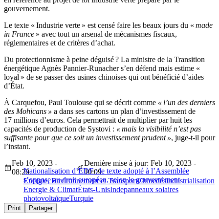
gouvernement.
Le texte « Industrie verte » est censé faire les beaux jours du «
made
in France
» avec tout un arsenal de mécanismes fiscaux,
réglementaires et de critères d’achat.
Du protectionnisme à peine déguisé ? La ministre de la Transition
énergétique Agnès Pannier-Runacher s’en défend mais estime «
loyal » de se passer des usines chinoises qui ont bénéficié d’aides
d’État.
À Carquefou, Paul Toulouse qui se décrit comme
« l’un des derniers
des Mohicans »
a dans ses cartons un plan d’investissement de
17 millions d’euros. Cela permettrait de multiplier par huit les
capacités de production de Systovi :
« mais la visibilité n’est pas
suffisante pour que ce soit un investissement prudent »
, juge-t-il pour
l’instant.
Feb 10, 2023 -
Dernière mise à jour: Feb 10, 2023 -
Nationalisation d’EDF : le texte adopté à l’Assemblée
08:20
10:09
s’oppose au droit européen, selon le gouvernement
Energie, Environnement et Transport
Chine
désindustrialisation
Energie & Climat
États-Unis
Inde
panneaux solaires
photovoltaïque
Turquie
Print
Partager