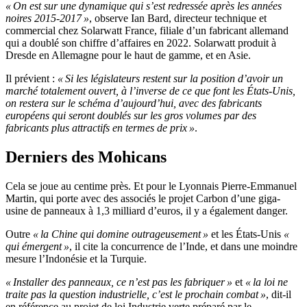
« On est sur une dynamique qui s’est redressée après les années
noires 2015-2017 »
, observe Ian Bard, directeur technique et
commercial chez Solarwatt France, filiale d’un fabricant allemand
qui a doublé son chiffre d’affaires en 2022. Solarwatt produit à
Dresde en Allemagne pour le haut de gamme, et en Asie.
Il prévient :
« Si les législateurs restent sur la position d’avoir un
marché totalement ouvert, à l’inverse de ce que font les États-Unis,
on restera sur le schéma d’aujourd’hui, avec des fabricants
européens qui seront doublés sur les gros volumes par des
fabricants plus attractifs en termes de prix »
.
Derniers des Mohicans
Cela se joue au centime près. Et pour le Lyonnais Pierre-Emmanuel
Martin, qui porte avec des associés le projet Carbon d’une giga-
usine de panneaux à 1,3 milliard d’euros, il y a également danger.
Outre
« la Chine qui domine outrageusement »
et les États-Unis
«
qui émergent »
, il cite la concurrence de l’Inde, et dans une moindre
mesure l’Indonésie et la Turquie.
« Installer des panneaux, ce n’est pas les fabriquer »
et
« la loi ne
traite pas la question industrielle, c’est le prochain combat »
, dit-il
en référence au projet de loi Industrie verte préparé par le