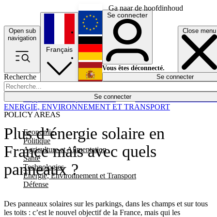
Ga naar de hoofdinhoud
Se connecter
Open sub
Close menu
English
navigation
Français
Deutsch
Vous êtes déconnecté.
Recherche
Se connecter
Español
Lumières éteintes
Se connecter
Rapporteur
Politique
Économie
Newsletters
Evénements
Em
ENERGIE, ENVIRONNEMENT ET TRANSPORT
POLICY AREAS
Plus d’énergie solaire en
Economie
Politique
France mais avec quels
Agriculture et Alimentation
Santé
panneaux ?
Technologies
Energie, Environnement et Transport
Défense
Des panneaux solaires sur les parkings, dans les champs et sur tous
les toits : c’est le nouvel objectif de la France, mais qui les