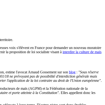
rritoire.
uses voix s'élèvent en France pour demander un nouveau moratoire
ir la proposition de loi socialiste visant à
interdire la culture de maïs
 ? Non, estime l'avocat Arnaud Gossement sur son
blog
:
"
Sous réserve
001/18 ne prévoyant pas de possibilité d'interdiction générale mais
ter l'application de la loi contraire au droit de l'Union européenne"
.
producteurs de maïs (AGPM) et la Fédération nationale de la
aire et porte atteinte à la Constitution".
Elles appellent donc les
n adéquate à long terme. D'autres pistes sont donc étudiées.