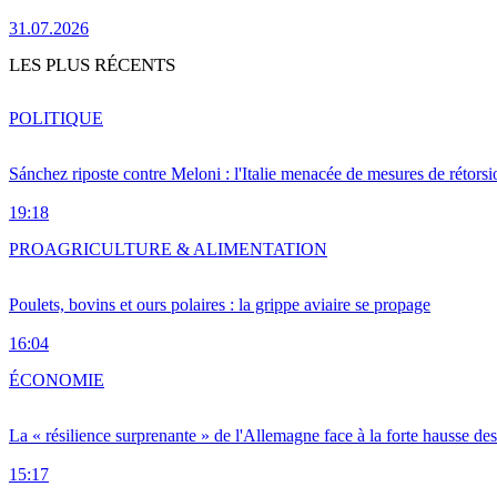
31.07.2026
LES PLUS RÉCENTS
POLITIQUE
Sánchez riposte contre Meloni : l'Italie menacée de mesures de rétorsi
19:18
PRO
AGRICULTURE & ALIMENTATION
Poulets, bovins et ours polaires : la grippe aviaire se propage
16:04
ÉCONOMIE
La « résilience surprenante » de l'Allemagne face à la forte hausse de
15:17