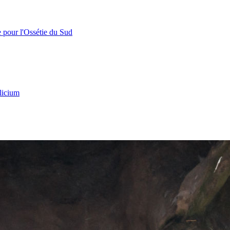
e pour l'Ossétie du Sud
licium