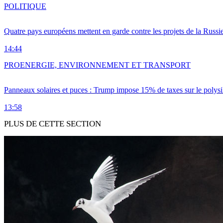
POLITIQUE
Quatre pays européens mettent en garde contre les projets de la Russi
14:44
PRO
ENERGIE, ENVIRONNEMENT ET TRANSPORT
Panneaux solaires et puces : Trump impose 15% de taxes sur le polysi
13:58
PLUS DE CETTE SECTION