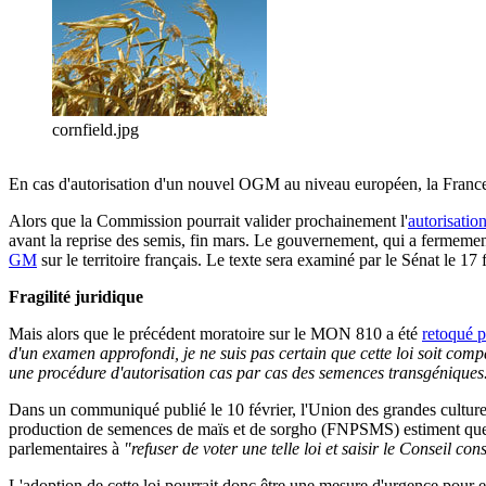
cornfield.jpg
En cas d'autorisation d'un nouvel OGM au niveau européen, la France au
Alors que la Commission pourrait valider prochainement l'
autorisatio
avant la reprise des semis, fin mars. Le gouvernement, qui a fermement a
GM
sur le territoire français. Le texte sera examiné par le Sénat le 17 
Fragilité juridique
Mais alors que le précédent moratoire sur le MON 810 a été
retoqué p
d'un examen approfondi, je ne suis pas certain que cette loi soit comp
une procédure d'autorisation cas par cas des semences transgéniques. I
Dans un communiqué publié le 10 février, l'Union des grandes culture
production de semences de maïs et de sorgho (FNPSMS) estiment q
parlementaires à
"refuser de voter une telle loi et saisir le Conseil cons
L'adoption de cette loi pourrait donc être une mesure d'urgence pour 