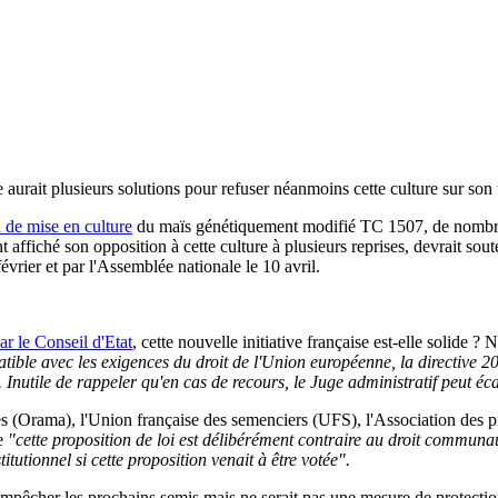
rait plusieurs solutions pour refuser néanmoins cette culture sur son te
n de mise en culture
du maïs génétiquement modifié TC 1507, de nombre
ffiché son opposition à cette culture à plusieurs reprises, devrait souten
février et par l'Assemblée nationale le 10 avril.
ar le Conseil d'Etat
, cette nouvelle initiative française est-elle solide
atible avec les exigences du droit de l'Union européenne, la directive 2
nutile de rappeler qu'en cas de recours, le Juge administratif peut écar
s (Orama), l'Union française des semenciers (UFS), l'Association des 
ue
"cette proposition de loi est délibérément contraire au droit communaut
titutionnel si cette proposition venait à être votée".
empêcher les prochains semis mais ne serait pas une mesure de protectio