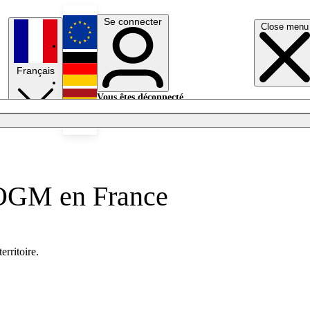
Se connecter
Close menu
English
Français
Deutsch
Vous êtes déconnecté.
Se connecter
Español
Lumières éteintes
s OGM en France
rritoire.