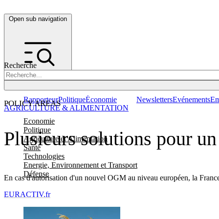
Open sub navigation
Recherche
Rapporteur
Politique
Économie
Newsletters
Evénements
Em
POLICY AREAS
AGRICULTURE & ALIMENTATION
Economie
Politique
Plusieurs solutions pour u
Agriculture et Alimentation
Santé
Technologies
Energie, Environnement et Transport
Défense
En cas d'autorisation d'un nouvel OGM au niveau européen, la France au
EURACTIV.fr