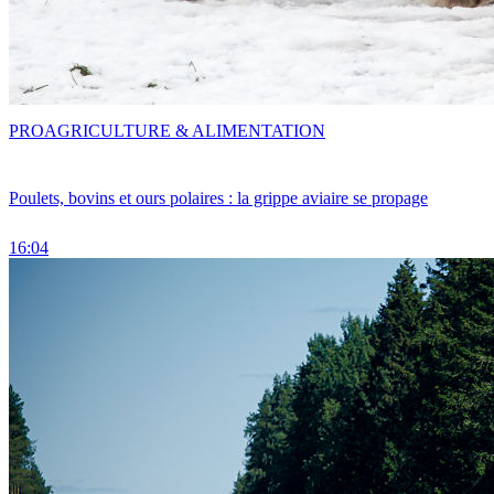
PRO
AGRICULTURE & ALIMENTATION
Poulets, bovins et ours polaires : la grippe aviaire se propage
16:04