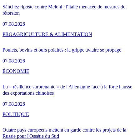
Sánchez riposte contre Meloni : l'Italie menacée de mesures de
rétorsion
07.08.2026
PRO
AGRICULTURE & ALIMENTATION
Poulets, bovins et ours polaires : la grippe aviaire se propage
07.08.2026
ÉCONOMIE
La « résilience surprenante » de l'Allemagne face à la forte hausse
des exportations chinoises
07.08.2026
POLITIQUE
Quatre pays européens mettent en garde contre les projets de la
Russie pour l'Ossétie du Sud