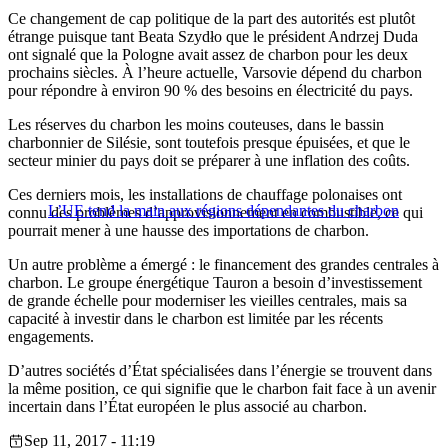
Ce changement de cap politique de la part des autorités est plutôt
étrange puisque tant Beata Szydło que le président Andrzej Duda
ont signalé que la Pologne avait assez de charbon pour les deux
prochains siècles. À l’heure actuelle, Varsovie dépend du charbon
pour répondre à environ 90 % des besoins en électricité du pays.
Les réserves du charbon les moins couteuses, dans le bassin
charbonnier de Silésie, sont toutefois presque épuisées, et que le
secteur minier du pays doit se préparer à une inflation des coûts.
Ces derniers mois, les installations de chauffage polonaises ont
L’UE tend la main aux régions dépendantes du charbon
connu des problèmes d’approvisionnement en combustible, ce qui
pourrait mener à une hausse des importations de charbon.
Un autre problème a émergé : le financement des grandes centrales à
charbon. Le groupe énergétique Tauron a besoin d’investissement
de grande échelle pour moderniser les vieilles centrales, mais sa
capacité à investir dans le charbon est limitée par les récents
engagements.
D’autres sociétés d’État spécialisées dans l’énergie se trouvent dans
la même position, ce qui signifie que le charbon fait face à un avenir
incertain dans l’État européen le plus associé au charbon.
Sep 11, 2017 - 11:19