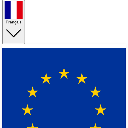
Français