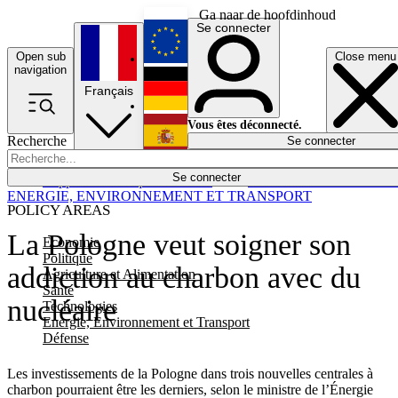
Ga naar de hoofdinhoud
Se connecter
Open sub
Close menu
English
navigation
Français
Deutsch
Vous êtes déconnecté.
Recherche
Se connecter
Español
Lumières éteintes
Se connecter
Rapporteur
Politique
Économie
Newsletters
Evénements
Em
ENERGIE, ENVIRONNEMENT ET TRANSPORT
POLICY AREAS
La Pologne veut soigner son
Economie
Politique
addiction au charbon avec du
Agriculture et Alimentation
Santé
nucléaire
Technologies
Energie, Environnement et Transport
Défense
Les investissements de la Pologne dans trois nouvelles centrales à
charbon pourraient être les derniers, selon le ministre de l’Énergie