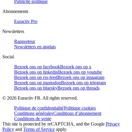
Publicité politique
Abonnements
Euractiv Pro
Newsletters
Rapporteur
Newsletters en anglais
Social
Bezoek ons op facebook
Bezoek ons op x
Bezoek ons op linkedin
Bezoek ons op youtube
Bezoek ons op rss-feed
Bezoek ons op instagram
Bezoek ons op mastodon
Bezoek ons op telegram
Bezoek ons op bluesky
Bezoek ons op threads
©
2026
Euractiv FR. All rights reserved.
Politique de confidentialité
Politique cookies
Conditions générales
Conditions d’abonnement
Conditions de vente
This site is protected by reCAPTCHA, and the Google
Privacy
Policy
and
Terms of Service
apply.