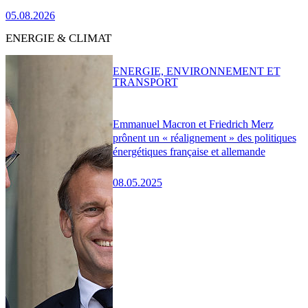
05.08.2026
ENERGIE & CLIMAT
ENERGIE, ENVIRONNEMENT ET
TRANSPORT
Emmanuel Macron et Friedrich Merz
prônent un « réalignement » des politiques
énergétiques française et allemande
08.05.2025