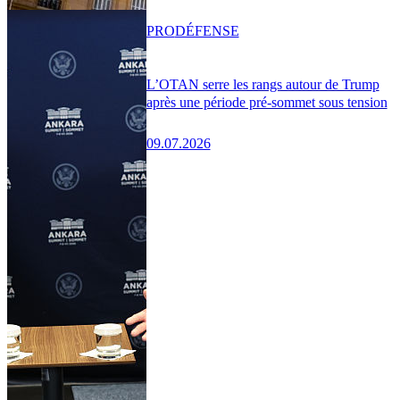
PRO
DÉFENSE
L’OTAN serre les rangs autour de Trump
après une période pré-sommet sous tension
09.07.2026