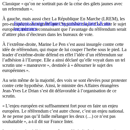
Classique « qu’on ne sortirait pas de la crise des gilets jaunes avec
un referendum ».
À gauche, mais aussi chez La République En Marche (LREM), les
François-Xavier Bellamy va conduire la liste LR aux
pro-européens ont regretté que l’hypothèse risque d’occulter le sujet
européennes
européen, tout en reconnaissant que l’avantage du référendum serait
d’attirer plus d’électeurs dans les bureaux de vote.
À l’extrême-droite, Marine Le Pen s’est aussi insurgée contre cette
idée de référendum, qui risque de lui couper l’herbe sous le pied. La
leader d’extrême-droite défend en effet l’idée d’un référendum sur
l’adhésion à l’Europe. Elle a ainsi déclaré qu’elle voyait dans un tel
scrutin une « manœuvre », destinée à « détourner le sujet des
européennes ».
Au sein même de la majorité, des voix se sont élevées pour protester
contre cette hypothèse. Ainsi, le ministre des Affaires étrangères
Jean-Yves Le Drian s’est dit défavorable à l’organisation de ce
scrutin.
« L’enjeu européen est suffisamment fort pour en faire un enjeu
européen. Le référendum c’est autre chose, c’est un enjeu national.
Je ne pense pas qu’il faille mélanger les deux (…) ce n’est pas
souhaitable », a-t-il dit sur France Inter.