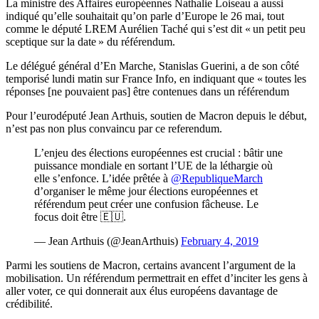
La ministre des Affaires européennes Nathalie Loiseau a aussi
indiqué qu’elle souhaitait qu’on parle d’Europe le 26 mai, tout
comme le député LREM Aurélien Taché qui s’est dit « un petit peu
sceptique sur la date » du référendum.
Le délégué général d’En Marche, Stanislas Guerini, a de son côté
temporisé lundi matin sur France Info, en indiquant que « toutes les
réponses [ne pouvaient pas] être contenues dans un référendum
Pour l’eurodéputé Jean Arthuis, soutien de Macron depuis le début,
n’est pas non plus convaincu par ce referendum.
L’enjeu des élections européennes est crucial : bâtir une
puissance mondiale en sortant l’UE de la léthargie où
elle s’enfonce. L’idée prêtée à
@RepubliqueMarch
d’organiser le même jour élections européennes et
référendum peut créer une confusion fâcheuse. Le
focus doit être 🇪🇺.
— Jean Arthuis (@JeanArthuis)
February 4, 2019
Parmi les soutiens de Macron, certains avancent l’argument de la
mobilisation. Un référendum permettrait en effet d’inciter les gens à
aller voter, ce qui donnerait aux élus européens davantage de
crédibilité.