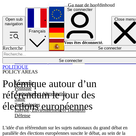
Ga naar de hoofdinhoud
Se connecter
Open sub
Close menu
English
navigation
Français
Deutsch
Vous êtes déconnecté.
Recherche
Se connecter
Español
Lumières éteintes
Se connecter
Rapporteur
Politique
Économie
Newsletters
Evénements
Em
POLITIQUE
POLICY AREAS
Polémique autour d’un
Economie
Politique
référendum le jour des
Agriculture et Alimentation
Santé
élections européennes
Technologies
Energie, Environnement et Transport
Défense
L'idée d'un référendum sur les sujets nationaux du grand débat en
parallèle des élections européennes suscite le débat, au sein de la