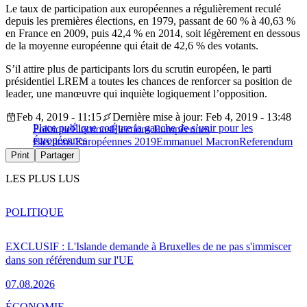
Le taux de participation aux européennes a régulièrement reculé
depuis les premières élections, en 1979, passant de 60 % à 40,63 %
en France en 2009, puis 42,4 % en 2014, soit légèrement en dessous
de la moyenne européenne qui était de 42,6 % des votants.
S’il attire plus de participants lors du scrutin européen, le parti
présidentiel LREM a toutes les chances de renforcer sa position de
leader, une manœuvre qui inquiète logiquement l’opposition.
Feb 4, 2019 - 11:15
Dernière mise à jour: Feb 4, 2019 - 13:48
Place publique conjure la gauche de s’unir pour les
Politique
Élections
Élections Européennes
européennes
Élections Européennes 2019
Emmanuel Macron
Referendum
Print
Partager
LES PLUS LUS
POLITIQUE
EXCLUSIF : L'Islande demande à Bruxelles de ne pas s'immiscer
dans son référendum sur l'UE
07.08.2026
ÉCONOMIE