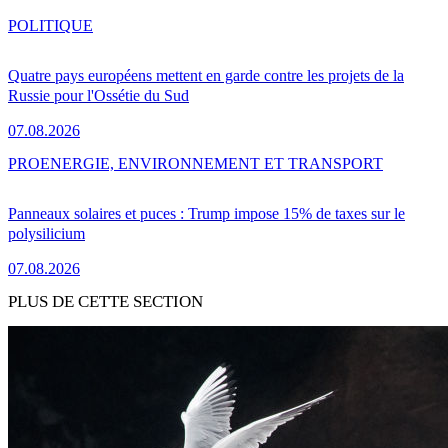
POLITIQUE
Quatre pays européens mettent en garde contre les projets de la
Russie pour l'Ossétie du Sud
07.08.2026
PRO
ENERGIE, ENVIRONNEMENT ET TRANSPORT
Panneaux solaires et puces : Trump impose 15% de taxes sur le
polysilicium
07.08.2026
PLUS DE CETTE SECTION