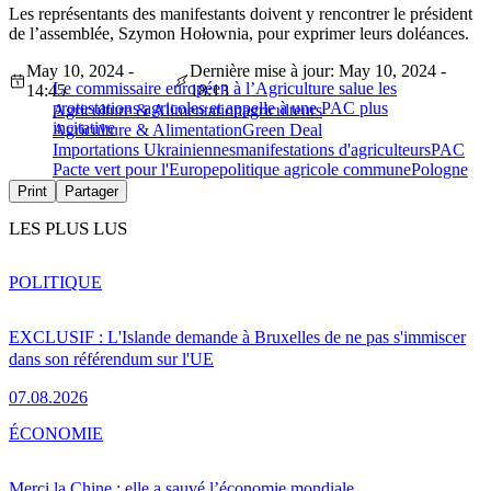
Les représentants des manifestants doivent y rencontrer le président
de l’assemblée, Szymon Hołownia, pour exprimer leurs doléances.
May 10, 2024 -
Dernière mise à jour: May 10, 2024 -
Le commissaire européen à l’Agriculture salue les
14:45
18:13
protestations agricoles et appelle à une PAC plus
Agriculture & Alimentation
agriculteurs
incitative
Agriculture & Alimentation
Green Deal
Importations Ukrainiennes
manifestations d'agriculteurs
PAC
Pacte vert pour l'Europe
politique agricole commune
Pologne
Print
Partager
LES PLUS LUS
POLITIQUE
EXCLUSIF : L'Islande demande à Bruxelles de ne pas s'immiscer
dans son référendum sur l'UE
07.08.2026
ÉCONOMIE
Merci la Chine : elle a sauvé l’économie mondiale