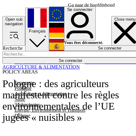
Ga naar de hoofdinhoud
Se connecter
Open sub
Close menu
English
navigation
Français
Deutsch
Vous êtes déconnecté.
Recherche
Se connecter
Español
Lumières éteintes
Se connecter
Rapporteur
Politique
Économie
Newsletters
Evénements
Em
AGRICULTURE & ALIMENTATION
POLICY AREAS
Pologne : des agriculteurs
Economie
Politique
manifestent contre les règles
Agriculture et Alimentation
Santé
environnementales de l’UE
Technologies
Energie, Environnement et Transport
jugées « nuisibles »
Défense