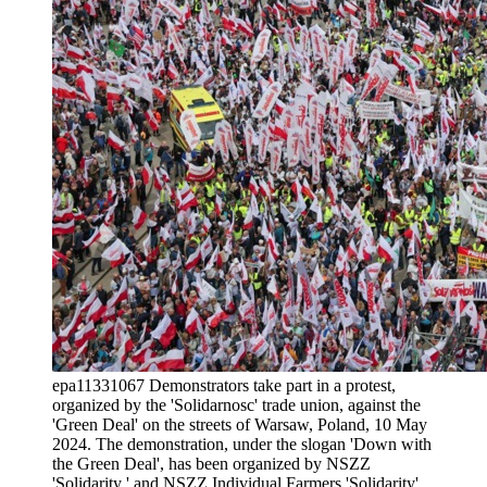
epa11331067 Demonstrators take part in a protest,
organized by the 'Solidarnosc' trade union, against the
'Green Deal' on the streets of Warsaw, Poland, 10 May
2024. The demonstration, under the slogan 'Down with
the Green Deal', has been organized by NSZZ
'Solidarity ' and NSZZ Individual Farmers 'Solidarity'