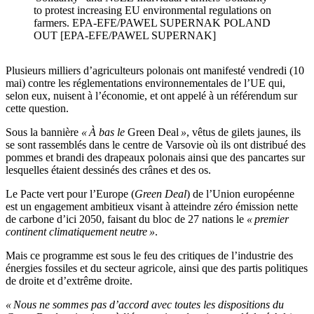
to protest increasing EU environmental regulations on
farmers. EPA-EFE/PAWEL SUPERNAK POLAND
OUT [EPA-EFE/PAWEL SUPERNAK]
Plusieurs milliers d’agriculteurs polonais ont manifesté vendredi (10
mai) contre les réglementations environnementales de l’UE qui,
selon eux, nuisent à l’économie, et ont appelé à un référendum sur
cette question.
Sous la bannière
« À bas le
Green Deal
»
, vêtus de gilets jaunes, ils
se sont rassemblés dans le centre de Varsovie où ils ont distribué des
pommes et brandi des drapeaux polonais ainsi que des pancartes sur
lesquelles étaient dessinés des crânes et des os.
Le Pacte vert pour l’Europe (
Green Deal
) de l’Union européenne
est un engagement ambitieux visant à atteindre zéro émission nette
de carbone d’ici 2050, faisant du bloc de 27 nations le
« premier
continent climatiquement neutre »
.
Mais ce programme est sous le feu des critiques de l’industrie des
énergies fossiles et du secteur agricole, ainsi que des partis politiques
de droite et d’extrême droite.
« Nous ne sommes pas d’accord avec toutes les dispositions du