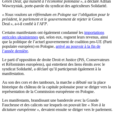
Green Deal, qui nuisent à l’économie polonaise »
, a déclaré Adrian
Wawrzyniak, porte-parole du syndicat des agriculteurs Solidarité.
« Nous voulons un référendum en Pologne sur l’obligation pour le
président, le parlement et le gouvernement de rejeter le
Green
Deal
»
, a-t-il confié à l’
AFP
.
Certains manifestants ont également condamné les
importations
agricoles ukrainiennes
qui, selon eux, rognent leurs revenus, ainsi
que la politique de l’actuel gouvernement de coalition pro-UE (Parti
populaire européen) en Pologne,
arrivé au pouvoir à la fin de
l’année dernière
.
Le parti d’opposition de droite Droit et Justice (PiS, Conservateurs
et Réformistes européens), qui entretient des liens étroits avec le
syndicat Solidarité, a déclaré qu’il participerait également à la
manifestation.
Au son des cors et des tambours, la marche a débuté sur la place
historique du château de la capitale polonaise pour se diriger vers la
représentation de la Commission européenne en Pologne.
Les manifestants, brandissant une banderole avec la Grande
Faucheuse et des calicots sur lesquels on pouvait lire
« Non à la
dictature européenne »
, devaient ensuite se diriger vers le parlement.