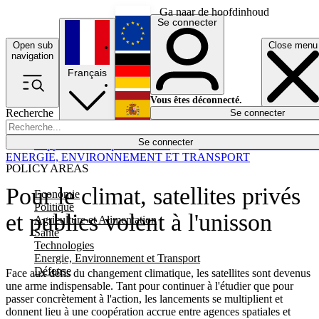
Ga naar de hoofdinhoud
Se connecter
Open sub
Close menu
English
navigation
Français
Deutsch
Vous êtes déconnecté.
Recherche
Se connecter
Español
Lumières éteintes
Se connecter
Rapporteur
Politique
Économie
Newsletters
Evénements
Em
ENERGIE, ENVIRONNEMENT ET TRANSPORT
POLICY AREAS
Pour le climat, satellites privés
Economie
Politique
et publics volent à l'unisson
Agriculture et Alimentation
Santé
Technologies
Energie, Environnement et Transport
Défense
Face aux défis du changement climatique, les satellites sont devenus
une arme indispensable. Tant pour continuer à l'étudier que pour
passer concrètement à l'action, les lancements se multiplient et
donnent lieu à une coopération accrue entre agences spatiales et