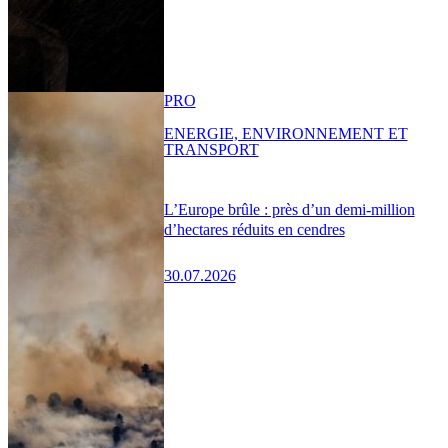
PRO
ENERGIE, ENVIRONNEMENT ET
TRANSPORT
L’Europe brûle : près d’un demi-million
d’hectares réduits en cendres
30.07.2026