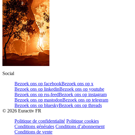
Social
Bezoek ons op facebook
Bezoek ons op x
Bezoek ons op linkedin
Bezoek ons op youtube
Bezoek ons op rss-feed
Bezoek ons op instagram
Bezoek ons op mastodon
Bezoek ons op telegram
Bezoek ons op bluesky
Bezoek ons op threads
©
2026
Euractiv FR
Politique de confidentialité
Politique cookies
Conditions générales
Conditions d’abonnement
Conditions de vente