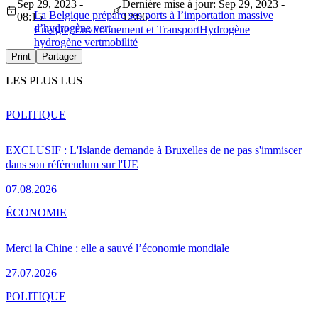
Sep 29, 2023 -
Dernière mise à jour: Sep 29, 2023 -
La Belgique prépare ses ports à l’importation massive
08:15
12:06
d’hydrogène vert
Energie, Environnement et Transport
Hydrogène
hydrogène vert
mobilité
Print
Partager
LES PLUS LUS
POLITIQUE
EXCLUSIF : L'Islande demande à Bruxelles de ne pas s'immiscer
dans son référendum sur l'UE
07.08.2026
ÉCONOMIE
Merci la Chine : elle a sauvé l’économie mondiale
27.07.2026
POLITIQUE