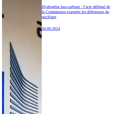
Hydrogène bas-carbone : l’acte délégué de
la Commission exaspère les défenseurs du
nucléaire
30.09.2024