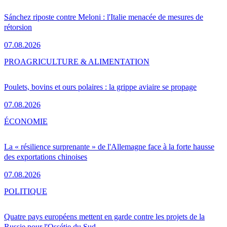
Sánchez riposte contre Meloni : l'Italie menacée de mesures de
rétorsion
07.08.2026
PRO
AGRICULTURE & ALIMENTATION
Poulets, bovins et ours polaires : la grippe aviaire se propage
07.08.2026
ÉCONOMIE
La « résilience surprenante » de l'Allemagne face à la forte hausse
des exportations chinoises
07.08.2026
POLITIQUE
Quatre pays européens mettent en garde contre les projets de la
Russie pour l'Ossétie du Sud