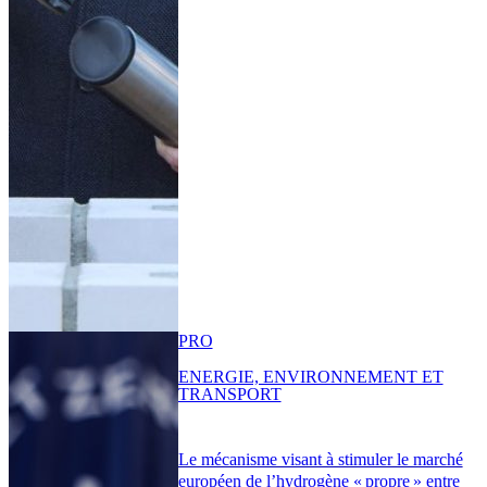
PRO
ENERGIE, ENVIRONNEMENT ET
TRANSPORT
Le mécanisme visant à stimuler le marché
européen de l’hydrogène « propre » entre