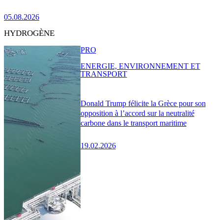
05.08.2026
HYDROGÈNE
PRO
ENERGIE, ENVIRONNEMENT ET
TRANSPORT
Donald Trump félicite la Grèce pour son
opposition à l’accord sur la neutralité
carbone dans le transport maritime
19.02.2026