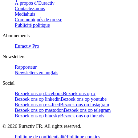
À propos d’Euractiv
Contactez-nous
Mediahuis
Communiqués de presse
Publicité politique
Abonnements
Euractiv Pro
Newsletters
Rapporteur
Newsletters en anglais
Social
Bezoek ons op facebook
Bezoek ons op x
Bezoek ons op linkedin
Bezoek ons op youtube
Bezoek ons op rss-feed
Bezoek ons op instagram
Bezoek ons op mastodon
Bezoek ons op telegram
Bezoek ons op bluesky
Bezoek ons op threads
©
2026
Euractiv FR. All rights reserved.
Politique de confidentialité
Politique cookies