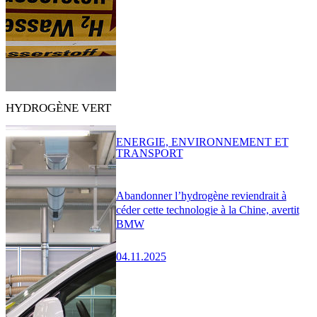
HYDROGÈNE VERT
ENERGIE, ENVIRONNEMENT ET
TRANSPORT
Abandonner l’hydrogène reviendrait à
céder cette technologie à la Chine, avertit
BMW
04.11.2025