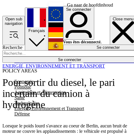
Ga naar de hoofdinhoud
Se connecter
Open sub
Close menu
English
navigation
Français
Deutsch
Vous êtes déconnecté.
Recherche
Se connecter
Español
Lumières éteintes
Se connecter
Rapporteur
Politique
Économie
Newsletters
Evénements
Em
ENERGIE, ENVIRONNEMENT ET TRANSPORT
POLICY AREAS
Pour sortir du diesel, le pari
Economie
Politique
incertain du camion à
Agriculture et Alimentation
Santé
hydrogène
Technologies
Energie, Environnement et Transport
Défense
Lorsque le poids lourd s'avance au coeur de Berlin, aucun bruit de
moteur ne couvre les applaudissements : le véhicule est propulsé à