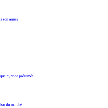
ns son armée
taque hybride présumée
ation du marché