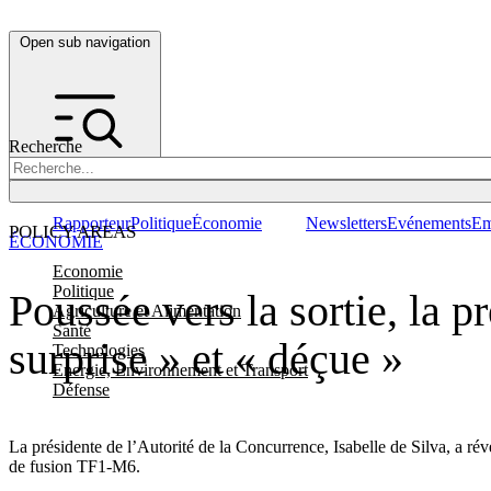
Open sub navigation
Recherche
Rapporteur
Politique
Économie
Newsletters
Evénements
Em
POLICY AREAS
ÉCONOMIE
Economie
Politique
Poussée vers la sortie, la p
Agriculture et Alimentation
Santé
surprise » et « déçue »
Technologies
Energie, Environnement et Transport
Défense
La présidente de l’Autorité de la Concurrence, Isabelle de Silva, a ré
de fusion TF1-M6.