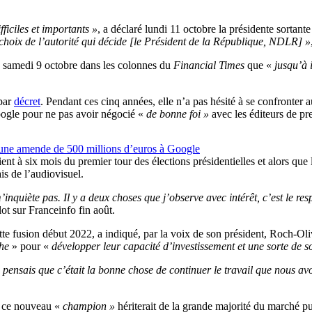
ficiles et importants »
, a déclaré lundi 11 octobre la présidente sorta
e choix de l’autorité qui décide [le Président de la République, NDLR] »
samedi 9 octobre dans les colonnes du
Financial Times
que «
jusqu’à i
 par
décret
. Pendant ces cinq années, elle n’a pas hésité à se confronte
oogle pour ne pas avoir négocié «
de bonne foi »
avec les éditeurs de pre
e une amende de 500 millions d’euros à Google
nt à six mois du premier tour des élections présidentielles et alors que
is de l’audiovisuel.
’inquiète pas. Il y a deux choses que j’observe avec intérêt, c’est le res
ot sur Franceinfo fin août.
tte fusion début 2022, a indiqué, par la voix de son président, Roch-Oliv
he
» pour «
développer leur capacité d’investissement et une sorte de s
s je pensais que c’était la bonne chose de continuer le travail que nous
ar ce nouveau «
champion »
hériterait de la grande majorité du marché pu