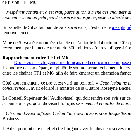
de fusion TF1-M6.
«
J’espérais continuer, c’est vrai, parce qu’on a mené des chantiers dif
moment, j’ai eu un petit peu de surprise mais je respecte la liberté d
Si Isabelle de Silva fait part de sa «
surprise
», c’est qu’elle
a expliqué
renouvellement.
Mme de Silva a été nommée à la tête de l’autorité le 14 octobre 2016
récemment, par l’amende record de 500 millions d’euros infligée à G
Rapprochement entre TF1 et M6
Droits voisins : le gendarme français de la concurrence impos
L’annonce de son départ, ou plutôt de son non-renouvellement, intervie
entre les chaînes TF1 et M6, afin de faire émerger un champion frança
Côté gouvernement, ce projet est vu d’un bon œil. «
Cette fusion ne m
concurrence »
, avait déclaré la ministre de la Culture Roselyne Bachel
Le Conseil Supérieur de l’Audiovisuel, qui doit rendre son avis sur ce
acteurs du paysage audiovisuel français se «
mettent en ordre de marc
«
C’est un dossier difficile. C’était l’une des raisons pour lesquelle
Business.
L’AdlC pourrait être en effet être l’organe avec le plus de réserves c