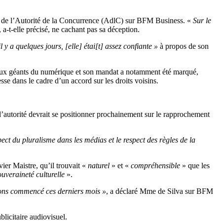
nte de l’Autorité de la Concurrence (AdlC) sur BFM Business. «
Sur le
, a-t-elle précisé, ne cachant pas sa déception.
l y a quelques jours, [elle] étai[t] assez confiante »
à propos de son
r aux géants du numérique et son mandat a notamment été marqué,
sse dans le cadre d’un accord sur les droits voisins.
 l’autorité devrait se positionner prochainement sur le rapprochement
pect du pluralisme dans les médias et le respect des règles de la
ier Maistre, qu’il trouvait «
naturel
» et «
compréhensible
» que les
ouveraineté culturelle
».
 avons commencé ces derniers mois »
, a déclaré Mme de Silva sur BFM
blicitaire audiovisuel.