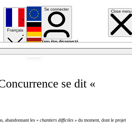
Se connecter
Close menu
English
Français
Deutsch
Vous êtes déconnecté.
Se connecter
Español
Lumières éteintes
 Concurrence se dit «
ons, abandonnant les «
chantiers difficiles »
du moment, dont le projet