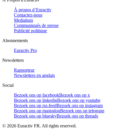
À propos d’Euractiv
Contactez-nous
Mediahuis
Communiqués de presse
Publicité politique
Abonnements
Euractiv Pro
Newsletters
Rapporteur
Newsletters en anglais
Social
Bezoek ons op facebook
Bezoek ons op x
Bezoek ons op linkedin
Bezoek ons op youtube
Bezoek ons op rss-feed
Bezoek ons op instagram
Bezoek ons op mastodon
Bezoek ons op telegram
Bezoek ons op bluesky
Bezoek ons op threads
©
2026
Euractiv FR. All rights reserved.