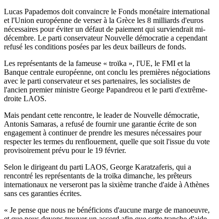
Lucas Papademos doit convaincre le Fonds monétaire international
et l'Union européenne de verser à la Grèce les 8 milliards d'euros
nécessaires pour éviter un défaut de paiement qui surviendrait mi-
décembre. Le parti conservateur Nouvelle démocratie a cependant
refusé les conditions posées par les deux bailleurs de fonds.
Les représentants de la fameuse « troïka », l'UE, le FMI et la
Banque centrale européenne, ont conclu les premières négociations
avec le parti conservateur et ses partenaires, les socialistes de
l'ancien premier ministre George Papandreou et le parti d'extrême-
droite LAOS.
Mais pendant cette rencontre, le leader de Nouvelle démocratie,
Antonis Samaras, a refusé de fournir une garantie écrite de son
engagement à continuer de prendre les mesures nécessaires pour
respecter les termes du renflouement, quelle que soit l'issue du vote
provisoirement prévu pour le 19 février.
Selon le dirigeant du parti LAOS, George Karatzaferis, qui a
rencontré les représentants de la troïka dimanche, les prêteurs
internationaux ne verseront pas la sixième tranche d'aide à Athènes
sans ces garanties écrites.
« Je pense que nous ne bénéficions d'aucune marge de manoeuvre,
et que nous devons trouver un accord afin que cette tranche d'aide