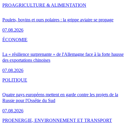
PRO
AGRICULTURE & ALIMENTATION
Poulets, bovins et ours polaires : la grippe aviaire se propage
07.08.2026
ÉCONOMIE
La « résilience surprenante » de l'Allemagne face à la forte hausse
des exportations chinoises
07.08.2026
POLITIQUE
Quatre pays européens mettent en garde contre les projets de la
Russie pour l'Ossétie du Sud
07.08.2026
PRO
ENERGIE, ENVIRONNEMENT ET TRANSPORT