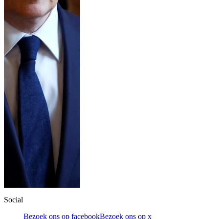
Social
Bezoek ons op facebook
Bezoek ons op x