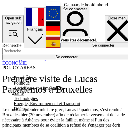
Ga naar de hoofdinhoud
Se connecter
Open sub
Close menu
English
navigation
Français
Deutsch
Vous êtes déconnecté.
Recherche
Se connecter
Español
Lumières éteintes
Se connecter
Rapporteur
Politique
Économie
Newsletters
Evénements
Em
ÉCONOMIE
POLICY AREAS
Première visite de Lucas
Economie
Politique
Papademos à Bruxelles
Agriculture et Alimentation
Santé
Technologies
Energie, Environnement et Transport
Défense
Le nouveau premier ministre grec, Lucas Papademos, s’est rendu à
Bruxelles hier (20 novembre) afin de réclamer le versement de l'aide
nécessaire à Athènes pour éviter la faillite, même si l’un des
principaux membres de sa coalition a refusé de s'engager par écrit