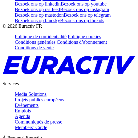
Bezoek ons op linkedin
Bezoek ons op youtube
Bezoek ons op rss-feed
Bezoek ons op instagram
Bezoek ons op mastodon
Bezoek ons op telegram
Bezoek ons op bluesky
Bezoek ons op threads
©
2026
Euractiv FR
Politique de confidentialité
Politique cookies
Conditions générales
Conditions d’abonnement
Conditions de vente
Services
Media Solutions
Projets publics européens
Evénements
Emplois
Agenda
Communiqués de presse
Members’ Circle
À Propos d'Euractiv