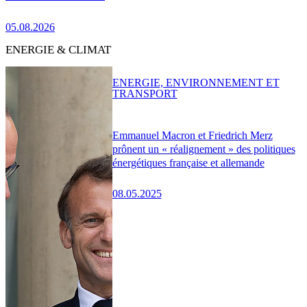
05.08.2026
ENERGIE & CLIMAT
ENERGIE, ENVIRONNEMENT ET
TRANSPORT
Emmanuel Macron et Friedrich Merz
prônent un « réalignement » des politiques
énergétiques française et allemande
08.05.2025