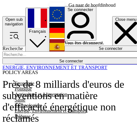
Ga naar de hoofdinhoud
Se connecter
Open sub
Close menu
English
navigation
Français
Deutsch
Vous êtes déconnecté.
Recherche
Se connecter
Español
Lumières éteintes
Se connecter
Rapporteur
Politique
Économie
Newsletters
Evénements
Em
ENERGIE, ENVIRONNEMENT ET TRANSPORT
POLICY AREAS
Près de 8 milliards d'euros de
Economie
Politique
subventions en matière
Agriculture et Alimentation
Santé
d'efficacité énergétique non
Technologies
Energie, Environnement et Transport
réclamés
Défense