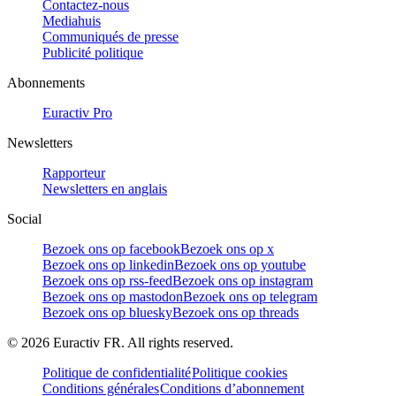
Contactez-nous
Mediahuis
Communiqués de presse
Publicité politique
Abonnements
Euractiv Pro
Newsletters
Rapporteur
Newsletters en anglais
Social
Bezoek ons op facebook
Bezoek ons op x
Bezoek ons op linkedin
Bezoek ons op youtube
Bezoek ons op rss-feed
Bezoek ons op instagram
Bezoek ons op mastodon
Bezoek ons op telegram
Bezoek ons op bluesky
Bezoek ons op threads
©
2026
Euractiv FR. All rights reserved.
Politique de confidentialité
Politique cookies
Conditions générales
Conditions d’abonnement