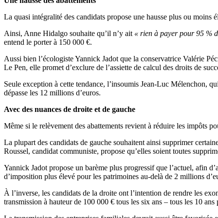
Une hausse des abattements
La quasi intégralité des candidats propose une hausse plus ou moins é
Ainsi, Anne Hidalgo souhaite qu’il n’y ait
« rien à payer pour 95 % d
entend le porter à 150 000 €.
Aussi bien l’écologiste Yannick Jadot que la conservatrice Valérie Pé
Le Pen, elle promet d’exclure de l’assiette de calcul des droits de suc
Seule exception à cette tendance, l’insoumis Jean-Luc Mélenchon, qui n
dépasse les 12 millions d’euros.
Avec des nuances de droite et de gauche
Même si le relèvement des abattements revient à réduire les impôts po
La plupart des candidats de gauche souhaitent ainsi supprimer certaine
Roussel, candidat communiste, propose qu’elles soient toutes supprimé
Yannick Jadot propose un barème plus progressif que l’actuel, afin d
d’imposition plus élevé pour les patrimoines au-delà de 2 millions d’eur
À l’inverse, les candidats de la droite ont l’intention de rendre les e
transmission à hauteur de 100 000 € tous les six ans – tous les 10 an