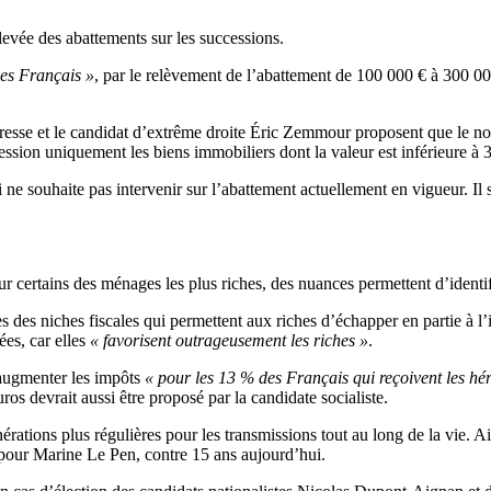
levée des abattements sur les successions.
es Français »
, par le relèvement de l’abattement de 100 000 € à 300 0
cresse et le candidat d’extrême droite Éric Zemmour proposent que le n
cession uniquement les biens immobiliers dont la valeur est inférieure à 
e souhaite pas intervenir sur l’abattement actuellement en vigueur. Il s
ur certains des ménages les plus riches, des nuances permettent d’ident
s des niches fiscales qui permettent aux riches d’échapper en partie à l
es, car elles
« favorisent outrageusement les riches »
.
’augmenter les impôts
« pour les 13 % des Français qui reçoivent les hér
os devrait aussi être proposé par la candidate socialiste.
xonérations plus régulières pour les transmissions tout au long de la vi
s pour Marine Le Pen, contre 15 ans aujourd’hui.