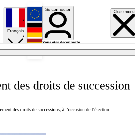
Se connecter
Close menu
English
Français
Deutsch
Vous êtes déconnecté.
Se connecter
Español
Lumières éteintes
ent des droits de succession
gement des droits de successions, à l’occasion de l’élection