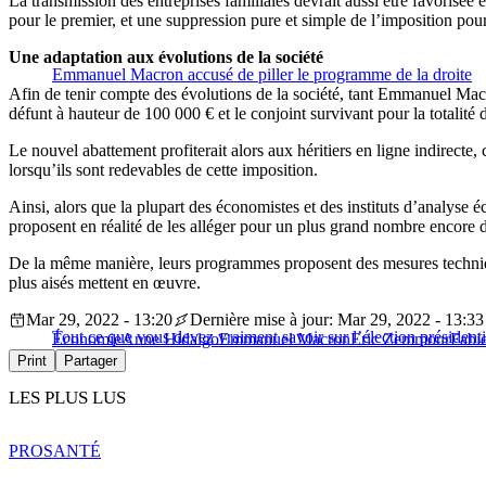
La transmission des entreprises familiales devrait aussi être favoris
pour le premier, et une suppression pure et simple de l’imposition pour
Une adaptation aux évolutions de la société
Emmanuel Macron accusé de piller le programme de la droite
Afin de tenir compte des évolutions de la société, tant Emmanuel Macro
défunt à hauteur de 100 000 € et le conjoint survivant pour la totalité 
Le nouvel abattement profiterait alors aux héritiers en ligne indirecte,
lorsqu’ils sont redevables de cette imposition.
Ainsi, alors que la plupart des économistes et des instituts d’analyse é
proposent en réalité de les alléger pour un plus grand nombre encore
De la même manière, leurs programmes proposent des mesures techniques
plus aisés mettent en œuvre.
Mar 29, 2022 - 13:20
Dernière mise à jour: Mar 29, 2022 - 13:33
Tout ce que vous devez vraiment savoir sur l’élection présidenti
Économie
Anne Hidalgo
Emmanuel Macron
Eric Zemmour
Fabi
Print
Partager
LES PLUS LUS
PRO
SANTÉ