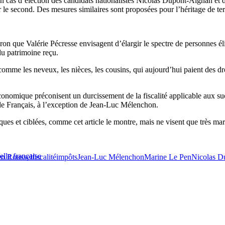
ée en cas d’élection des candidats nationalistes Nicolas Dupont-Aignan 
 le second. Des mesures similaires sont proposées pour l’héritage de ter
n que Valérie Pécresse envisagent d’élargir le spectre de personnes élig
du patrimoine reçu.
 comme les neveux, les nièces, les cousins, qui aujourd’hui paient des dro
conomique préconisent un durcissement de la fiscalité applicable aux succ
 de Français, à l’exception de Jean-Luc Mélenchon.
 et ciblées, comme cet article le montre, mais ne visent que très margi
elle française
en Roussel
fiscalité
impôts
Jean-Luc Mélenchon
Marine Le Pen
Nicolas D