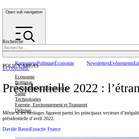
Open sub navigation
Recherche
Rapporteur
Politique
Économie
Newsletters
Evénements
Em
POLICY AREAS
ÉCONOMIE
Economie
Politique
Présidentielle 2022 : l’étr
Agriculture et Alimentation
Santé
Technologies
Energie, Environnement et Transport
Défense
Même si les héritages figurent parmi les principaux vecteurs d’inégalité
présidentielle d’avril 2022.
Davide Basso
Euractiv France