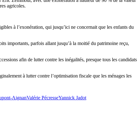
et d’Éric Zemmour, avec une exonération à hauteur de 90 % de la valeur
res agricoles.
ibles à l’exonération, qui jusqu’ici ne concernait que les enfants du
its importants, parfois allant jusqu’à la moitié du patrimoine reçu,
essions afin de lutter contre les inégalités, presque tous les candidats
nalement à lutter contre l’optimisation fiscale que les ménages les
upont-Aignan
Valérie Pécresse
Yannick Jadot