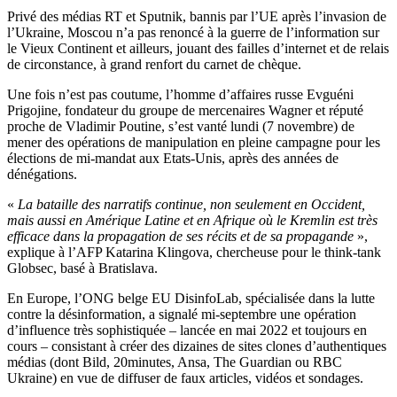
Privé des médias RT et Sputnik, bannis par l’UE après l’invasion de
l’Ukraine, Moscou n’a pas renoncé à la guerre de l’information sur
le Vieux Continent et ailleurs, jouant des failles d’internet et de relais
de circonstance, à grand renfort du carnet de chèque.
Une fois n’est pas coutume, l’homme d’affaires russe Evguéni
Prigojine, fondateur du groupe de mercenaires Wagner et réputé
proche de Vladimir Poutine, s’est vanté lundi (7 novembre) de
mener des opérations de manipulation en pleine campagne pour les
élections de mi-mandat aux Etats-Unis, après des années de
dénégations.
«
La bataille des narratifs continue, non seulement en Occident,
mais aussi en Amérique Latine et en Afrique où le Kremlin est très
efficace dans la propagation de ses récits et de sa propagande
»,
explique à l’AFP Katarina Klingova, chercheuse pour le think-tank
Globsec, basé à Bratislava.
En Europe, l’ONG belge EU DisinfoLab, spécialisée dans la lutte
contre la désinformation, a signalé mi-septembre une opération
d’influence très sophistiquée – lancée en mai 2022 et toujours en
cours – consistant à créer des dizaines de sites clones d’authentiques
médias (dont Bild, 20minutes, Ansa, The Guardian ou RBC
Ukraine) en vue de diffuser de faux articles, vidéos et sondages.