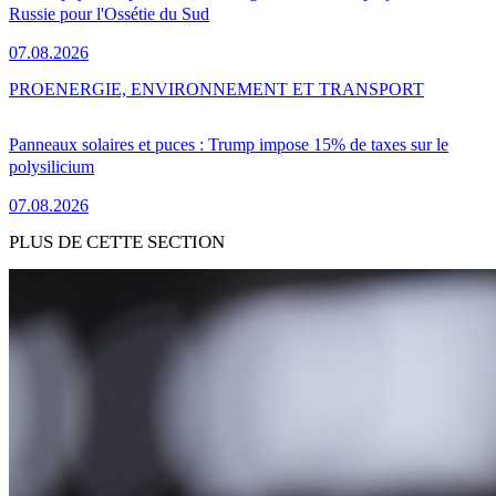
Russie pour l'Ossétie du Sud
07.08.2026
PRO
ENERGIE, ENVIRONNEMENT ET TRANSPORT
Panneaux solaires et puces : Trump impose 15% de taxes sur le
polysilicium
07.08.2026
PLUS DE CETTE SECTION