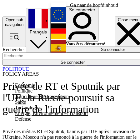
Ga naar de hoofdinhoud
Se connecter
Open sub
Close menu
English
navigation
Français
Deutsch
Vous êtes déconnecté.
Recherche
Se connecter
Español
Lumières éteintes
Se connecter
Rapporteur
Politique
Économie
Newsletters
Evénements
Em
POLITIQUE
POLICY AREAS
Privée de RT et Sputnik par
Economie
Politique
l'UE, la Russie poursuit sa
Agriculture et Alimentation
Santé
guerre de l'information
Technologies
Energie, Environnement et Transport
Défense
Privé des médias RT et Sputnik, bannis par l'UE après l'invasion de
l'Ukraine, Moscou n'a pas renoncé à la guerre de l'information sur le