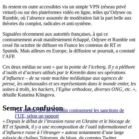
Ils restent en outre accessibles via un simple VPN (réseau privé
virtuel) ou sur des plateformes vidéo en ligne, telles qu’Odysee ou
Rumble, où l’absence assumée de modération fait la part belle aux
théories du complot, radicales et anti-système.
Signalées récemment aux autorités françaises, à qui ce
contournement avait manifestement échappé, Odysee et Rumble ont
cessé fin octobre de diffuser en France les contenus de RT et
Sputnik. Mais ailleurs en Europe, la diffusion se poursuit, a constaté
l’AFP.
Ces deux médias ne sont «
que la pointe de l’iceberg. Il y a pléthore
d’outils et d’acteurs utilisés par le Kremlin dans ses opérations
d’influence – de sa vaste machine médiatique aux agences de
presse, les ambassades et ses représentants dans le monde entier, les
usines à trolls, les hackers, l’Eglise orthodoxe, diverses ONG, etc.
»,
détaille Katarina Klingova.
Semer la confusion
Les médias liés au Kremlin contournent les sanctions de
l’UE, selon un rapport
«
Depuis le début de l’invasion russe en Ukraine et le blocage de
RT et Sputnik, il y a une recomposition de l’outil informationnel et
d’influence russe à l’étranger
» autour notamment d’une large
galaxie de chaînes Telegram, de blogs, de comptes Twitter,