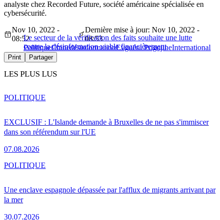
analyste chez Recorded Future, société américaine spécialisée en
cybersécurité.
Nov 10, 2022 -
Dernière mise à jour: Nov 10, 2022 -
Le secteur de la vérification des faits souhaite une lutte
08:52
08:53
contre la désinformation viable financièrement
Politique
Chine
désinformation
Evguéni Prigojine
International
Print
Partager
LES PLUS LUS
POLITIQUE
EXCLUSIF : L'Islande demande à Bruxelles de ne pas s'immiscer
dans son référendum sur l'UE
07.08.2026
POLITIQUE
Une enclave espagnole dépassée par l'afflux de migrants arrivant par
la mer
30.07.2026