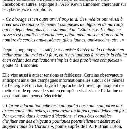
Facebook et autres, explique à l’AFP Kevin Limonier, chercheur sur
le cyberespace russophone.
«
Ce blocage est en outre arrivé trop tard. Ces médias ont réussi à
créer des réseaux extrêmement complexes de diffusion de narratifs
qui ne dépendent plus nécessairement de l’Etat russe. L’influence
russe s’est banalisée et enracinée, notamment au sein d’un certain
nombre de cercles anti-systèmes, gilets jaunes, anti-vaccins, etc…
».
Depuis longtemps, la stratégie «
consiste à créer de la confusion en
mélangeant du vrai et du faux, en n’hésitant pas à travestir la réalité
et en créant des explications simples à des problèmes complexes
»,
ajoute M. Limonier.
Elle vise aussi à attiser tensions et faiblesses. Certains observateurs
anticipent ainsi des campagnes informationnelles autour des thèmes
de l’énergie et du chauffage à l’approche de l’hiver, qui risquent de
mettre à rude épreuve le soutien européen vis-à-vis de l’Ukraine en
cas de rationnements d’électricité.
«
L’arme informationnelle reste un outil à bas coût, comparée aux
armes conventionnelles, et peut avoir un impact potentiellement fort.
Par exemple dans le cadre d’élections, si vous êtes capables
d’influer sur des dirigeants politiques potentiellement désireux de
stopper l’aide à l’Ukraine
», pointe auprès de l’AFP Brian Liston,