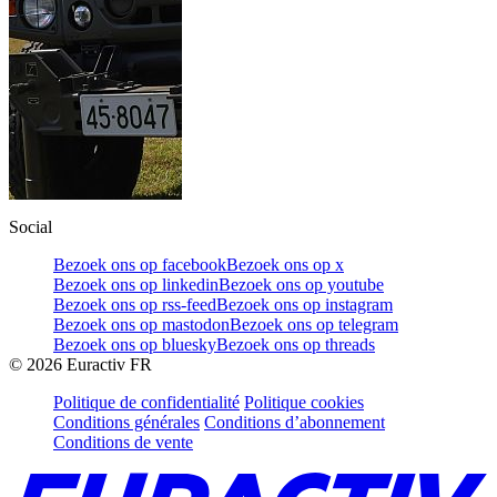
Social
Bezoek ons op facebook
Bezoek ons op x
Bezoek ons op linkedin
Bezoek ons op youtube
Bezoek ons op rss-feed
Bezoek ons op instagram
Bezoek ons op mastodon
Bezoek ons op telegram
Bezoek ons op bluesky
Bezoek ons op threads
©
2026
Euractiv FR
Politique de confidentialité
Politique cookies
Conditions générales
Conditions d’abonnement
Conditions de vente