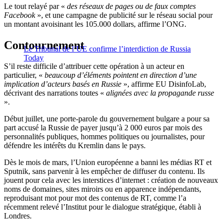
Le tout relayé par «
des réseaux de pages ou de faux comptes
Facebook
», et une campagne de publicité sur le réseau social pour
un montant avoisinant les 105.000 dollars, affirme l’ONG.
Contournement
Le Tribunal de l’UE confirme l’interdiction de Russia
Today
S’il reste difficile d’attribuer cette opération à un acteur en
particulier, «
beaucoup d’éléments pointent en direction d’une
implication d’acteurs basés en Russie
», affirme EU DisinfoLab,
décrivant des narrations toutes «
alignées avec la propagande russe
».
Début juillet, une porte-parole du gouvernement bulgare a pour sa
part accusé la Russie de payer jusqu’à 2 000 euros par mois des
personnalités publiques, hommes politiques ou journalistes, pour
défendre les intérêts du Kremlin dans le pays.
Dès le mois de mars, l’Union européenne a banni les médias RT et
Sputnik, sans parvenir à les empêcher de diffuser du contenu. Ils
jouent pour cela avec les interstices d’internet : création de nouveaux
noms de domaines, sites miroirs ou en apparence indépendants,
reproduisant mot pour mot des contenus de RT, comme l’a
récemment relevé l’Institut pour le dialogue stratégique, établi à
Londres.