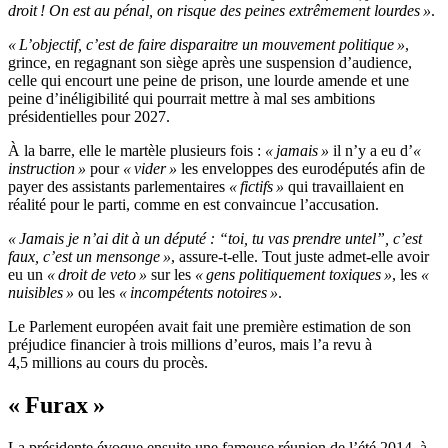
droit ! On est au pénal, on risque des peines extrêmement lourdes »
.
« L’objectif, c’est de faire disparaitre un mouvement politique »
,
grince, en regagnant son siège après une suspension d’audience,
celle qui encourt une peine de prison, une lourde amende et une
peine d’inéligibilité qui pourrait mettre à mal ses ambitions
présidentielles pour 2027.
À la barre, elle le martèle plusieurs fois :
« jamais »
il n’y a eu d’
«
instruction »
pour
« vider »
les enveloppes des eurodéputés afin de
payer des assistants parlementaires
« fictifs »
qui travaillaient en
réalité pour le parti, comme en est convaincue l’accusation.
« Jamais je n’ai dit à un député : “toi, tu vas prendre untel”, c’est
faux, c’est un mensonge »
, assure-t-elle. Tout juste admet-elle avoir
eu un
« droit de veto »
sur les
« gens politiquement toxiques »
, les
«
nuisibles »
ou les
« incompétents notoires »
.
Le Parlement européen avait fait une première estimation de son
préjudice financier à trois millions d’euros, mais l’a revu à
4,5 millions au cours du procès.
« Furax »
La présidente évoque ensuite une fameuse réunion de l’été 2014, à