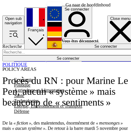
Ga naar de hoofdinhoud
Se connecter
Open sub
Close menu
English
navigation
Français
Deutsch
Vous êtes déconnecté.
Recherche
Se connecter
Español
Lumières éteintes
Se connecter
Rapporteur
Politique
Économie
Newsletters
Evénements
Em
POLITIQUE
POLICY AREAS
Procès du RN : pour Marine Le
Economie
Politique
Pen, aucun « système » mais
Agriculture et Alimentation
Santé
beaucoup de « sentiments »
Technologies
Energie, Environnement et Transport
Défense
De la
« fiction »
, des malentendus, énormément de
« mensonges »
mais
« aucun système »
. De retour à la barre mardi 5 novembre pour