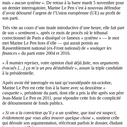
mais
« aucun système »
. De retour à la barre mardi 5 novembre pour
un dernier interrogatoire, Marine Le Pen s’est à nouveau défendue
d’avoir détourné l’argent de l’Union européenne (UE) au profit de
son parti.
Très vite au cours d’une tirade introductive d’une heure, elle fait part
de son
« sentiment »
, après ce mois de procès où le tribunal
correctionnel de Paris a disséqué ce fameux
« système »
— le mot
met Marine Le Pen hors d’elle — qui aurait permis au
Rassemblement national (ex-Front national) de
« soulager les
finances »
du parti entre 2004 et 2016.
« À maintes reprises, votre opinion était déjà faite, nos arguments
évacués […] ça m’a un peu déstabilisée »
, assure la triple candidate
à la présidentielle.
Après avoir été interrogée en tant qu’eurodéputée mi-octobre,
Marine Le Pen est cette fois à la barre avec sa deuxième
«
casquette »
, présidente du parti, dont elle a pris la tête après son père
Jean-Marie Le Pen en 2011, pour répondre cette fois de complicité
de détournement de fonds publics.
« Si on a la conviction qu’il y a un système, que tout est suspect,
évidemment que vous allez trouver quelque chose »
, soutient celle
qui déroule son argumentation, réécrivant parfois le dossier, éludant