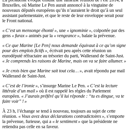
Bruxelles, où Marine Le Pen aurait annoncé à la vingtaine de
nouveaux députés européens qu’ils n’auraient le droit qu’à un seul
assistant parlementaire, et que le reste de leur enveloppe serait pour
le Front national.
« C’est un mensonge éhonté »
, une
« ignominie »
, colportée par des
gens
« furax »
animés par la
« vengeance »
, balaie la prévenue.
« Ce que Marine [Le Pen] nous demande équivaut à ce qu’on signe
pour des emplois fictifs »,
écrivait peu après cette réunion un
eurodéputé réfractaire au trésorier du parti, Wallerand de Saint-Just.
« Je comprends les raisons de Marine, mais on va se faire allumer. »
« Je crois bien que Marine sait tout cela… »
, avait répondu par mail
Wallerand de Saint-Just.
« C’est de l’ironie »
, s’insurge Marine Le Pen.
« C’est la lecture
littérale d’un mail »
où il est rappelé les règles du Parlement
européen.
« J’aurais préféré qu’il lui réponde : “tu es dingue, va te
faire voir” ! »
À 23 h, l’échange se tend à nouveau, toujours au sujet de cette
réunion.
« Vous avez deux déclarations contradictoires »
, s’emporte
la prévenue, furieuse, qui a
« le sentiment »
que la présidente ne
retiendra pas celle en sa faveur.