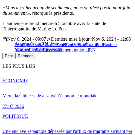
« Vous avez beaucoup de sentiments, nous on n’est pas là pour faire
du sentiment »
, rétorque la présidente.
L’audience reprend mercredi 5 octobre avec la suite de
l’interrogatoire de Marine Le Pen.
Nov 6, 2024 - 09:07
Dernière mise à jour: Nov 6, 2024 - 12:06
Au procès du RN, les experts-comptables qui ne se
Politique
assistants parlementaires
Front national
Justice
posaient pas de questions
Marine Le Pen
Rassemblement national
RN
Print
Partager
LES PLUS LUS
ÉCONOMIE
Merci la Chine : elle a sauvé l’économie mondiale
27.07.2026
POLITIQUE
Une enclave espagnole dépassée par l'afflux de migrants arrivant par