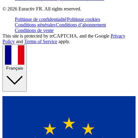
©
2026
Euractiv FR. All rights reserved.
Politique de confidentialité
Politique cookies
Conditions générales
Conditions d’abonnement
Conditions de vente
This site is protected by reCAPTCHA, and the Google
Privacy
Policy
and
Terms of Service
apply.
Français