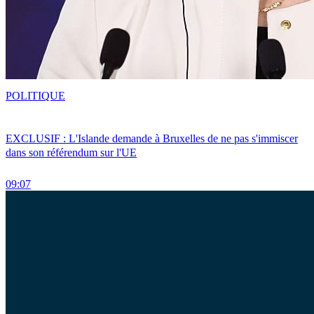
POLITIQUE
EXCLUSIF : L'Islande demande à Bruxelles de ne pas s'immiscer
dans son référendum sur l'UE
09:07