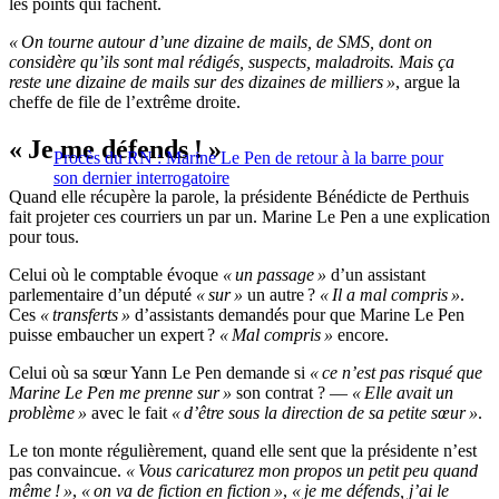
les points qui fâchent.
« On tourne autour d’une dizaine de mails, de SMS, dont on
considère qu’ils sont mal rédigés, suspects, maladroits. Mais ça
reste une dizaine de mails sur des dizaines de milliers »
, argue la
cheffe de file de l’extrême droite.
« Je me défends ! »
Procès du RN : Marine Le Pen de retour à la barre pour
son dernier interrogatoire
Quand elle récupère la parole, la présidente Bénédicte de Perthuis
fait projeter ces courriers un par un. Marine Le Pen a une explication
pour tous.
Celui où le comptable évoque
« un passage »
d’un assistant
parlementaire d’un député
« sur »
un autre ?
« Il a mal compris »
.
Ces
« transferts »
d’assistants demandés pour que Marine Le Pen
puisse embaucher un expert ?
« Mal compris »
encore.
Celui où sa sœur Yann Le Pen demande si
« ce n’est pas risqué que
Marine Le Pen me prenne sur »
son contrat ? —
« Elle avait un
problème »
avec le fait
« d’être sous la direction de sa petite sœur »
.
Le ton monte régulièrement, quand elle sent que la présidente n’est
pas convaincue.
« Vous caricaturez mon propos un petit peu quand
même ! »
,
« on va de fiction en fiction »
,
« je me défends, j’ai le