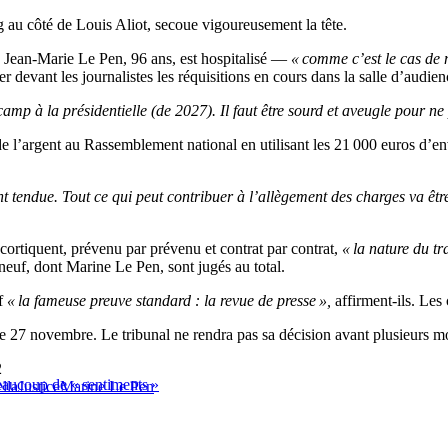
g au côté de Louis Aliot, secoue vigoureusement la tête.
e Jean-Marie Le Pen, 96 ans, est hospitalisé —
« comme c’est le cas de 
devant les journalistes les réquisitions en cours dans la salle d’audien
mp à la présidentielle (de 2027). Il faut être sourd et aveugle pour ne 
e l’argent au Rassemblement national en utilisant les 21 000 euros d’e
ent tendue. Tout ce qui peut contribuer à l’allègement des charges va êtr
ortiquent, prévenu par prévenu et contrat par contrat,
« la nature du tr
uf, dont Marine Le Pen, sont jugés au total.
f
« la fameuse preuve standard : la revue de presse »,
affirment-ils. Les 
e le 27 novembre. Le tribunal ne rendra pas sa décision avant plusieurs m
2
aucoup de « sentiments »
lla
Justice
Marine Le Pen