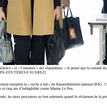
lence » et « l’outrance » des réquisitions. « Je pense que la volonté du 
-elle. [EPA-EFE/TERESA SUAREZ]
lement européen la
« vache à lait »
du Rassemblement national (RN) : l’a
t cinq ans d’inéligibilité contre Marine Le Pen.
ournée, les deux procureurs se font solennels quand ils réclament de la p