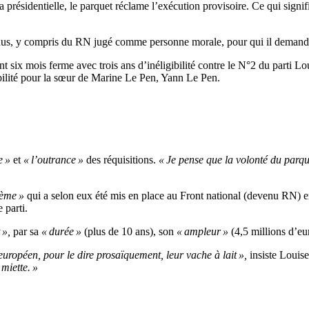
a présidentielle, le parquet réclame l’exécution provisoire. Ce qui signifie
enus, y compris du RN jugé comme personne morale, pour qui il demande
six mois ferme avec trois ans d’inéligibilité contre le N°2 du parti Louis
ibilité pour la sœur de Marine Le Pen, Yann Le Pen.
e »
et
« l’outrance »
des réquisitions.
« Je pense que la volonté du parque
tème »
qui a selon eux été mis en place au Front national (devenu RN) e
 parti.
 »,
par sa
« durée »
(plus de 10 ans), son
« ampleur »
(4,5 millions d’eu
européen, pour le dire prosaïquement, leur vache à lait »,
insiste Louis
miette. »