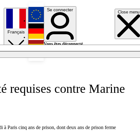
Se connecter
Close menu
English
Français
Deutsch
Vous êtes déconnecté.
Se connecter
Español
Lumières éteintes
té requises contre Marine
i à Paris cinq ans de prison, dont deux ans de prison ferme