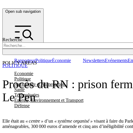
Open sub navigation
Recherche
Rapporteur
Politique
Économie
Newsletters
Evénements
Em
POLICY AREAS
POLITIQUE
Economie
Politique
Procès du RN : prison ferm
Agriculture et Alimentation
Santé
Le Pen
Technologies
Energie, Environnement et Transport
Défense
Elle était au
« centre »
d’un
« système organisé »
visant à faire du Par
aménageables, 300 000 euros d’amende et cinq ans d’inéligibilité con