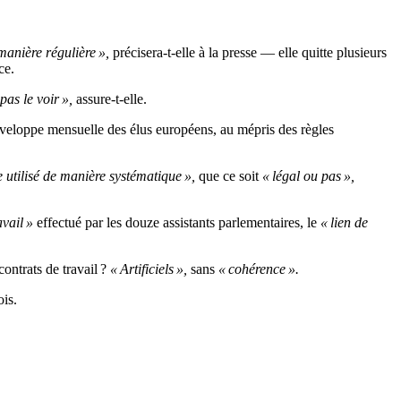
manière régulière »,
précisera-t-elle à la presse — elle quitte plusieurs
ce.
pas le voir »,
assure-t-elle.
nveloppe mensuelle des élus européens, au mépris des règles
e utilisé de manière systématique »,
que ce soit
« légal ou pas »,
avail »
effectué par les douze assistants parlementaires, le
« lien de
contrats de travail ?
« Artificiels »,
sans
« cohérence ».
ois.