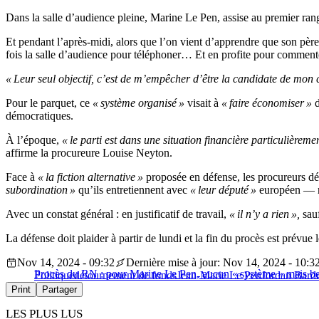
Dans la salle d’audience pleine, Marine Le Pen, assise au premier ran
Et pendant l’après-midi, alors que l’on vient d’apprendre que son pèr
fois la salle d’audience pour téléphoner… Et en profite pour commenter 
« Leur seul objectif, c’est de m’empêcher d’être la candidate de mon ca
Pour le parquet, ce
« système organisé »
visait à
« faire économiser »
d
démocratiques.
À l’époque,
« le parti est dans une situation financière particulièrem
affirme la procureure Louise Neyton.
Face à
« la fiction alternative »
proposée en défense, les procureurs déc
subordination »
qu’ils entretiennent avec
« leur député »
européen — ne
Avec un constat général : en justificatif de travail,
« il n’y a rien »,
sau
La défense doit plaider à partir de lundi et la fin du procès est prévu
Nov 14, 2024 - 09:32
Dernière mise à jour: Nov 14, 2024 - 10:3
Procès du RN : pour Marine Le Pen, aucun « système » mais be
Politique
détournement de fonds
Jean-Marie Le Pen
Jordan Barde
Print
Partager
LES PLUS LUS