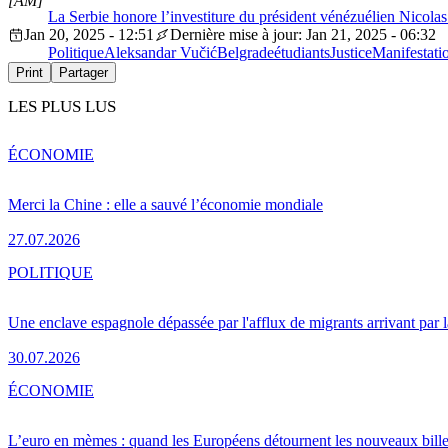
[AM]
La Serbie honore l’investiture du président vénézuélien Nicola
Jan 20, 2025 - 12:51
Dernière mise à jour: Jan 21, 2025 - 06:32
Politique
Aleksandar Vučić
Belgrade
étudiants
Justice
Manifestati
Print
Partager
LES PLUS LUS
ÉCONOMIE
Merci la Chine : elle a sauvé l’économie mondiale
27.07.2026
POLITIQUE
Une enclave espagnole dépassée par l'afflux de migrants arrivant par 
30.07.2026
ÉCONOMIE
L’euro en mèmes : quand les Européens détournent les nouveaux bille