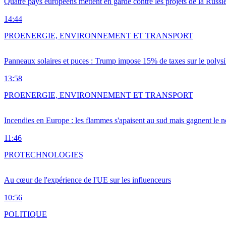
Quatre pays européens mettent en garde contre les projets de la Russi
14:44
PRO
ENERGIE, ENVIRONNEMENT ET TRANSPORT
Panneaux solaires et puces : Trump impose 15% de taxes sur le polysi
13:58
PRO
ENERGIE, ENVIRONNEMENT ET TRANSPORT
Incendies en Europe : les flammes s'apaisent au sud mais gagnent le n
11:46
PRO
TECHNOLOGIES
Au cœur de l'expérience de l'UE sur les influenceurs
10:56
POLITIQUE