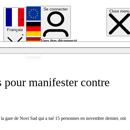
Se connecter
Close menu
English
Français
Deutsch
Vous êtes déconnecté.
Se connecter
Español
Lumières éteintes
s pour manifester contre
e la gare de Novi Sad qui a tué 15 personnes en novembre dernier, ont