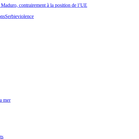
s Maduro, contrairement à la position de l’UE
ons
Serbie
violence
la mer
ts