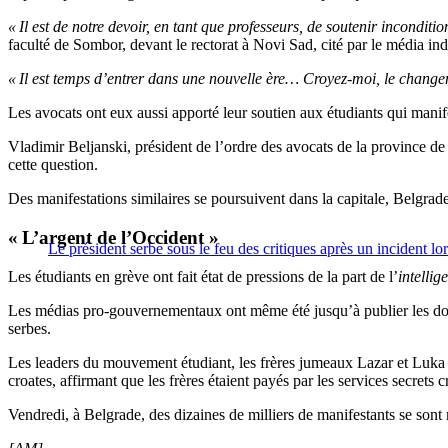
« Il est de notre devoir, en tant que professeurs, de soutenir inconditi
faculté de Sombor, devant le rectorat à Novi Sad, cité par le média in
« Il est temps d’entrer dans une nouvelle ère… Croyez-moi, le change
Les avocats ont eux aussi apporté leur soutien aux étudiants qui manife
Vladimir Beljanski, président de l’ordre des avocats de la province de
cette question.
Des manifestations similaires se poursuivent dans la capitale, Belgrade
« L’argent de l’Occident »
Le président serbe sous le feu des critiques après un incident lo
Les étudiants en grève ont fait état de pressions de la part de l’
intellig
Les médias pro-gouvernementaux ont même été jusqu’à publier les donné
serbes.
Les leaders du mouvement étudiant, les frères jumeaux Lazar et Luka S
croates, affirmant que les frères étaient payés par les services secrets c
Vendredi, à Belgrade, des dizaines de milliers de manifestants se son