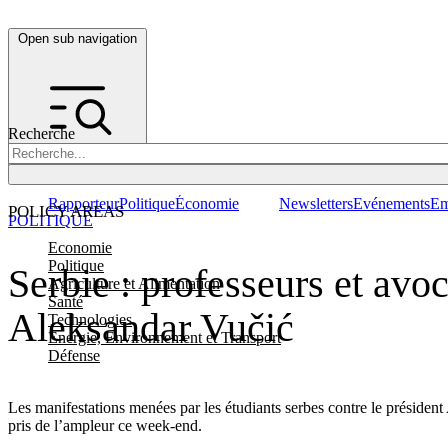
Open sub navigation
Recherche
Rapporteur
Politique
Économie
Newsletters
Evénements
Em
POLICY AREAS
POLITIQUE
Economie
Politique
Serbie : professeurs et avo
Agriculture et Alimentation
Santé
Aleksandar Vučić
Technologies
Energie, Environnement et Transport
Défense
Les manifestations menées par les étudiants serbes contre le présiden
pris de l’ampleur ce week-end.