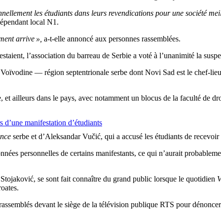
onnellement les étudiants dans leurs revendications pour une société meil
dépendant local N1.
ment arrive »,
a-t-elle annoncé aux personnes rassemblées.
staient, l’association du barreau de Serbie a voté à l’unanimité la suspe
 Voïvodine — région septentrionale serbe dont Novi Sad est le chef-lieu 
, et ailleurs dans le pays, avec notamment un blocus de la faculté de dr
rs d’une manifestation d’étudiants
ence
serbe et d’Aleksandar Vučić, qui a accusé les étudiants de recevoir 
es personnelles de certains manifestants, ce qui n’aurait probablement 
tojaković, se sont fait connaître du grand public lorsque le quotidien
V
roates.
t rassemblés devant le siège de la télévision publique RTS pour dénoncer