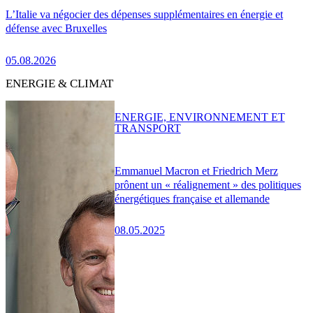
L’Italie va négocier des dépenses supplémentaires en énergie et
défense avec Bruxelles
05.08.2026
ENERGIE & CLIMAT
ENERGIE, ENVIRONNEMENT ET
TRANSPORT
Emmanuel Macron et Friedrich Merz
prônent un « réalignement » des politiques
énergétiques française et allemande
08.05.2025