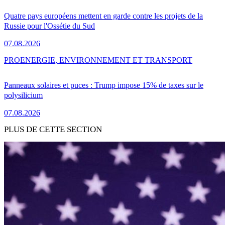
Quatre pays européens mettent en garde contre les projets de la
Russie pour l'Ossétie du Sud
07.08.2026
PRO
ENERGIE, ENVIRONNEMENT ET TRANSPORT
Panneaux solaires et puces : Trump impose 15% de taxes sur le
polysilicium
07.08.2026
PLUS DE CETTE SECTION