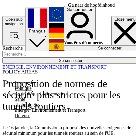
Ga naar de hoofdinhoud
Se connecter
Open sub
Close menu
English
navigation
Français
Deutsch
Vous êtes déconnecté.
Recherche
Se connecter
Español
Lumières éteintes
Se connecter
Rapporteur
Politique
Économie
Newsletters
Evénements
Em
ENERGIE, ENVIRONNEMENT ET TRANSPORT
POLICY AREAS
Proposition de normes de
Economie
Politique
sécurité plus strictes pour les
Agriculture et Alimentation
Santé
tunnels routiers
Technologies
Energie, Environnement et Transport
Défense
Le 16 janvier, la Commission a proposé des nouvelles exigences de
sécurité minimum pour les tunnels routiers au sein de l'UE.