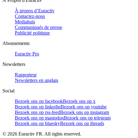
À Propos d'Euractiv
À propos d’Euractiv
Contactez-nous
Mediahuis
Communiqués de presse
Publicité politique
Abonnements
Euractiv Pro
Newsletters
Rapporteur
Newsletters en anglais
Social
Bezoek ons op facebook
Bezoek ons op x
Bezoek ons op linkedin
Bezoek ons op youtube
Bezoek ons op rss-feed
Bezoek ons op instagram
Bezoek ons op mastodon
Bezoek ons op telegram
Bezoek ons op bluesky
Bezoek ons op threads
©
2026
Euractiv FR. All rights reserved.