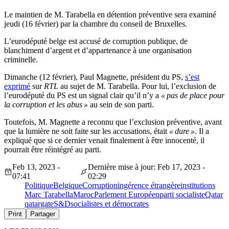
Le maintien de M. Tarabella en détention préventive sera examiné
jeudi (16 février) par la chambre du conseil de Bruxelles.
L’eurodéputé belge est accusé de corruption publique, de
blanchiment d’argent et d’appartenance à une organisation
criminelle.
Dimanche (12 février), Paul Magnette, président du PS,
s’est
exprimé
sur
RTL
au sujet de M. Tarabella. Pour lui, l’exclusion de
l’eurodéputé du PS est un signal clair qu’il n’y a
« pas de place pour
la corruption et les abus »
au sein de son parti.
Toutefois, M. Magnette a reconnu que l’exclusion préventive, avant
que la lumière ne soit faite sur les accusations, était
« dure »
. Il a
expliqué que si ce dernier venait finalement à être innocenté, il
pourrait être réintégré au parti.
Feb 13, 2023 -
Dernière mise à jour: Feb 17, 2023 -
07:41
02:29
Politique
Belgique
Corruption
ingérence étrangère
institutions
Marc Tarabella
Maroc
Parlement Européen
parti socialiste
Qatar
qatargate
S&D
socialistes et démocrates
Print
Partager