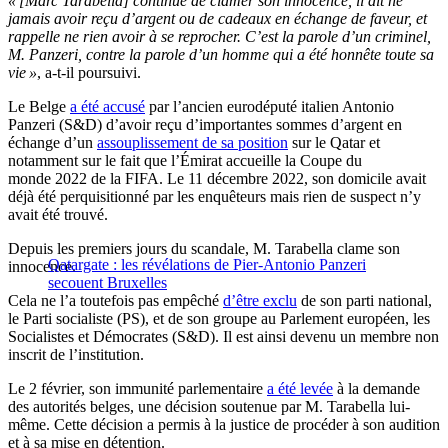
« [Marc Tarabella] continue de clamer son innocence, il dit ne
jamais avoir reçu d’argent ou de cadeaux en échange de faveur, et
rappelle ne rien avoir à se reprocher. C’est la parole d’un criminel,
M. Panzeri, contre la parole d’un homme qui a été honnête toute sa
vie »
, a-t-il poursuivi.
Le Belge
a été accusé
par l’ancien eurodéputé italien Antonio
Panzeri (S&D) d’avoir reçu d’importantes sommes d’argent en
échange d’un
assouplissement de sa position
sur le Qatar et
notamment sur le fait que l’Émirat accueille la Coupe du
monde 2022 de la FIFA. Le 11 décembre 2022, son domicile avait
déjà été perquisitionné par les enquêteurs mais rien de suspect n’y
avait été trouvé.
Depuis les premiers jours du scandale, M. Tarabella clame son
Qatargate : les révélations de Pier-Antonio Panzeri
innocence.
secouent Bruxelles
Cela ne l’a toutefois pas empêché
d’être exclu
de son parti national,
le Parti socialiste (PS), et de son groupe au Parlement européen, les
Socialistes et Démocrates (S&D). Il est ainsi devenu un membre non
inscrit de l’institution.
Le 2 février, son immunité parlementaire
a été levée
à la demande
des autorités belges, une décision soutenue par M. Tarabella lui-
même. Cette décision a permis à la justice de procéder à son audition
et à sa mise en détention.