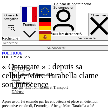
Ga naar de hoofdinhoud
Se connecter
Open sub
Close menu
English
navigation
Français
Deutsch
Vous êtes déconnecté.
Recherche
Se connecter
Español
Lumières éteintes
Se connecter
Rapporteur
Politique
Économie
Newsletters
Evénements
Em
POLITIQUE
POLICY AREAS
« Qatargate » : depuis sa
Economie
Politique
cellule, Marc Tarabella clame
Agriculture et Alimentation
Santé
son innocence
Technologies
Energie, Environnement et Transport
Défense
Après avoir été entendu par les enquêteurs et placé en détention
préventive vendredi, l’eurodéputé belge Marc Tarabella a été