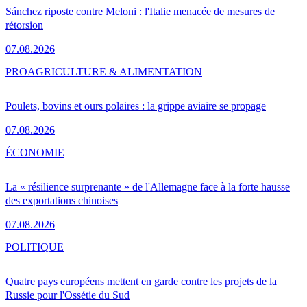
Sánchez riposte contre Meloni : l'Italie menacée de mesures de
rétorsion
07.08.2026
PRO
AGRICULTURE & ALIMENTATION
Poulets, bovins et ours polaires : la grippe aviaire se propage
07.08.2026
ÉCONOMIE
La « résilience surprenante » de l'Allemagne face à la forte hausse
des exportations chinoises
07.08.2026
POLITIQUE
Quatre pays européens mettent en garde contre les projets de la
Russie pour l'Ossétie du Sud