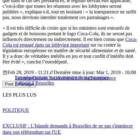
que dans le cas des présidences, le registre devrait être applicable,
c’est-à-dire que toutes les réunions avec les lobbyistes seront
publiées », explique-t-il, tout en insistant : « la transparence ne suffit
pas, nous devrions interdire totalement ces parrainages ».
« Il est très difficile de croire que si les ministres sont entourés de
gadgets et de boissons portant le logo Coca-Cola, ils ne seront pas
influencés directement ou indirectement. Il est bien connu que
Coca-
Cola est engagé dans un lobbying important
sur ou contre la
législation européenne en matière de sécurité alimentaire et de santé.
Il y a donc de véritables intérêts en jeu et tout conflit d’intérêts doit
être évité », conclut l’eurodéputé.
Feb 28, 2019 - 11:21
Dernière mise à jour: Mar 1, 2019 - 16:08
Les négociations sur un registre de transparence
Politique
Donald Tusk
lobbies
lobbying
Transparence
patinent à Bruxelles
Print
Partager
LES PLUS LUS
POLITIQUE
EXCLUSIF : L'Islande demande à Bruxelles de ne pas s'immiscer
dans son référendum sur l'UE