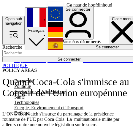
Ga naar de hoofdinhoud
Se connecter
Open sub
Close menu
English
navigation
Français
Deutsch
Vous êtes déconnecté.
Recherche
Se connecter
Español
Lumières éteintes
Se connecter
Rapporteur
Politique
Économie
Newsletters
Evénements
Em
POLITIQUE
POLICY AREAS
Quand Coca-Cola s'immisce au
Economie
Politique
Conseil de l'Union europénnne
Agriculture et Alimentation
Santé
Technologies
Energie, Environnement et Transport
Défense
L’ONG foodwatch s'insurge du parrainage de la présidence
roumaine de l’UE par Coca-Cola. La multinationale milite par
ailleurs contre une nouvelle législation sur le sucre.