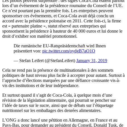
Les photos peuvent surprendre : des sigles Coca-Cola étaient partout
lors d’un événement de la présidence roumaine du Conseil de l’UE.
Ce n’est pourtant pas la première fois. Les entreprises peuvent
sponsoriser ces événements, et Coca-Cola avait déjà conclu un
accord avec la présidence polonaise en 2011. Cette fois-ci, la firme
est « partenaire platine », statut réservé aux entreprises qui
sponsorisent la présidence à hauteur de 40 000 euros et lui donne le
droit d’exhiber son matériel promotionnel.
Die rumänische EU-Ratspräsidentschaft wird Ihnen
präsentiert von:
pic.twitter.com/oydgB7aO1O
— Stefan Leifert (@StefanLeifert)
January 31, 2019
Cela ne rend pas la présence de multinationales à des sommets
politiques de haut niveau plus facile à accepter pour autant. Surtout à
l’approche d’élections marquées par une défiance croissante vis-à-
vis des institutions et de leur indépendance.
Et surtout quand il s’agit de Coca-Cola, à quelque mois d’une
révision de la législation alimentaire, qui pourrait se pencher sur
l’idée de taxes sur le sucre, ainsi que de débats sur l’étiquetage
nutritionnel sur les emballages des denrées alimentaires.
L’ONG a donc lancé une pétition en Allemagne, en France et au
Pays-Bas, pour demander au président du Conseil, Donald Tusk, de