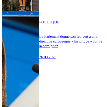
POLITIQUE
Le Parlement donne son feu vert à une
directive européenne « historique » contre
la corruption
26.03.2026