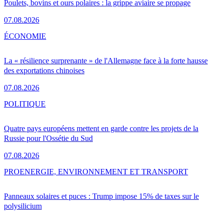
Poulets, bovins et ours polaires : la grippe aviaire se propage
07.08.2026
ÉCONOMIE
La « résilience surprenante » de l'Allemagne face à la forte hausse
des exportations chinoises
07.08.2026
POLITIQUE
Quatre pays européens mettent en garde contre les projets de la
Russie pour l'Ossétie du Sud
07.08.2026
PRO
ENERGIE, ENVIRONNEMENT ET TRANSPORT
Panneaux solaires et puces : Trump impose 15% de taxes sur le
polysilicium