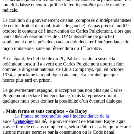
toutefois laissé entendre qu’il ne le ferait peut-être pas de manière
radicale.
La coalition du gouvernement catalan (composée d’indépendantistes
de centre droit et de républicains de gauche) n’a pas précisé lundi 9
octobre le contenu de l’intervention de Carles Puigdemont, alors que
leurs alliés sécessionnistes de CUP (antisystème de gauche)
soutiennent que le président catalan doit déclarer l’indépendance de
er
façon unilatérale, suite au référendum du 1
octobre.
À cet égard, le chef de file du PP, Pablo Casado, a suscité la
polémique lorsqu’il a averti que Carles Puigdemont pourrait finir
comme le dirigeant nationaliste Lluis Companys, qui, en octobre
1934, a proclamé la république catalane, et a terminé quelques
heures plus tard en prison.
Le gouvernement espagnol n’acceptera pas non plus que Carles
Puigdemont déclare l’indépendance, mais la repousse durant
quelques mois pour donner la possibilité d’un éventuel dialogue.
« Main ferme et sans complexe » de Rajoy
La France ne reconnaîtra pas l’indépendance de la
Face à cette éventualité, le gouvernement de Mariano Rajoy agira
Catalogne
« avec fermeté et sans complexe », selon Pablo Casado, qui n’écarte
aucune mesure permise par la constitution ou le Code pénal.