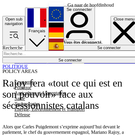
Ga naar de hoofdinhoud
Se connecter
Open sub
Close menu
English
navigation
Français
Deutsch
Vous êtes déconnecté.
Recherche
Se connecter
Español
Lumières éteintes
Se connecter
Rapporteur
Politique
Économie
Newsletters
Evénements
Em
POLITIQUE
POLICY AREAS
Rajoy fera «tout ce qui est en
Economie
Politique
son pouvoir» face aux
Agriculture et Alimentation
Santé
sécessionnistes catalans
Technologies
Energie, Environnement et Transport
Défense
Alors que Carles Puigdemont s’exprime aujourd’hui devant le
parlement, le chef du gouvernement espagnol, Mariano Rajoy, a