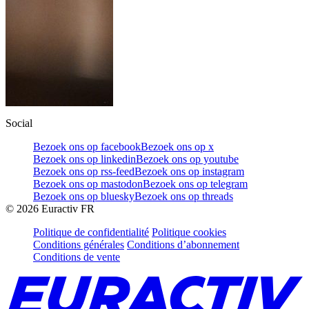
Social
Bezoek ons op facebook
Bezoek ons op x
Bezoek ons op linkedin
Bezoek ons op youtube
Bezoek ons op rss-feed
Bezoek ons op instagram
Bezoek ons op mastodon
Bezoek ons op telegram
Bezoek ons op bluesky
Bezoek ons op threads
©
2026
Euractiv FR
Politique de confidentialité
Politique cookies
Conditions générales
Conditions d’abonnement
Conditions de vente