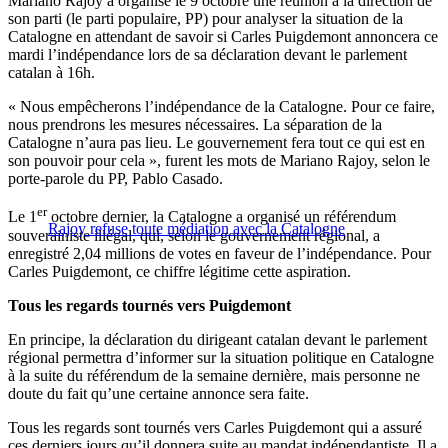
Mariano Rajoy a organisé le 9 octobre une réunion à la direction de
son parti (le parti populaire, PP) pour analyser la situation de la
Catalogne en attendant de savoir si Carles Puigdemont annoncera ce
mardi l’indépendance lors de sa déclaration devant le parlement
catalan à 16h.
« Nous empêcherons l’indépendance de la Catalogne. Pour ce faire,
nous prendrons les mesures nécessaires. La séparation de la
Catalogne n’aura pas lieu. Le gouvernement fera tout ce qui est en
son pouvoir pour cela », furent les mots de Mariano Rajoy, selon le
porte-parole du PP, Pablo Casado.
er
Le 1
octobre dernier, la Catalogne a organisé un référendum
Rajoy refuse toute médiation avec la Catalogne
souverainiste illégal, qui, selon le gouvernement régional, a
enregistré 2,04 millions de votes en faveur de l’indépendance. Pour
Carles Puigdemont, ce chiffre légitime cette aspiration.
Tous les regards tournés vers Puigdemont
En principe, la déclaration du dirigeant catalan devant le parlement
régional permettra d’informer sur la situation politique en Catalogne
à la suite du référendum de la semaine dernière, mais personne ne
doute du fait qu’une certaine annonce sera faite.
Tous les regards sont tournés vers Carles Puigdemont qui a assuré
ces derniers jours qu’il donnera suite au mandat indépendantiste. Il a