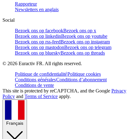
Rapporteur
Newsletters en anglais
Social
Bezoek ons op facebook
Bezoek ons op x
Bezoek ons op linkedin
Bezoek ons op youtube
Bezoek ons op rss-feed
Bezoek ons op instagram
Bezoek ons op mastodon
Bezoek ons op telegram
Bezoek ons op bluesky
Bezoek ons op threads
©
2026
Euractiv FR. All rights reserved.
Politique de confidentialité
Politique cookies
Conditions générales
Conditions d’abonnement
Conditions de vente
This site is protected by reCAPTCHA, and the Google
Privacy
Policy
and
Terms of Service
apply.
Français