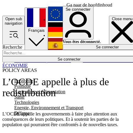
Ga naar de hoofdinhoud
Se connecter
Open sub
Close menu
English
navigation
Français
Deutsch
Vous êtes déconnecté.
Recherche
Se connecter
Español
Lumières éteintes
Se connecter
Rapporteur
Politique
Économie
Newsletters
Evénements
Em
ÉCONOMIE
POLICY AREAS
L’OCDE appelle à plus de
Economie
Politique
redistribution
Agriculture et Alimentation
Santé
Technologies
Energie, Environnement et Transport
Défense
L’OCDE appelle les gouvernements à faire plus attention aux
conséquences de leurs politiques. Et à soutenir les parties de la
population qui pourraient être confrontés à de nouvelles taxes.