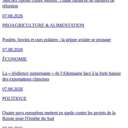
Sánchez riposte contre Meloni : l'Italie menacée de mesures de
rétorsion
07.08.2026
PRO
AGRICULTURE & ALIMENTATION
Poulets, bovins et ours polaires : la grippe aviaire se propage
07.08.2026
ÉCONOMIE
La « résilience surprenante » de l'Allemagne face à la forte hausse
des exportations chinoises
07.08.2026
POLITIQUE
Quatre pays européens mettent en garde contre les projets de la
Russie pour l'Ossétie du Sud