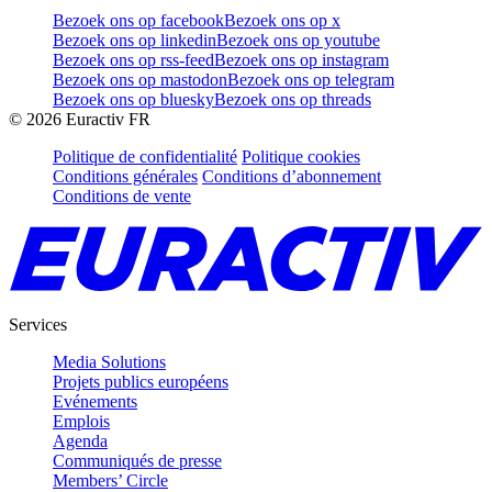
Bezoek ons op facebook
Bezoek ons op x
Bezoek ons op linkedin
Bezoek ons op youtube
Bezoek ons op rss-feed
Bezoek ons op instagram
Bezoek ons op mastodon
Bezoek ons op telegram
Bezoek ons op bluesky
Bezoek ons op threads
©
2026
Euractiv FR
Politique de confidentialité
Politique cookies
Conditions générales
Conditions d’abonnement
Conditions de vente
Services
Media Solutions
Projets publics européens
Evénements
Emplois
Agenda
Communiqués de presse
Members’ Circle