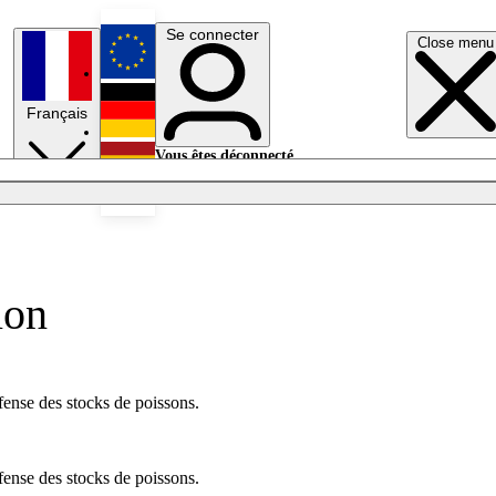
Se connecter
Close menu
English
Français
Deutsch
Vous êtes déconnecté.
Se connecter
Español
Lumières éteintes
ion
fense des stocks de poissons.
fense des stocks de poissons.