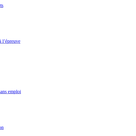
ts
à l’épreuve
sans emploi
on