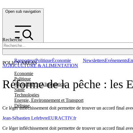
Open sub navigation
Recherche
Rapporteur
Politique
Économie
Newsletters
Evénements
Em
POLICY AREAS
AGRICULTURE & ALIMENTATION
Economie
Politique
Réforme de la pêche : les E
Agriculture et Alimentation
Santé
Technologies
Energie, Environnement et Transport
Défense
Ce léger infléchissement doit permettre de trouver un accord final ave
Jean-Sébastien Lefebvre
EURACTIV.fr
Ce léger infléchissement doit permettre de trouver un accord final ave