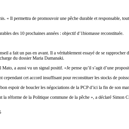
is. « Il permettra de promouvoir une pêche durable et responsable, tout 
urables des 10 prochaines années : objectif d’1biomasse reconstituée.
eil a fait un pas en avant. Il a véritablement essayé de se rapprocher 
n charge du dossier Maria Damanaki.
ato, a aussi vu un signal positif. «Je pense qu’il s’agit d’une proposi
ependant cet accord insuffisant pour reconstituer les stocks de poiss
 bon espoir de boucler les négociations de la PCP d’ici la fin de son man
ant la réforme de la Politique commune de la pêche », a déclaré Simon C
5