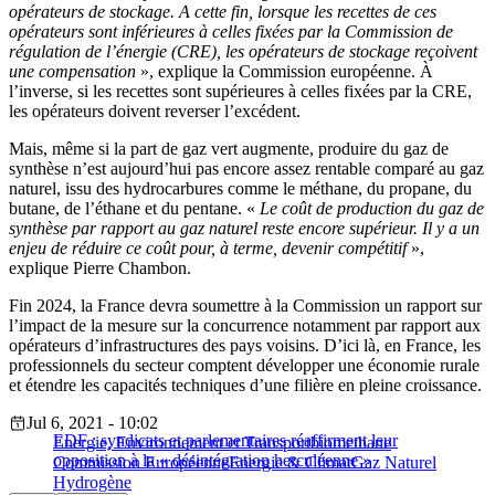
opérateurs de stockage. A cette fin, lorsque les recettes de ces
opérateurs sont inférieures à celles fixées par la Commission de
régulation de l’énergie (CRE), les opérateurs de stockage reçoivent
une compensation
», explique la Commission européenne. À
l’inverse, si les recettes sont supérieures à celles fixées par la CRE,
les opérateurs doivent reverser l’excédent.
Mais, même si la part de gaz vert augmente, produire du gaz de
synthèse n’est aujourd’hui pas encore assez rentable comparé au gaz
naturel, issu des hydrocarbures comme le méthane, du propane, du
butane, de l’éthane et du pentane. «
Le coût de production du gaz de
synthèse par rapport au gaz naturel reste encore supérieur. Il y a un
enjeu de réduire ce coût pour, à terme, devenir compétitif
»,
explique Pierre Chambon.
Fin 2024, la France devra soumettre à la Commission un rapport sur
l’impact de la mesure sur la concurrence notamment par rapport aux
opérateurs d’infrastructures des pays voisins. D’ici là, en France, les
professionnels du secteur comptent développer une économie rurale
et étendre les capacités techniques d’une filière en pleine croissance.
Jul 6, 2021 - 10:02
EDF : syndicats et parlementaires réaffirment leur
Energie, Environnement et Transport
biomethane
opposition à la « désintégration herculéenne »
Commission Européenne
Energie & Climat
Gaz Naturel
Hydrogène