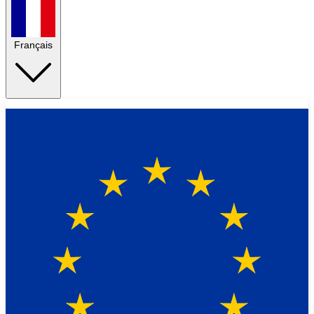
Français