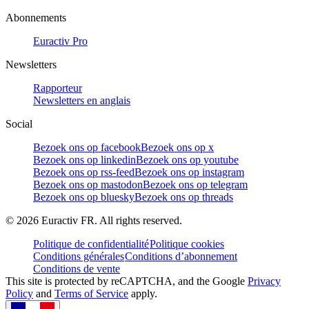
Abonnements
Euractiv Pro
Newsletters
Rapporteur
Newsletters en anglais
Social
Bezoek ons op facebook
Bezoek ons op x
Bezoek ons op linkedin
Bezoek ons op youtube
Bezoek ons op rss-feed
Bezoek ons op instagram
Bezoek ons op mastodon
Bezoek ons op telegram
Bezoek ons op bluesky
Bezoek ons op threads
©
2026
Euractiv FR. All rights reserved.
Politique de confidentialité
Politique cookies
Conditions générales
Conditions d’abonnement
Conditions de vente
This site is protected by reCAPTCHA, and the Google
Privacy
Policy
and
Terms of Service
apply.