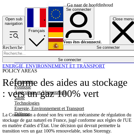
Ga naar de hoofdinhoud
Se connecter
Open sub
Close menu
English
navigation
Français
Deutsch
Vous êtes déconnecté.
Recherche
Se connecter
Español
Lumières éteintes
Se connecter
Rapporteur
Politique
Économie
Newsletters
Evénements
Em
ENERGIE, ENVIRONNEMENT ET TRANSPORT
POLICY AREAS
Réforme des aides au stockage
Economie
Politique
: vers un gaz 100% vert
Agriculture et Alimentation
Santé
Technologies
Energie, Environnement et Transport
Défense
La Commission a donné son feu vert au mécanisme de régulation du
stockage de gaz naturel en France, jugé conforme aux règles de l'UE
en matière d'aides d’État. Une décision qui devrait permettre la
transition vers un gaz 100% renouvelable, selon Storengy.