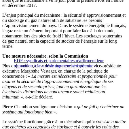
alors que le mécanisme a vu le jour pour la première fois en France
en décembre 2017.
L’enjeu principal du mécanisme : la sécurité d’approvisionnement et
du stockage du gaz naturel afin de satisfaire les besoins
d’approvisionnement du pays. Dans le système énergétique français,
le gaz reste un élément important pour faire face à la demande,
notamment lors des pics de froid l’hiver. Les stockages souterrains
de gaz naturel ont la capacité de stocker de l’énergie sur le long
terme.
Une mesure nécessaire, selon la Commission
EDF : syndicats et parlementaires réaffirment leur
Plus qu’un enjeu, c’est donc une nécessité pour la vice-présidente
opposition à la « désintégration herculéenne »
exécutive Margrethe Vestager, en charge de la politique de
concurrence : «
La mesure est nécessaire et proportionnée pour
assurer la sécurité de l’approvisionnement énergétique de ses
citoyens et de ses entreprises, tout en garantissant que les
éventuelles distorsions de concurrence soient réduites au
minimum
», a-t-elle déclaré.
Pierre Chambon souligne une décision «
qui ne fait qu’entériner un
système qui fonctionne bien
».
Le système fonctionne grâce à un mécanisme qui «
consiste à mettre
aux enchères les capacités de stockage et à couvrir les coûts des