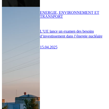
ENERGIE, ENVIRONNEMENT ET
TRANSPORT
L’UE lance un examen des besoins
d’investissement dans l’énergie nucléaire
15.04.2025