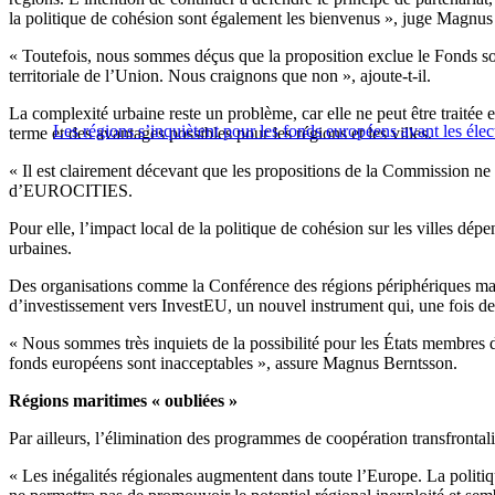
la politique de cohésion sont également les bienvenus », juge Magnu
« Toutefois, nous sommes déçus que la proposition exclue le Fonds soci
territoriale de l’Union. Nous craignons que non », ajoute-t-il.
La complexité urbaine reste un problème, car elle ne peut être traitée e
Les régions s’inquiètent pour les fonds européens avant les élec
terme et des avantages possibles pour les régions et les villes.
« Il est clairement décevant que les propositions de la Commission ne
d’EUROCITIES.
Pour elle, l’impact local de la politique de cohésion sur les villes d
urbaines.
Des organisations comme la Conférence des régions périphériques mari
d’investissement vers InvestEU, un nouvel instrument qui, une fois de p
« Nous sommes très inquiets de la possibilité pour les États membres d
fonds européens sont inacceptables », assure Magnus Berntsson.
Régions maritimes « oubliées »
Par ailleurs, l’élimination des programmes de coopération transfronta
« Les inégalités régionales augmentent dans toute l’Europe. La politiqu