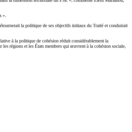
primant la dimension territoriale du FSE », commente Eleni Marianou,
s ».
rnerait la politique de ses objectifs initiaux du Traité et conduirait
lative à la politique de cohésion réduit considérablement la
 les régions et les États membres qui œuvrent à la cohésion sociale,