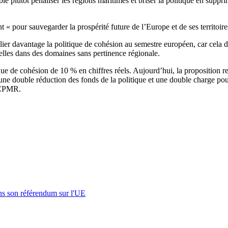
ble plutôt pénaliser les régions maritimes et briser la politique en sup
 « pour sauvegarder la prospérité future de l’Europe et de ses territoire
davantage la politique de cohésion au semestre européen, car cela détou
elles dans des domaines sans pertinence régionale.
ue de cohésion de 10 % en chiffres réels. Aujourd’hui, la proposition re
ne double réduction des fonds de la politique et une double charge pour
a CPMR.
s son référendum sur l'UE