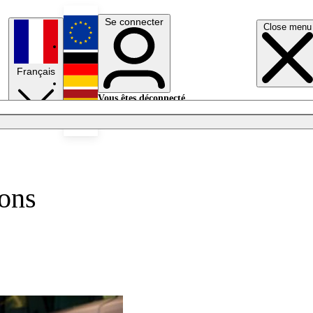
Se connecter
Close menu
English
Français
Deutsch
Vous êtes déconnecté.
Se connecter
Español
Lumières éteintes
ions