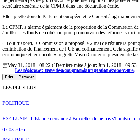
ne permettra pas de promouvoir le potentiel régional inexploité et sem
secrétaire générale de la CPMR dans une déclaration écrite.
Elle appelle donc le Parlement européen et le Conseil à agir rapidement
La CPMR s’alarme également de la proposition de la Commission de lier 
à utiliser les fonds de cohésion pour promouvoir des réformes structur
« Tout d’abord, la Commission a proposé le 2 mai de réduire la politiq
contribution du financement de l’UE au cofinancement. Cela signifie u
économique et territoriale », regrette Vasco Cordeiro, président de l
May 31, 2018 - 08:22
Dernière mise à jour: Jun 1, 2018 - 09:53
Les régions en transition craignent la stagnation économique
Politique
fonds de cohésion
politique de cohésion
régions
villes
Print
Partager
LES PLUS LUS
POLITIQUE
EXCLUSIF : L'Islande demande à Bruxelles de ne pas s'immiscer dan
07.08.2026
POLITIQUE