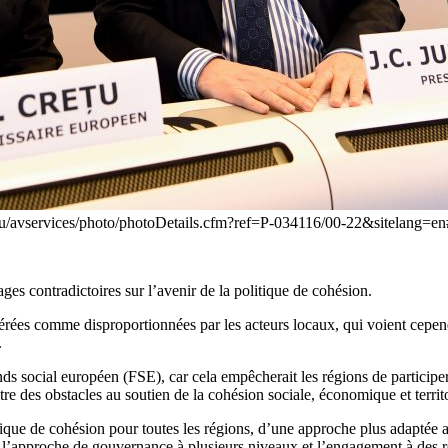
a.eu/avservices/photo/photoDetails.cfm?ref=P-034116/00-22&sitelang
ges contradictoires sur l’avenir de la politique de cohésion.
rées comme disproportionnées par les acteurs locaux, qui voient cepend
.
ds social européen (FSE), car cela empêcherait les régions de participer 
utre des obstacles au soutien de la cohésion sociale, économique et territ
ique de cohésion pour toutes les régions, d’une approche plus adaptée a
, l’approche de gouvernance à plusieurs niveaux et l’engagement à des rè