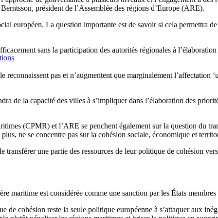
s Berntsson, président de l’Assemblée des régions d’Europe (ARE).
al européen. La question importante est de savoir si cela permettra de 
fficacement sans la participation des autorités régionales à l’élaboration
tions
 le reconnaissent pas et n’augmentent que marginalement l’affectation ‘
épendra de la capacité des villes à s’impliquer dans l’élaboration des pr
times (CPMR) et l’ARE se penchent également sur la question du transf
lus, ne se concentre pas sur la cohésion sociale, économique et territor
e transférer une partie des ressources de leur politique de cohésion ver
lière maritime est considérée comme une sanction par les États membres 
e de cohésion reste la seule politique européenne à s’attaquer aux inégal