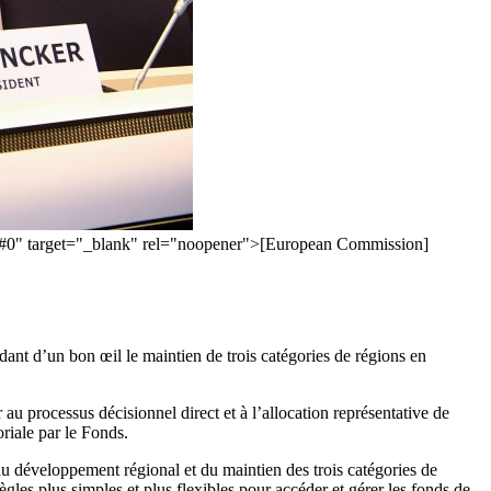
=en#0" target="_blank" rel="noopener">[European Commission]
ant d’un bon œil le maintien de trois catégories de régions en
au processus décisionnel direct et à l’allocation représentative de
oriale par le Fonds.
u développement régional et du maintien des trois catégories de
gles plus simples et plus flexibles pour accéder et gérer les fonds de