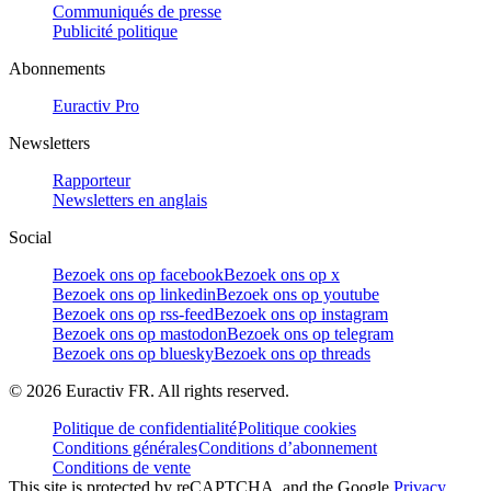
Communiqués de presse
Publicité politique
Abonnements
Euractiv Pro
Newsletters
Rapporteur
Newsletters en anglais
Social
Bezoek ons op facebook
Bezoek ons op x
Bezoek ons op linkedin
Bezoek ons op youtube
Bezoek ons op rss-feed
Bezoek ons op instagram
Bezoek ons op mastodon
Bezoek ons op telegram
Bezoek ons op bluesky
Bezoek ons op threads
©
2026
Euractiv FR. All rights reserved.
Politique de confidentialité
Politique cookies
Conditions générales
Conditions d’abonnement
Conditions de vente
This site is protected by reCAPTCHA, and the Google
Privacy