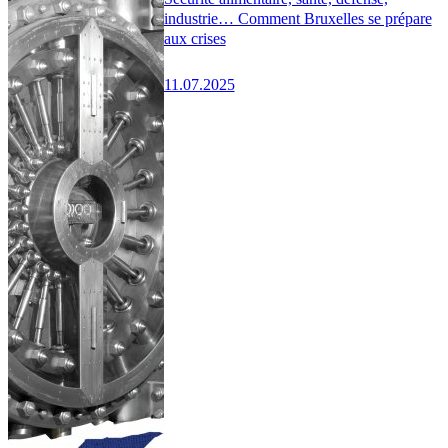
industrie… Comment Bruxelles se prépare
aux crises
11.07.2025