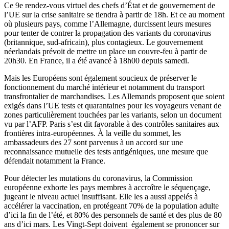
Ce 9e rendez-vous virtuel des chefs d’État et de gouvernement de
l’UE sur la crise sanitaire se tiendra à partir de 18h. Et ce au moment
où plusieurs pays, comme l’Allemagne, durcissent leurs mesures
pour tenter de contrer la propagation des variants du coronavirus
(britannique, sud-africain), plus contagieux. Le gouvernement
néerlandais prévoit de mettre un place un couvre-feu à partir de
20h30. En France, il a été avancé à 18h00 depuis samedi.
Mais les Européens sont également soucieux de préserver le
fonctionnement du marché intérieur et notamment du transport
transfrontalier de marchandises. Les Allemands proposent que soient
exigés dans l’UE tests et quarantaines pour les voyageurs venant de
zones particulièrement touchées par les variants, selon un document
vu par l’AFP. Paris s’est dit favorable à des contrôles sanitaires aux
frontières intra-européennes. À la veille du sommet, les
ambassadeurs des 27 sont parvenus à un accord sur une
reconnaissance mutuelle des tests antigéniques, une mesure que
défendait notamment la France.
Pour détecter les mutations du coronavirus, la Commission
européenne exhorte les pays membres à accroître le séquençage,
jugeant le niveau actuel insuffisant. Elle les a aussi appelés à
accélérer la vaccination, en protégeant 70% de la population adulte
d’ici la fin de l’été, et 80% des personnels de santé et des plus de 80
ans d’ici mars. Les Vingt-Sept doivent également se prononcer sur