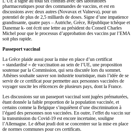
L’UE a signé au total six contrats avec des laboratoires
pharmaceutiques pour des commandes de vaccins, et est en
discussions avec deux autres (Novavax et Valneva), pour un
potentiel de plus de 2,5 milliards de doses. Signe d’une impatience
grandissante, quatre pays – Autriche, Grèce, République tchèque et
Danemar k- ont écrit une lettre au président du Conseil Charles
Michel pour que le processus d’approbation des vaccins par l’EMA
soit plus rapide.
Passeport vaccinal
La Grèce plaide aussi pour la mise en place d’un certificat
« standardisé » de vaccination au sein de l’UE, une proposition
soutenue par la Commission, qui sera discutée lors du sommet.
Athènes souhaite sauver son industrie touristique, mais l’idée de se
servir de ce certificat pour permettre aux personnes vaccinées de
voyager suscite les réticences de plusieurs pays, dont la France.
Les discussions sur un passeport vaccinal sont jugées prématurées,
étant donnée la faible proportion de la population vaccinée, et
certains comme la Belgique s’inquiètent d’une discrimination à
l’égard des personnes non vaccinées. En outre, l’effet du vaccin sur
la transmission du Covid-19 est encore incertaine, souligne
l’Allemagne. Le débat jeudi doit se concentrer sur la mise en place
de normes communes pour ces certificats.