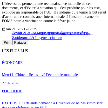
L’idée est de permettre une reconnaissance mutuelle de ces
documents, et d’éviter la situation qui s’est produite pour les tests,
explique un responsable de l’UE. Il a indiqué qu’à terme le but serait
d’avoir une reconnaissance internationale, à l’instar du carnet de
l’OMS pour la vaccination contre la fièvre jaune.
Jan 21, 2021 - 08:25
Covid-19. Allons-nous pouvoir éviter un troisième
Santé
AstraZeneca
COVID
pandémie
Pfizer-BioNTech
confinement ?
Ursula von der Leyen
vaccination
Print
Partager
LES PLUS LUS
ÉCONOMIE
Merci la Chine : elle a sauvé l’économie mondiale
27.07.2026
POLITIQUE
EXCLUSIF : L'Islande demande à Bruxelles de ne pas s'immiscer
dans son référendum sur l'UE