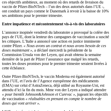
ces objectifs ambitieux, au moment où des retards de livraison du
vaccin de Pfizer-BioNTech – l’un des deux autorisés dans l’UE -,
ont conduit un pays comme le Danemark à revoir à la baisse de 10%
ses ambitions pour le premier trimestre.
Entre impatience et mécontentement vis-à-vis des laboratoires
L’annonce inopinée vendredi du laboratoire a provoqué la colère des
pays de l’UE, dont la lenteur des campagnes de vaccination a suscité
les critiques. L’Italie a annoncé une action en justice imminente
contre Pfizer.
« Nous avons un contrat et nous avons besoin de ces
doses maintenant »
, a déclaré mercredi la présidente de la
Commission Ursula von der Leyen, qui avait obtenu la semaine
dernière de la part de Pfizer l’assurance que malgré les retards,
toutes les doses promises pour le premier trimestre seraient livrées à
cette échéance.
Outre Pfizer-BioNTech, le vaccin Moderna est également autorisé
dans l’UE, et l’avis de l’Agence européenne des médicaments
(EMA) sur celui d’AstraZeneca, déjà utilisé au Royaume-Uni, est
attendu d’ici la fin du mois. Mme von der Leyen a indiqué attendre
« pour bientôt Johnson&Johnson et Curevac »
, jugeant les objectifs
de vaccination
« réalisables en prenant en compte le nombre de
doses qui vont arriver ».