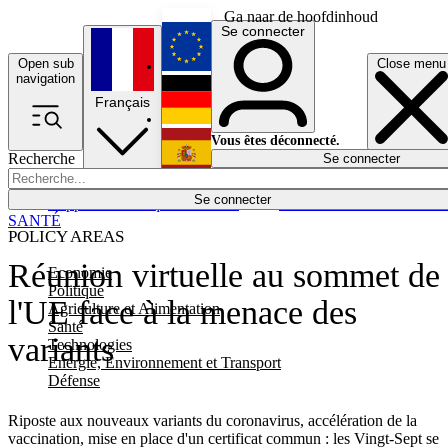
Ga naar de hoofdinhoud
Se connecter
Open sub
Close menu
English
navigation
Français
Deutsch
Vous êtes déconnecté.
Recherche
Se connecter
Español
Lumières éteintes
Se connecter
Rapporteur
Politique
Économie
Newsletters
Evénements
Em
SANTÉ
POLICY AREAS
Réunion virtuelle au sommet de
Economie
Politique
l'UE face à la menace des
Agriculture et Alimentation
Santé
variants
Technologies
Energie, Environnement et Transport
Défense
Riposte aux nouveaux variants du coronavirus, accélération de la
vaccination, mise en place d'un certificat commun : les Vingt-Sept se