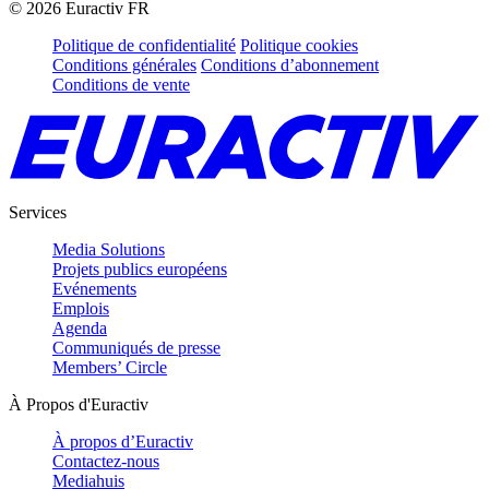
©
2026
Euractiv FR
Politique de confidentialité
Politique cookies
Conditions générales
Conditions d’abonnement
Conditions de vente
Services
Media Solutions
Projets publics européens
Evénements
Emplois
Agenda
Communiqués de presse
Members’ Circle
À Propos d'Euractiv
À propos d’Euractiv
Contactez-nous
Mediahuis