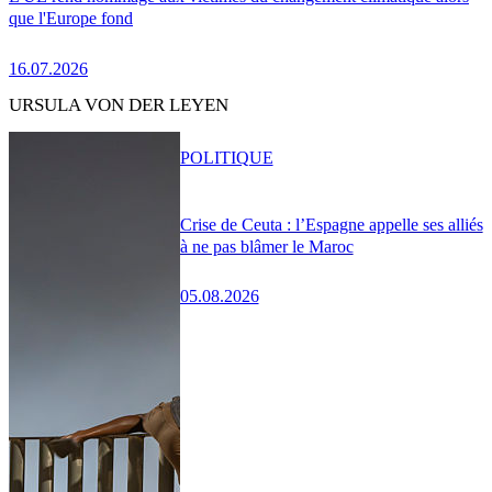
que l'Europe fond
16.07.2026
URSULA VON DER LEYEN
POLITIQUE
Crise de Ceuta : l’Espagne appelle ses alliés
à ne pas blâmer le Maroc
05.08.2026