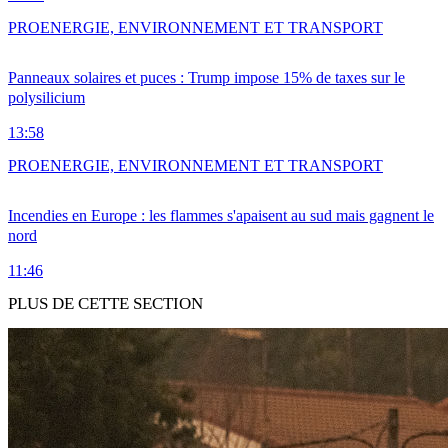
PRO
ENERGIE, ENVIRONNEMENT ET TRANSPORT
Panneaux solaires et puces : Trump impose 15% de taxes sur le
polysilicium
13:58
PRO
ENERGIE, ENVIRONNEMENT ET TRANSPORT
Incendies en Europe : les flammes s'apaisent au sud mais gagnent le
nord
11:46
PLUS DE CETTE SECTION