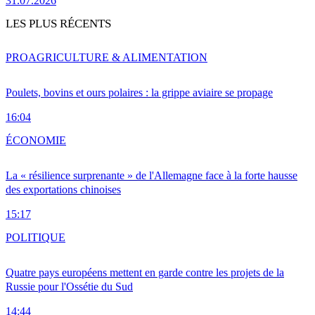
31.07.2026
LES PLUS RÉCENTS
PRO
AGRICULTURE & ALIMENTATION
Poulets, bovins et ours polaires : la grippe aviaire se propage
16:04
ÉCONOMIE
La « résilience surprenante » de l'Allemagne face à la forte hausse
des exportations chinoises
15:17
POLITIQUE
Quatre pays européens mettent en garde contre les projets de la
Russie pour l'Ossétie du Sud
14:44