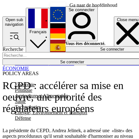
Ga naar de hoofdinhoud
Se connecter
Open sub
Close menu
English
navigation
Français
Deutsch
Vous êtes déconnecté.
Recherche
Se connecter
Español
Lumières éteintes
Se connecter
Rapporteur
Politique
Économie
Newsletters
Evénements
Em
ÉCONOMIE
POLICY AREAS
RGPD : accélérer sa mise en
Economie
Politique
oeuvre, une priorité des
Agriculture et Alimentation
Santé
régulateurs européens
Technologies
Energie, Environnement et Transport
Défense
La présidente du CEPD, Andrea Jelinek, a adressé une
«
liste
»
des
aspects procéduraux qu'il serait souhaitable d'harmoniser au niveau