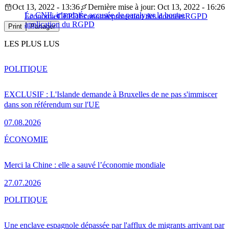
Oct 13, 2022 - 13:36
Dernière mise à jour: Oct 13, 2022 - 16:26
La CNIL irlandaise accusée de paralyser la bonne
Économie
CEPD
Économie
protection des données
RGPD
application du RGPD
Print
Partager
LES PLUS LUS
POLITIQUE
EXCLUSIF : L'Islande demande à Bruxelles de ne pas s'immiscer
dans son référendum sur l'UE
07.08.2026
ÉCONOMIE
Merci la Chine : elle a sauvé l’économie mondiale
27.07.2026
POLITIQUE
Une enclave espagnole dépassée par l'afflux de migrants arrivant par