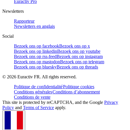
Euractiv Pro
Newsletters
Rapporteur
Newsletters en anglais
Social
Bezoek ons op facebook
Bezoek ons op x
Bezoek ons op linkedin
Bezoek ons op youtube
Bezoek ons op rss-feed
Bezoek ons op instagram
Bezoek ons op mastodon
Bezoek ons op telegram
Bezoek ons op bluesky
Bezoek ons op threads
©
2026
Euractiv FR. All rights reserved.
Politique de confidentialité
Politique cookies
Conditions générales
Conditions d’abonnement
Conditions de vente
This site is protected by reCAPTCHA, and the Google
Privacy
Policy
and
Terms of Service
apply.