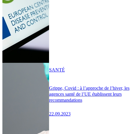
SANTÉ
Grippe, Covid : à l’approche de l’hiver, les
agences santé de l’UE établissent leurs
recommandations
22.09.2023