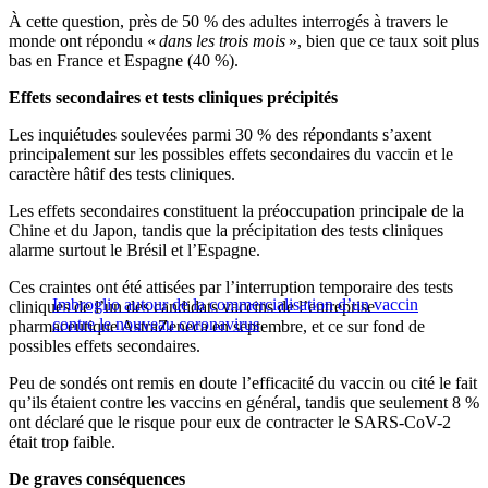
À cette question, près de 50 % des adultes interrogés à travers le
monde ont répondu «
dans les trois mois
», bien que ce taux soit plus
bas en France et Espagne (40 %).
Effets secondaires et tests cliniques précipités
Les inquiétudes soulevées parmi 30 % des répondants s’axent
principalement sur les possibles effets secondaires du vaccin et le
caractère hâtif des tests cliniques.
Les effets secondaires constituent la préoccupation principale de la
Chine et du Japon, tandis que la précipitation des tests cliniques
alarme surtout le Brésil et l’Espagne.
Ces craintes ont été attisées par l’interruption temporaire des tests
Imbroglio autour de la commercialisation d’un vaccin
cliniques de l’un des candidats vaccins de l’entreprise
contre le nouveau coronavirus
pharmaceutique AstraZeneca en septembre, et ce sur fond de
possibles effets secondaires.
Peu de sondés ont remis en doute l’efficacité du vaccin ou cité le fait
qu’ils étaient contre les vaccins en général, tandis que seulement 8 %
ont déclaré que le risque pour eux de contracter le SARS-CoV-2
était trop faible.
De graves conséquences