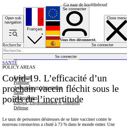
Ga naar de hoofdinhoud
Se connecter
Open sub
Close menu
English
navigation
Français
Deutsch
Vous êtes déconnecté.
Recherche
Se connecter
Español
Lumières éteintes
Se connecter
Rapporteur
Politique
Économie
Newsletters
Evénements
Em
SANTÉ
POLICY AREAS
Covid-19. L’efficacité d’un
Economie
Politique
prochain vaccin fléchit sous le
Agriculture et Alimentation
Santé
poids de l’incertitude
Technologies
Energie, Environnement et Transport
Défense
Le taux de personnes désireuses de se faire vacciner contre le
nouveau coronavirus a chuté à 73 % dans le monde entier. Une