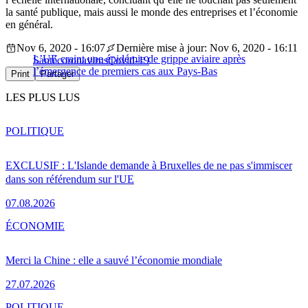
la santé publique, mais aussi le monde des entreprises et l’économie
en général.
Nov 6, 2020 - 16:07
Dernière mise à jour: Nov 6, 2020 - 16:11
L’UE craint une épidémie de grippe aviaire après
Santé
coronavirus
Covid-19
l’émergence de premiers cas aux Pays-Bas
Print
Partager
LES PLUS LUS
POLITIQUE
EXCLUSIF : L'Islande demande à Bruxelles de ne pas s'immiscer
dans son référendum sur l'UE
07.08.2026
ÉCONOMIE
Merci la Chine : elle a sauvé l’économie mondiale
27.07.2026
POLITIQUE