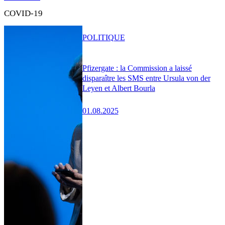
COVID-19
POLITIQUE
Pfizergate : la Commission a laissé
disparaître les SMS entre Ursula von der
Leyen et Albert Bourla
01.08.2025