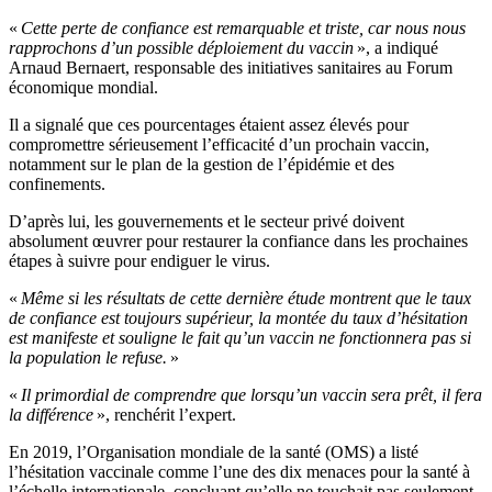
«
Cette perte de confiance est remarquable et triste, car nous nous
rapprochons d’un possible déploiement du vaccin
», a indiqué
Arnaud Bernaert, responsable des initiatives sanitaires au Forum
économique mondial.
Il a signalé que ces pourcentages étaient assez élevés pour
compromettre sérieusement l’efficacité d’un prochain vaccin,
notamment sur le plan de la gestion de l’épidémie et des
confinements.
D’après lui, les gouvernements et le secteur privé doivent
absolument œuvrer pour restaurer la confiance dans les prochaines
étapes à suivre pour endiguer le virus.
«
Même si les résultats de cette dernière étude montrent que le taux
de confiance est toujours supérieur, la montée du taux d’hésitation
est manifeste et souligne le fait qu’un vaccin ne fonctionnera pas si
la population le refuse.
»
«
Il primordial de comprendre que lorsqu’un vaccin sera prêt, il fera
la différence
», renchérit l’expert.
En 2019, l’Organisation mondiale de la santé (OMS) a listé
l’hésitation vaccinale comme l’une des dix menaces pour la santé à
l’échelle internationale, concluant qu’elle ne touchait pas seulement