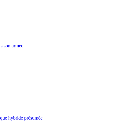
ns son armée
taque hybride présumée