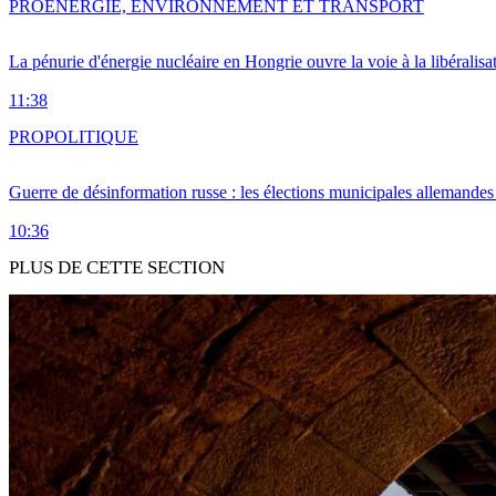
PRO
ENERGIE, ENVIRONNEMENT ET TRANSPORT
La pénurie d'énergie nucléaire en Hongrie ouvre la voie à la libéralis
11:38
PRO
POLITIQUE
Guerre de désinformation russe : les élections municipales allemandes 
10:36
PLUS DE CETTE SECTION