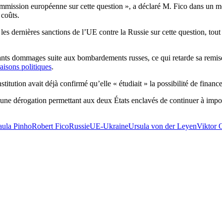
mission européenne sur cette question », a déclaré M. Fico dans un me
 coûts.
les dernières sanctions de l’UE contre la Russie sur cette question, to
ants dommages suite aux bombardements russes, ce qui retarde sa remise
raisons politiques
.
itution avait déjà confirmé qu’elle « étudiait » la possibilité de finance
d’une dérogation permettant aux deux États enclavés de continuer à impor
aula Pinho
Robert Fico
Russie
UE-Ukraine
Ursula von der Leyen
Viktor 