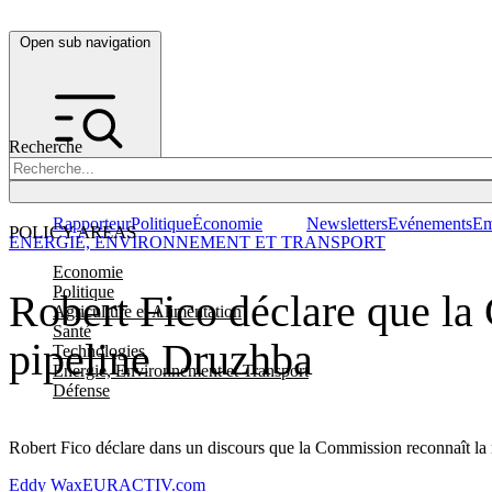
Open sub navigation
Recherche
Rapporteur
Politique
Économie
Newsletters
Evénements
Em
POLICY AREAS
ENERGIE, ENVIRONNEMENT ET TRANSPORT
Economie
Politique
Robert Fico déclare que la
Agriculture et Alimentation
Santé
pipeline Druzhba
Technologies
Energie, Environnement et Transport
Défense
Robert Fico déclare dans un discours que la Commission reconnaît la né
Eddy Wax
EURACTIV.com