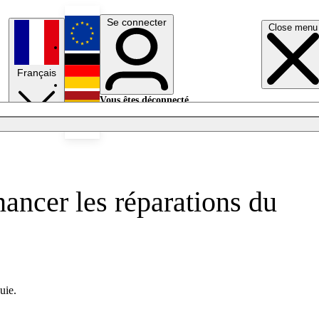
Se connecter
Close menu
English
Français
Deutsch
Vous êtes déconnecté.
Se connecter
Español
Lumières éteintes
ancer les réparations du
uie.