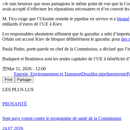
«Je suis heureux que nous partagions le même point de vue que la Com
avait accepté d’effectuer les réparations nécessaires et d’en couvrir les
M. Fico exige que l’Ukraine remette le pipeline en service et a
bloqué
milliards d’euros de l’UE à Kiev.
Les responsables ukrainiens affirment que le gazoduc a subi d’import
Orbán ont accusé Kiev de bloquer délibérément le gazoduc pour
des 
Paula Pinho, porte-parole en chef de la Commission, a déclaré que l’inst
Budapest et Bratislava sont les seules capitales de l’UE à bénéficier 
Mar 11, 2026 - 12:00
Energie, Environnement et Transport
Druzhba pipeline
energie
P
Print
Partager
LES PLUS LUS
PRO
SANTÉ
Sept pays votent contre le programme de santé de la Commission
24.07.2026