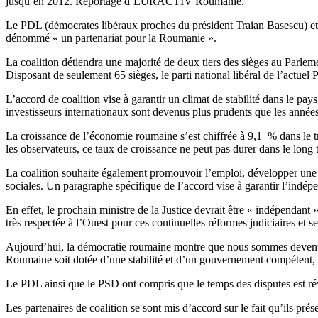
jusqu’en 2012. Reportage d’EURACTIV Roumanie.
Le PDL (démocrates libéraux proches du président Traian Basescu) et l
dénommé « un partenariat pour la Roumanie ».
La coalition détiendra une majorité de deux tiers des sièges au Parl
Disposant de seulement 65 sièges, le parti national libéral de l’actuel
L’accord de coalition vise à garantir un climat de stabilité dans le pa
investisseurs internationaux sont devenus plus prudents que les anné
La croissance de l’économie roumaine s’est chiffrée à 9,1 % dans le 
les observateurs, ce taux de croissance ne peut pas durer dans le long t
La coalition souhaite également promouvoir l’emploi, développer une a
sociales. Un paragraphe spécifique de l’accord vise à garantir l’indép
En effet, le prochain ministre de la Justice devrait être « indépendant 
très respectée à l’Ouest pour ces continuelles réformes judiciaires et ses
Aujourd’hui, la démocratie roumaine montre que nous sommes devenus p
Roumaine soit dotée d’une stabilité et d’un gouvernement compétent, a-t
Le PDL ainsi que le PSD ont compris que le temps des disputes est rév
Les partenaires de coalition se sont mis d’accord sur le fait qu’ils pré