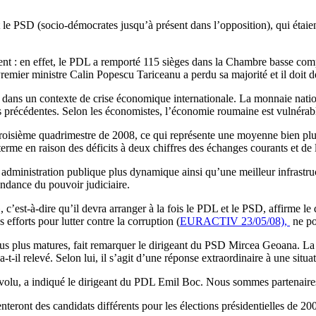
e PSD (socio-démocrates jusqu’à présent dans l’opposition), qui étaien
ement : en effet, le PDL a remporté 115 sièges dans la Chambre basse co
 Premier ministre Calin Popescu Tariceanu a perdu sa majorité et il doit 
ys dans un contexte de crise économique internationale. La monnaie natio
es précédentes. Selon les économistes, l’économie roumaine est vulnéra
troisième quadrimestre de 2008, ce qui représente une moyenne bien plu
erme en raison des déficits à deux chiffres des échanges courants et de l
dministration publique plus dynamique ainsi qu’une meilleur infrastruct
endance du pouvoir judiciaire.
», c’est-à-dire qu’il devra arranger à la fois le PDL et le PSD, affirme 
 efforts pour lutter contre la corruption (
EURACTIV 23/05/08),
ne po
lus matures, fait remarquer le dirigeant du PSD Mircea Geoana. La sol
-il relevé. Selon lui, il s’agit d’une réponse extraordinaire à une situa
olu, a indiqué le dirigeant du PDL Emil Boc. Nous sommes partenaires, 
senteront des candidats différents pour les élections présidentielles de 20