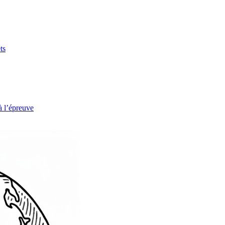
ts
à l’épreuve