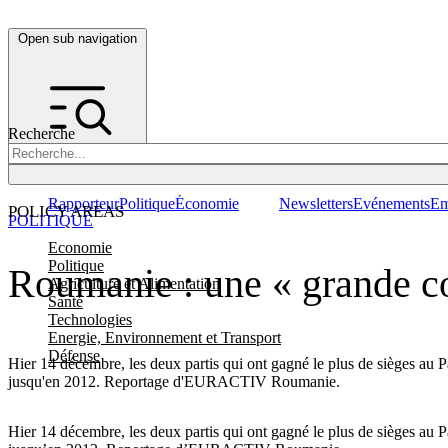
Open sub navigation
Recherche
Rapporteur
Politique
Économie
Newsletters
Evénements
Em
POLICY AREAS
POLITIQUE
Economie
Politique
Roumanie : une « grande co
Agriculture et Alimentation
Santé
Technologies
Energie, Environnement et Transport
Défense
Hier 14 décembre, les deux partis qui ont gagné le plus de sièges au P
jusqu'en 2012. Reportage d'EURACTIV Roumanie.
Hier 14 décembre, les deux partis qui ont gagné le plus de sièges au P