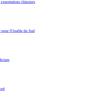
s exportations chinoises
e pour l'Ossétie du Sud
licium
ord