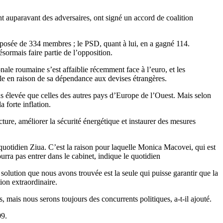
t auparavant des adversaires, ont signé un accord de coalition
mposée de 334 membres ; le PSD, quant à lui, en a gagné 114.
désormais faire partie de l’opposition.
nale roumaine s’est affaiblie récemment face à l’euro, et les
ble en raison de sa dépendance aux devises étrangères.
s élevée que celles des autres pays d’Europe de l’Ouest. Mais selon
a forte inflation.
ure, améliorer la sécurité énergétique et instaurer des mesures
le quotidien Ziua. C’est la raison pour laquelle Monica Macovei, qui est
urra pas entrer dans le cabinet, indique le quotidien
ution que nous avons trouvée est la seule qui puisse garantir que la
tion extraordinaire.
mais nous serons toujours des concurrents politiques, a-t-il ajouté.
09.