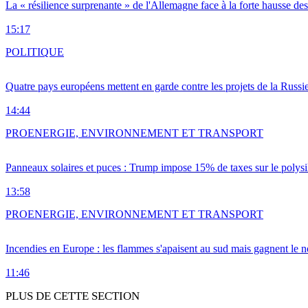
La « résilience surprenante » de l'Allemagne face à la forte hausse de
15:17
POLITIQUE
Quatre pays européens mettent en garde contre les projets de la Russi
14:44
PRO
ENERGIE, ENVIRONNEMENT ET TRANSPORT
Panneaux solaires et puces : Trump impose 15% de taxes sur le polysi
13:58
PRO
ENERGIE, ENVIRONNEMENT ET TRANSPORT
Incendies en Europe : les flammes s'apaisent au sud mais gagnent le n
11:46
PLUS DE CETTE SECTION