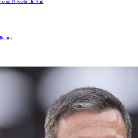
e pour l'Ossétie du Sud
licium