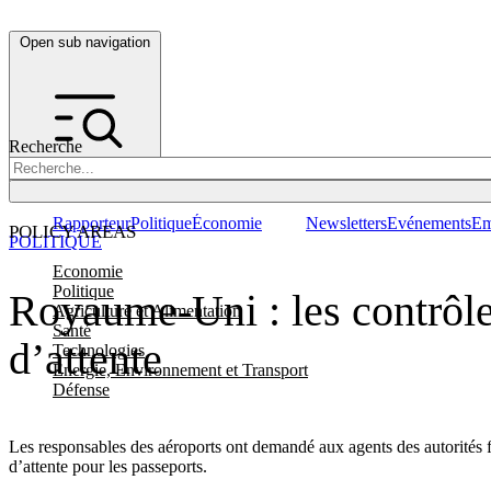
Open sub navigation
Recherche
Rapporteur
Politique
Économie
Newsletters
Evénements
Em
POLICY AREAS
POLITIQUE
Economie
Politique
Royaume-Uni : les contrôles
Agriculture et Alimentation
Santé
d’attente
Technologies
Energie, Environnement et Transport
Défense
Les responsables des aéroports ont demandé aux agents des autorités f
d’attente pour les passeports.