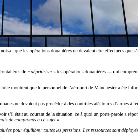
ois-ci que les opérations douanières ne devaient être effectuées que s’« 
rontalières de
« déprioriser »
les opérations douanières — qui comprenne
une fuite montrent que le personnel de l’aéroport de Manchester a été inf
s douanes ne devaient pas procéder à des contrôles aléatoires d’armes à f
r s’il était au courant de la situation, ce à quoi un porte-parole a rép
amais de compromis à ce sujet ».
évaluées pour équilibrer toutes les pressions. Les ressources sont dép
.