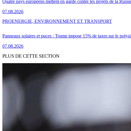
Quatre pays européens mettent en garde contre les projets de la Russi
07.08.2026
PRO
ENERGIE, ENVIRONNEMENT ET TRANSPORT
Panneaux solaires et puces : Trump impose 15% de taxes sur le polysi
07.08.2026
PLUS DE CETTE SECTION