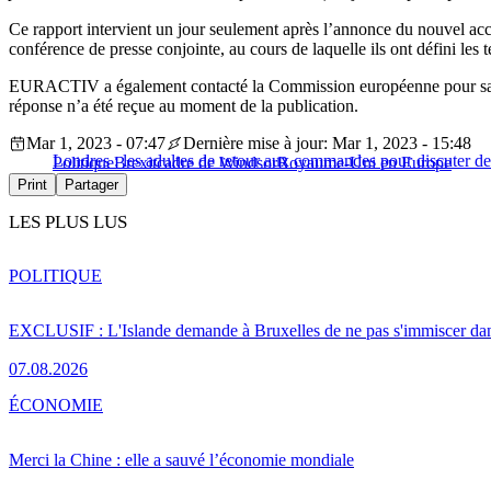
Ce rapport intervient un jour seulement après l’annonce du nouvel ac
conférence de presse conjointe, au cours de laquelle ils ont défini les
EURACTIV a également contacté la Commission européenne pour savoir s
réponse n’a été reçue au moment de la publication.
Mar 1, 2023 - 07:47
Dernière mise à jour: Mar 1, 2023 - 15:48
Londres : les adultes de retour aux commandes pour discuter de
Politique
Brexit
cadre de Windsor
Royaume-Uni en Europe
Print
Partager
LES PLUS LUS
POLITIQUE
EXCLUSIF : L'Islande demande à Bruxelles de ne pas s'immiscer dan
07.08.2026
ÉCONOMIE
Merci la Chine : elle a sauvé l’économie mondiale