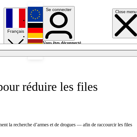
Se connecter
Close menu
English
Français
Deutsch
Vous êtes déconnecté.
Se connecter
Español
Lumières éteintes
our réduire les files
nt la recherche d’armes et de drogues — afin de raccourcir les files