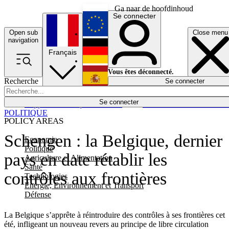
Ga naar de hoofdinhoud
Se connecter
Open sub
Close menu
English
navigation
Français
Deutsch
Vous êtes déconnecté.
Recherche
Se connecter
Español
Lumières éteintes
Se connecter
Rapporteur
Politique
Économie
Newsletters
Evénements
Em
POLITIQUE
POLICY AREAS
Schengen : la Belgique, dernier
Economie
Politique
pays en date rétablir les
Agriculture et Alimentation
Santé
contrôles aux frontières
Technologies
Energie, Environnement et Transport
Défense
La Belgique s’apprête à réintroduire des contrôles à ses frontières cet
été, infligeant un nouveau revers au principe de libre circulation