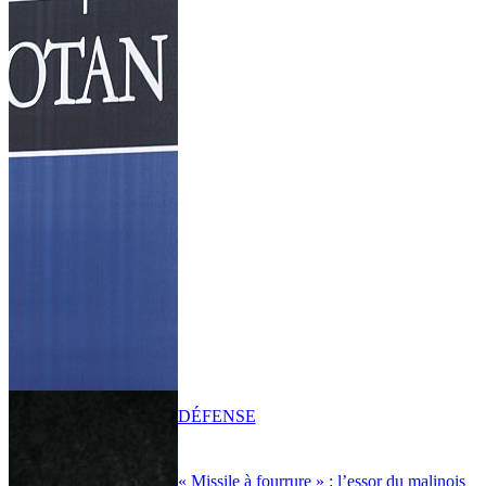
DÉFENSE
« Missile à fourrure » : l’essor du malinois