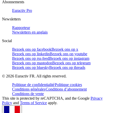
Abonnements
Euractiv Pro
Newsletters
Rapporteur
Newsletters en anglais
Social
Bezoek ons op facebook
Bezoek ons op x
Bezoek ons op linkedin
Bezoek ons op youtube
Bezoek ons op rss-feed
Bezoek ons op instagram
Bezoek ons op mastodon
Bezoek ons op telegram
Bezoek ons op bluesky
Bezoek ons op threads
©
2026
Euractiv FR. All rights reserved.
Politique de confidentialité
Politique cookies
Conditions générales
Conditions d’abonnement
Conditions de vente
This site is protected by reCAPTCHA, and the Google
Privacy
Policy
and
Terms of Service
apply.