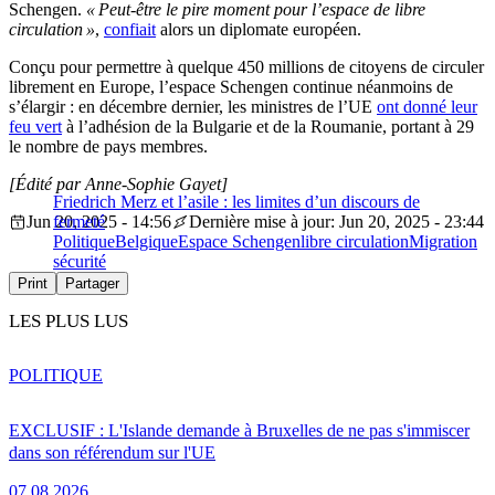
Schengen.
« Peut-être le pire moment pour l’espace de libre
circulation »
,
confiait
alors un diplomate européen.
Conçu pour permettre à quelque 450 millions de citoyens de circuler
librement en Europe, l’espace Schengen continue néanmoins de
s’élargir : en décembre dernier, les ministres de l’UE
ont donné leur
feu vert
à l’adhésion de la Bulgarie et de la Roumanie, portant à 29
le nombre de pays membres.
[Édité par Anne-Sophie Gayet]
Friedrich Merz et l’asile : les limites d’un discours de
Jun 20, 2025 - 14:56
fermeté
Dernière mise à jour: Jun 20, 2025 - 23:44
Politique
Belgique
Espace Schengen
libre circulation
Migration
sécurité
Print
Partager
LES PLUS LUS
POLITIQUE
EXCLUSIF : L'Islande demande à Bruxelles de ne pas s'immiscer
dans son référendum sur l'UE
07.08.2026