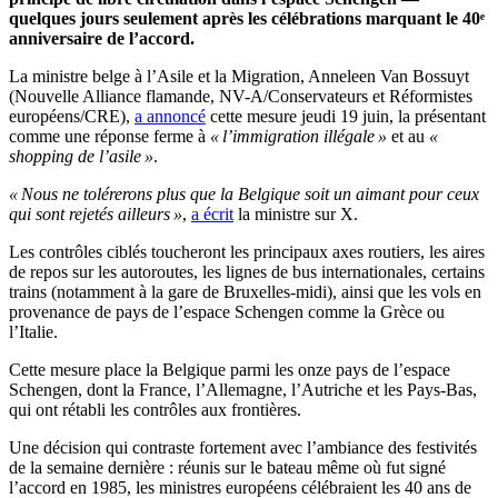
quelques jours seulement après les célébrations marquant le 40ᵉ
anniversaire de l’accord.
La ministre belge à l’Asile et la Migration, Anneleen Van Bossuyt
(Nouvelle Alliance flamande, NV-A/Conservateurs et Réformistes
européens/CRE),
a annoncé
cette mesure jeudi 19 juin, la présentant
comme une réponse ferme à
« l’immigration illégale »
et au
«
shopping de l’asile »
.
« Nous ne tolérerons plus que la Belgique soit un aimant pour ceux
qui sont rejetés ailleurs »
,
a écrit
la ministre sur X.
Les contrôles ciblés toucheront les principaux axes routiers, les aires
de repos sur les autoroutes, les lignes de bus internationales, certains
trains (notamment à la gare de Bruxelles-midi), ainsi que les vols en
provenance de pays de l’espace Schengen comme la Grèce ou
l’Italie.
Cette mesure place la Belgique parmi les onze pays de l’espace
Schengen, dont la France, l’Allemagne, l’Autriche et les Pays-Bas,
qui ont rétabli les contrôles aux frontières.
Une décision qui contraste fortement avec l’ambiance des festivités
de la semaine dernière : réunis sur le bateau même où fut signé
l’accord en 1985, les ministres européens célébraient les 40 ans de