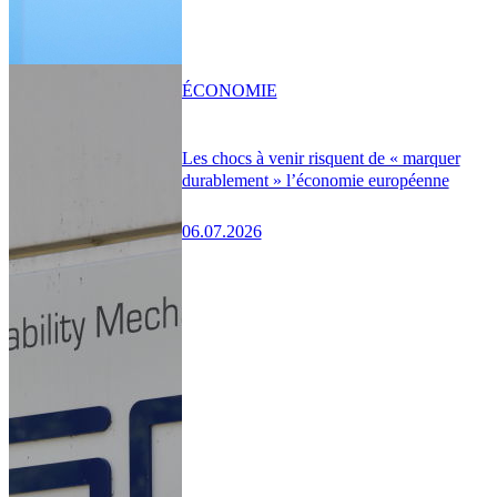
ÉCONOMIE
Les chocs à venir risquent de « marquer
durablement » l’économie européenne
06.07.2026