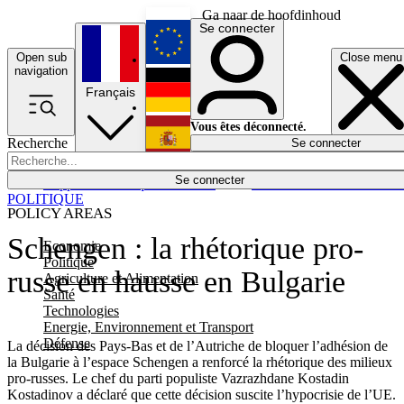
Ga naar de hoofdinhoud
Se connecter
Open sub
Close menu
English
navigation
Français
Deutsch
Vous êtes déconnecté.
Recherche
Se connecter
Español
Lumières éteintes
Se connecter
Rapporteur
Politique
Économie
Newsletters
Evénements
Em
POLITIQUE
POLICY AREAS
Schengen : la rhétorique pro-
Economie
Politique
russe en hausse en Bulgarie
Agriculture et Alimentation
Santé
Technologies
Energie, Environnement et Transport
Défense
La décision des Pays-Bas et de l’Autriche de bloquer l’adhésion de
la Bulgarie à l’espace Schengen a renforcé la rhétorique des milieux
pro-russes. Le chef du parti populiste Vazrazhdane Kostadin
Kostadinov a déclaré que cette décision suscite l’hypocrisie de l’UE.