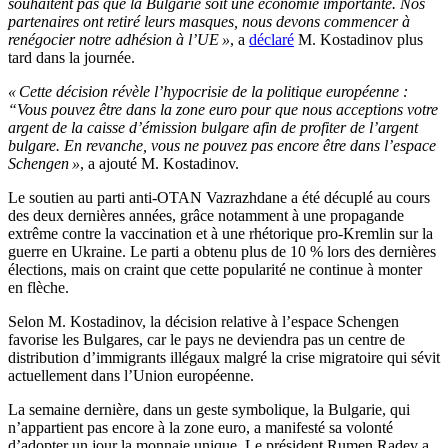
souhaitent pas que la Bulgarie soit une économie importante. Nos
partenaires ont retiré leurs masques, nous devons commencer à
renégocier notre adhésion à l’UE »
, a
déclaré
M. Kostadinov plus
tard dans la journée.
« Cette décision révèle l’hypocrisie de la politique européenne :
“Vous pouvez être dans la zone euro pour que nous acceptions votre
argent de la caisse d’émission bulgare afin de profiter de l’argent
bulgare. En revanche, vous ne pouvez pas encore être dans l’espace
Schengen »
, a ajouté M. Kostadinov.
Le soutien au parti anti-OTAN Vazrazhdane a été décuplé au cours
des deux dernières années, grâce notamment à une propagande
extrême contre la vaccination et à une rhétorique pro-Kremlin sur la
guerre en Ukraine. Le parti a obtenu plus de 10 % lors des dernières
élections, mais on craint que cette popularité ne continue à monter
en flèche.
Selon M. Kostadinov, la décision relative à l’espace Schengen
favorise les Bulgares, car le pays ne deviendra pas un centre de
distribution d’immigrants illégaux malgré la crise migratoire qui sévit
actuellement dans l’Union européenne.
La semaine dernière, dans un geste symbolique, la Bulgarie, qui
n’appartient pas encore à la zone euro, a manifesté sa volonté
d’adopter un jour la monnaie unique. Le président Rumen Radev a