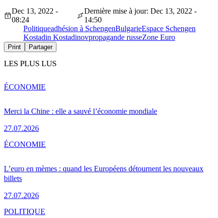
Dec 13, 2022 -
Dernière mise à jour: Dec 13, 2022 -
08:24
14:50
Politique
adhésion à Schengen
Bulgarie
Espace Schengen
Kostadin Kostadinov
propagande russe
Zone Euro
Print
Partager
LES PLUS LUS
ÉCONOMIE
Merci la Chine : elle a sauvé l’économie mondiale
27.07.2026
ÉCONOMIE
L’euro en mèmes : quand les Européens détournent les nouveaux
billets
27.07.2026
POLITIQUE