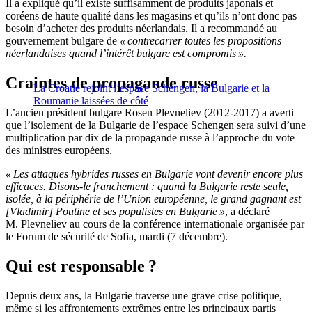
Il a expliqué qu’il existe suffisamment de produits japonais et
coréens de haute qualité dans les magasins et qu’ils n’ont donc pas
besoin d’acheter des produits néerlandais. Il a recommandé au
gouvernement bulgare de
« contrecarrer toutes les propositions
néerlandaises quand l’intérêt bulgare est compromis ».
Craintes de propagande russe
La Croatie rejoint l’espace Schengen, la Bulgarie et la
Roumanie laissées de côté
L’ancien président bulgare Rosen Plevneliev (2012-2017) a averti
que l’isolement de la Bulgarie de l’espace Schengen sera suivi d’une
multiplication par dix de la propagande russe à l’approche du vote
des ministres européens.
« Les attaques hybrides russes en Bulgarie vont devenir encore plus
efficaces. Disons-le franchement : quand la Bulgarie reste seule,
isolée, à la périphérie de l’Union européenne, le grand gagnant est
[Vladimir] Poutine et ses populistes en Bulgarie »
, a déclaré
M. Plevneliev au cours de la conférence internationale organisée par
le Forum de sécurité de Sofia, mardi (7 décembre).
Qui est responsable ?
Depuis deux ans, la Bulgarie traverse une grave crise politique,
même si les affrontements extrêmes entre les principaux partis