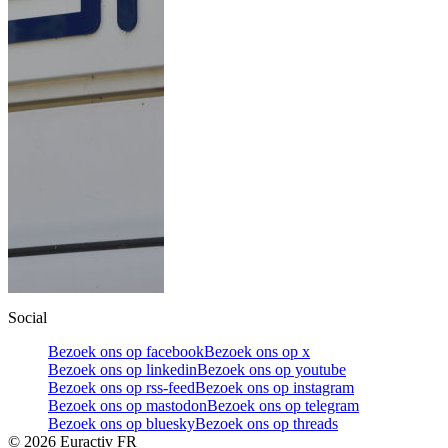
Social
Bezoek ons op facebook
Bezoek ons op x
Bezoek ons op linkedin
Bezoek ons op youtube
Bezoek ons op rss-feed
Bezoek ons op instagram
Bezoek ons op mastodon
Bezoek ons op telegram
Bezoek ons op bluesky
Bezoek ons op threads
©
2026
Euractiv FR