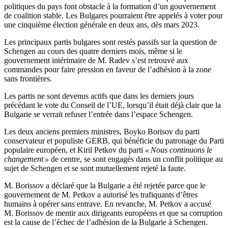
politiques du pays font obstacle à la formation d’un gouvernement
de coalition stable. Les Bulgares pourraient être appelés à voter pour
une cinquième élection générale en deux ans, dès mars 2023.
Les principaux partis bulgares sont restés passifs sur la question de
Schengen au cours des quatre derniers mois, même si le
gouvernement intérimaire de M. Radev s’est retrouvé aux
commandes pour faire pression en faveur de l’adhésion à la zone
sans frontières.
Les partis ne sont devenus actifs que dans les derniers jours
précédant le vote du Conseil de l’UE, lorsqu’il était déjà clair que la
Bulgarie se verrait refuser l’entrée dans l’espace Schengen.
Les deux anciens premiers ministres, Boyko Borisov du parti
conservateur et populiste GERB, qui bénéficie du patronage du Parti
populaire européen, et Kiril Petkov du parti
« Nous continuons le
changement »
de centre, se sont engagés dans un conflit politique au
sujet de Schengen et se sont mutuellement rejeté la faute.
M. Borissov a déclaré que la Bulgarie a été rejetée parce que le
gouvernement de M. Petkov a autorisé les trafiquants d’êtres
humains à opérer sans entrave. En revanche, M. Petkov a accusé
M. Borissov de mentir aux dirigeants européens et que sa corruption
est la cause de l’échec de l’adhésion de la Bulgarie à Schengen.