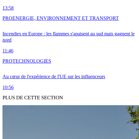
13:58
PRO
ENERGIE, ENVIRONNEMENT ET TRANSPORT
Incendies en Europe : les flammes s'apaisent au sud mais gagnent le
nord
11:46
PRO
TECHNOLOGIES
Au cœur de l'expérience de l'UE sur les influenceurs
10:56
PLUS DE CETTE SECTION