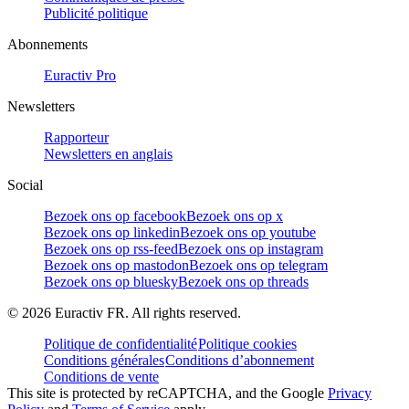
Publicité politique
Abonnements
Euractiv Pro
Newsletters
Rapporteur
Newsletters en anglais
Social
Bezoek ons op facebook
Bezoek ons op x
Bezoek ons op linkedin
Bezoek ons op youtube
Bezoek ons op rss-feed
Bezoek ons op instagram
Bezoek ons op mastodon
Bezoek ons op telegram
Bezoek ons op bluesky
Bezoek ons op threads
©
2026
Euractiv FR. All rights reserved.
Politique de confidentialité
Politique cookies
Conditions générales
Conditions d’abonnement
Conditions de vente
This site is protected by reCAPTCHA, and the Google
Privacy