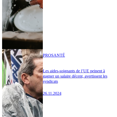
PRO
SANTÉ
Les aides-soignants de l’UE peinent à
gagner un salaire décent, avertissent les
syndicats
26.11.2024