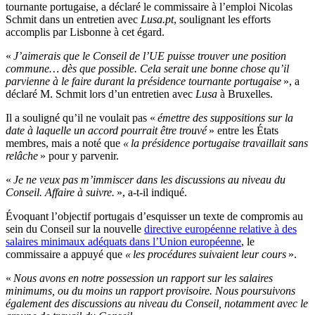
tournante portugaise, a déclaré le commissaire à l’emploi Nicolas
Schmit dans un entretien avec
Lusa.pt
, soulignant les efforts
accomplis par Lisbonne à cet égard.
«
J’aimerais que le Conseil de l’UE puisse trouver une position
commune… dès que possible. Cela serait une bonne chose qu’il
parvienne à le faire durant la présidence tournante portugaise
», a
déclaré M. Schmit lors d’un entretien avec
Lusa
à Bruxelles.
Il a souligné qu’il ne voulait pas «
émettre des suppositions
sur la
date à laquelle un accord pourrait être trouvé
» entre les États
membres, mais a noté que
« la présidence portugaise travaillait sans
relâche
» pour y parvenir.
«
Je ne veux pas m’immiscer dans les discussions au niveau du
Conseil. Affaire à suivre.
», a-t-il indiqué.
Évoquant l’objectif portugais d’esquisser un texte de compromis au
sein du Conseil sur la nouvelle
directive européenne relative à des
salaires minimaux adéquats dans l’Union européenne
, le
commissaire a appuyé que
« les procédures suivaient leur cours
».
«
Nous avons en notre possession un rapport sur les salaires
minimums, ou du moins un rapport provisoire. Nous poursuivons
également des discussions au niveau du Conseil, notamment avec le