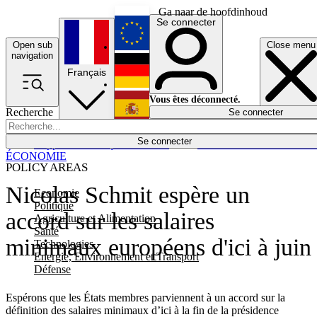
Ga naar de hoofdinhoud
Se connecter
Open sub
Close menu
English
navigation
Français
Deutsch
Vous êtes déconnecté.
Recherche
Se connecter
Español
Lumières éteintes
Se connecter
Rapporteur
Politique
Économie
Newsletters
Evénements
Em
ÉCONOMIE
POLICY AREAS
Nicolas Schmit espère un
Economie
Politique
accord sur les salaires
Agriculture et Alimentation
Santé
minimaux européens d'ici à juin
Technologies
Energie, Environnement et Transport
Défense
Espérons que les États membres parviennent à un accord sur la
définition des salaires minimaux d’ici à la fin de la présidence