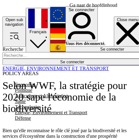
Ga naar de hoofdinhoud
Se connecter
Open sub
Close menu
English
navigation
Français
Deutsch
Vous êtes déconnecté.
Recherche
Se connecter
Español
Lumières éteintes
Se connecter
Rapporteur
Politique
Économie
Newsletters
Evénements
Em
ENERGIE, ENVIRONNEMENT ET TRANSPORT
POLICY AREAS
Selon WWF, la stratégie pour
Economie
Politique
2020 sape l'économie de la
Agriculture et Alimentation
Santé
biodiversité
Technologies
Energie, Environnement et Transport
Défense
Bien qu'elle reconnaisse le rôle clé joué par la biodiversité et les
services d'écosystème dans la construction d'une prospérité