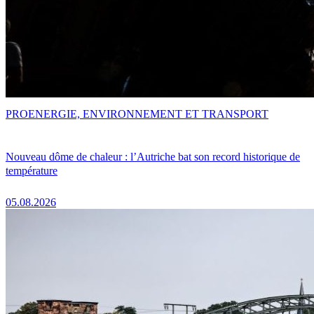
PRO
ENERGIE, ENVIRONNEMENT ET TRANSPORT
Nouveau dôme de chaleur : l’Autriche bat son record historique de
température
05.08.2026