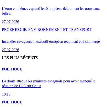
L’euro en mèmes : quand les Européens détournent les nouveaux
billets
27.07.2026
PRO
ENERGIE, ENVIRONNEMENT ET TRANSPORT
Incendies ravageurs : l'exécutif européen reconnaît être submergé
27.07.2026
LES PLUS RÉCENTS
POLITIQUE
La droite attaque les ministres espagnols pour avoir manqué la
réunion de l'UE sur Ceuta
10:15
POLITIQUE