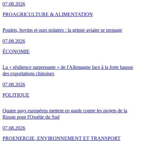
07.08.2026
PRO
AGRICULTURE & ALIMENTATION
Poulets, bovins et ours polaires : la grippe aviaire se propage
07.08.2026
ÉCONOMIE
La « résilience surprenante » de l'Allemagne face à la forte hausse
des exportations chinoises
07.08.2026
POLITIQUE
Quatre pays européens mettent en garde contre les projets de la
Russie pour l'Ossétie du Sud
07.08.2026
PRO
ENERGIE, ENVIRONNEMENT ET TRANSPORT