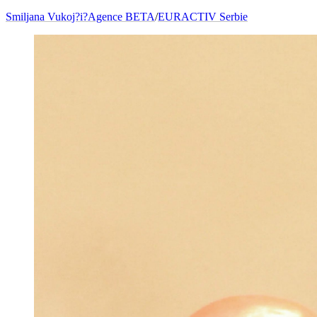
Smiljana Vukoj?i?
Agence BETA
/
EURACTIV Serbie