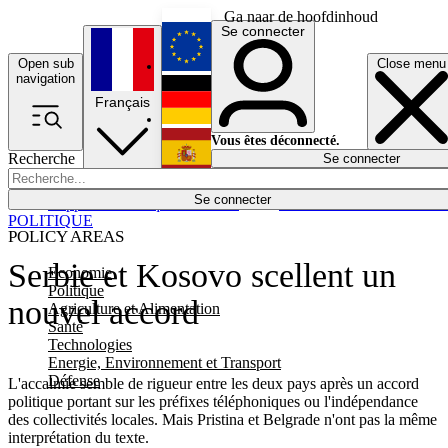
Ga naar de hoofdinhoud
Se connecter
Open sub
Close menu
English
navigation
Français
Deutsch
Vous êtes déconnecté.
Recherche
Se connecter
Español
Lumières éteintes
Se connecter
Rapporteur
Politique
Économie
Newsletters
Evénements
Em
POLITIQUE
POLICY AREAS
Serbie et Kosovo scellent un
Economie
Politique
nouvel accord
Agriculture et Alimentation
Santé
Technologies
Energie, Environnement et Transport
Défense
L'accalmie semble de rigueur entre les deux pays après un accord
politique portant sur les préfixes téléphoniques ou l'indépendance
des collectivités locales. Mais Pristina et Belgrade n'ont pas la même
interprétation du texte.