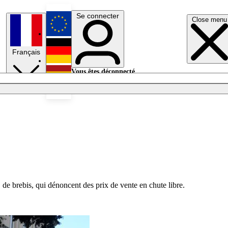
Se connecter
Close menu
English
Français
Deutsch
Vous êtes déconnecté.
Se connecter
Español
Lumières éteintes
it de brebis, qui dénoncent des prix de vente en chute libre.