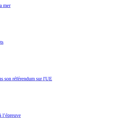
la mer
ts
s son référendum sur l'UE
à l’épreuve