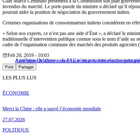
Gian Marco Centinaio présentera à la Commission son plan gouvernemen
invendus du marché. Le porte-parole du ministre a déclaré qu’il répon
pourrait aider la position de négociation du gouvernement italien.
Certaines organisations de consommateurs italiens considèrent en effet 
« Selon nos experts, ce n’est pas une aide d’État », a déclaré le minis
traditionnelle d’intervention publique connue sous le nom d’aide au s
cadre de l’organisation commune des marchés des produits agricoles
Feb 20, 2019 - 10:03
Angélique Delahaye : «la PAC n’est pas assez réactive pour pré
Agriculture & Alimentation
Agriculture & Alimentation
industri
Print
Partager
LES PLUS LUS
ÉCONOMIE
Merci la Chine : elle a sauvé l’économie mondiale
27.07.2026
POLITIQUE