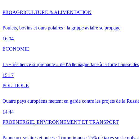
PRO
AGRICULTURE & ALIMENTATION
Poulets, bovins et ours polaires : la grippe aviaire se propage
16:04
ÉCONOMIE
La « résilience surprenante » de l'Allemagne face à la forte hausse de
15:17
POLITIQUE
Quatre pays européens mettent en garde contre les projets de la Russi
14:44
PRO
ENERGIE, ENVIRONNEMENT ET TRANSPORT
Panneaux solaires et puces : Trump impose 15% de taxes sur le polysi