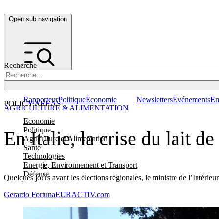
Open sub navigation
Recherche
Rapporteur
Politique
Économie
Newsletters
Evénements
Em
POLICY AREAS
AGRICULTURE & ALIMENTATION
Economie
Politique
En Italie, la crise du lait d
Agriculture et Alimentation
Santé
Technologies
Energie, Environnement et Transport
Défense
Quelques jours avant les élections régionales, le ministre de l’Intérieu
Gerardo Fortuna
EURACTIV.com