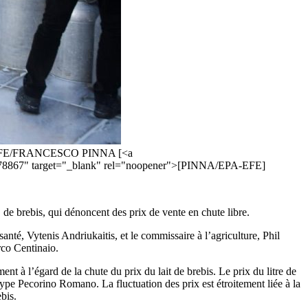
é. EPA-EFE/FRANCESCO PINNA [<a
-54978867" target="_blank" rel="noopener">[PINNA/EPA-EFE]
it de brebis, qui dénoncent des prix de vente en chute libre.
anté, Vytenis Andriukaitis, et le commissaire à l’agriculture, Phil
rco Centinaio.
nt à l’égard de la chute du prix du lait de brebis. Le prix du litre de
ype Pecorino Romano. La fluctuation des prix est étroitement liée à la
bis.