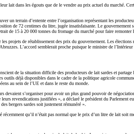
r leur lait dans les égouts que de le vendre au prix actuel du marché. Ce
er un terrain d’entente entre l’organisation représentant les producteurs
oposition de 72 centimes du litre, jugée insatisfaisante. Le gouvernement 
retrait de 15 à 20 000 tonnes du fromage du marché pour faire remonter le
er les projets de rétablissement des prix du gouvernement. Les élection
Abruzzes. L’accord semblerait proche puisque le ministre de l’Intérieur i
cient de la situation difficile des producteurs de lait sardes et parta
les outils déjà disponibles dans le cadre de la politique agricole commun
péens au sein de l’UE et dans le reste du monde.
urs devaient s’organiser pour avoir un plus grand pouvoir de négociation 
rs revendications justifiées », a déclaré le président du Parlement eur
 des bergers sardes soit justement rémunéré ».
écemment qu’il n’était pas normal que le prix d’un litre de lait soit mo