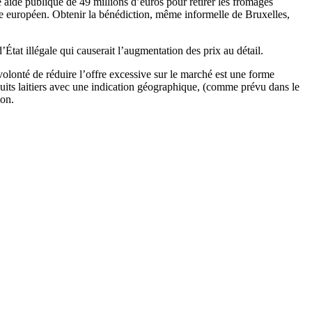
ide publique de 49 millions d’euros pour retirer les fromages
re européen. Obtenir la bénédiction, même informelle de Bruxelles,
État illégale qui causerait l’augmentation des prix au détail.
volonté de réduire l’offre excessive sur le marché est une forme
duits laitiers avec une indication géographique, (comme prévu dans le
ion.