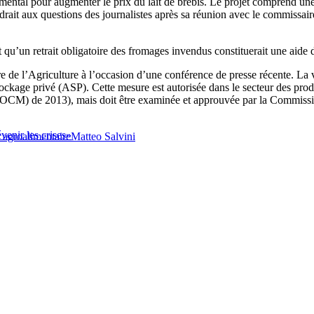
tal pour augmenter le prix du lait de brebis. Le projet comprend une a
drait aux questions des journalistes après sa réunion avec le commissai
qu’un retrait obligatoire des fromages invendus constituerait une aide d’
tre de l’Agriculture à l’occasion d’une conférence de presse récente. La 
tockage privé (ASP). Cette mesure est autorisée dans le secteur des pro
 (OCM) de 2013), mais doit être examinée et approuvée par la Commiss
venir les crises»
e agroalimentaire
Matteo Salvini