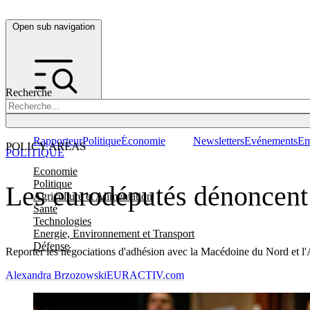
Open sub navigation
Recherche
Rapporteur
Politique
Économie
Newsletters
Evénements
Em
POLICY AREAS
POLITIQUE
Economie
Politique
Les eurodéputés dénoncent 
Agriculture et Alimentation
Santé
Technologies
Energie, Environnement et Transport
Défense
Reporter les négociations d'adhésion avec la Macédoine du Nord et l'A
Alexandra Brzozowski
EURACTIV.com