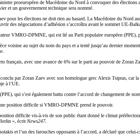
 ministre proeuropéen de Macédoine du Nord à convoquer des élections ant
janvier et un gouvernement technique sera nommé.
Zaev pour les élections ne doit rien au hasard. La Macédoine du Nord au
’ouvrir des négociations d’adhésion s’accroîtra avant le sommet UE-Bal
servateur VMRO-DPMNE, qui est lié au Parti populaire européen (PPE), 
voisine au sujet du nom du pays et a tenté jusqu’au dernier moment de
e.
o français, avec une avance de 6% sur le parti au pouvoir de Zoran Z
onclu par Zoran Zaev avec son homologue grec Alexis Tsipras, car la ré
je à l’UE.
E), qui s’est également battu contre l’accord de changement de nom lors
ns une position difficile si VMRO-DPMNE prend le pouvoir.
tion difficile vis-à-vis de son public étant donné le climat préélectoral
erlin », écrit
News247
.
akis et l’un des farouches opposants à l’accord, a déclaré que celui-ci 