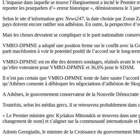
L’impasse dans laquelle se trouve l’élargissement a incité le Premier
reporter les pourparlers d’« erreur historique », démissionnera le 3 
Selon le site d’information grec
News247
, la date choisie par Zoran 
pays doivent encore ratifier son adhésion. En outre, la perspective d
Mais les choses devraient se compliquer si le parti nationaliste con
VMRO-DPMNE a adopté une position ferme sur le conflit avec la Grèce 
parti macédonien à voir le potentiel positif de l’accord sur le long-term
VMRO-DPMNE est en tête des derniers sondages, réalisés avant le vet
qu’elles voteraient pour VMRO-DPMNE et 36,6% pour le SDSM.
Il n’est pas certain que VMRO-DPMNE tente de faire sauter l’accord c
qu’Athènes consente à débloquer les négociations d’adhésion de Skop
A Athènes, le gouvernement conservateur de la Nouvelle Démocratie (PP
Toutefois, selon les médias grecs, il se retrouvera probablement da
« Le Premier ministre grec Kyriakos Mitsotakis se trouvera dans une posi
changement de nom] et s’aligner sur la communauté internationale et B
Adonis Georgiadis, le ministre de la Croissance du gouvernement Mitsot