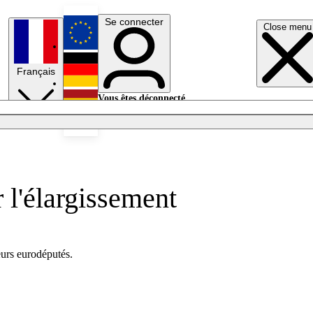
Se connecter
Close menu
English
Français
Deutsch
Vous êtes déconnecté.
Se connecter
Español
Lumières éteintes
 l'élargissement
eurs eurodéputés.