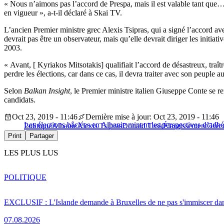
« Nous n’aimons pas l’accord de Prespa, mais il est valable tant que…
en vigueur », a-t-il déclaré à Skai TV.
L’ancien Premier ministre grec Alexis Tsipras, qui a signé l’accord ave
devrait pas être un observateur, mais qu’elle devrait diriger les initi
2003.
« Avant, [ Kyriakos Mitsotakis] qualifiait l’accord de désastreux, tra
perdre les élections, car dans ce cas, il devra traiter avec son peup
Selon
Balkan Insight
, le Premier ministre italien Giuseppe Conte se r
candidats.
Oct 23, 2019 - 11:46
Dernière mise à jour: Oct 23, 2019 - 11:46
Les élections bâclées en Albanie minent les perspectives d’adh
Politique
Albanie
Alexis Tsipras
Donald Tusk
Élargissement
Grèc
Print
Partager
LES PLUS LUS
POLITIQUE
EXCLUSIF : L'Islande demande à Bruxelles de ne pas s'immiscer dan
07.08.2026