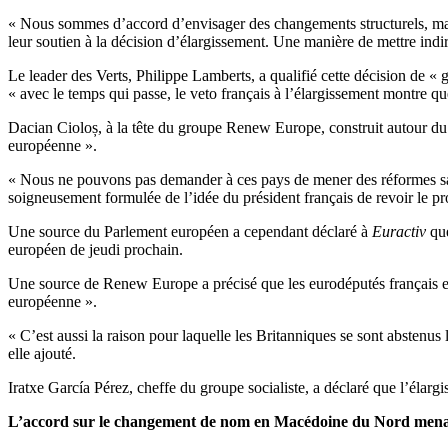
« Nous sommes d’accord d’envisager des changements structurels, mais n
leur soutien à la décision d’élargissement. Une manière de mettre i
Le leader des Verts, Philippe Lamberts, a qualifié cette décision de
« avec le temps qui passe, le veto français à l’élargissement montre q
Dacian Cioloș, à la tête du groupe Renew Europe, construit autour du 
européenne ».
« Nous ne pouvons pas demander à ces pays de mener des réformes sans l
soigneusement formulée de l’idée du président français de revoir le p
Une source du Parlement européen a cependant déclaré à
Euractiv
que
européen de jeudi prochain.
Une source de Renew Europe a précisé que les eurodéputés français est
européenne ».
« C’est aussi la raison pour laquelle les Britanniques se sont abstenu
elle ajouté.
Iratxe García Pérez, cheffe du groupe socialiste, a déclaré que l’élargi
L’accord sur le changement de nom en Macédoine du Nord men