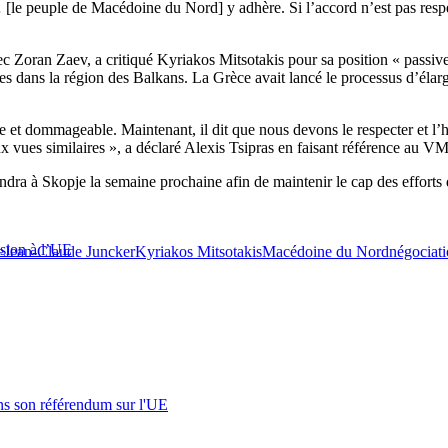
 [le peuple de Macédoine du Nord] y adhère. Si l’accord n’est pas respec
c Zoran Zaev, a critiqué Kyriakos Mitsotakis pour sa position « passive 
atives dans la région des Balkans. La Grèce avait lancé le processus d’é
ître et dommageable. Maintenant, il dit que nous devons le respecter et 
le aux vues similaires », a déclaré Alexis Tsipras en faisant référence
endra à Skopje la semaine prochaine afin de maintenir le cap des efforts
ésion à l’UE
e
Jean-Claude Juncker
Kyriakos Mitsotakis
Macédoine du Nord
négociati
s son référendum sur l'UE