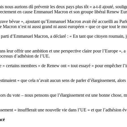
ous aurions dû prévenir les deux pays plus tôt » a-t-il ajouté, soulign
ndirectement en cause Emmanuel Macron et son groupe libéral Renew Eu
 « grave bévue », ajoutant qu’Emmanuel Macron avait été accueilli au P
ue Macron n’est ni aussi grand ni aussi européen » que ce que tout le mo
parti d’Emmanuel Macron, a déclaré : « En tant que citoyen roumain, je 
eur offrir une ambition et une perspective claire pour l’Europe », a -t-
rocessus d’adhésion de l’UE.
 « certains membres » de Renew ont « tout essayé » pour empêcher l’ins
imaient « que cela n’avait aucun sens de parler d’élargissement, alors 
s lors du vote – nous pensons que l’élargissement est une bonne chose, m
ssement « insufflerait une nouvelle vie dans l’UE » et que l’adhésion éve
acé