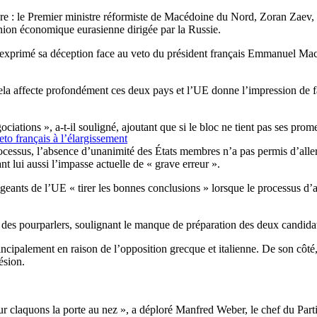
dre : le Premier ministre réformiste de Macédoine du Nord, Zoran Zaev, a
nion économique eurasienne dirigée par la Russie.
 exprimé sa déception face au veto du président français Emmanuel Mac
cela affecte profondément ces deux pays et l’UE donne l’impression de f
ciations », a-t-il souligné, ajoutant que si le bloc ne tient pas ses pr
to français à l’élargissement
ocessus, l’absence d’unanimité des États membres n’a pas permis d’aller
t lui aussi l’impasse actuelle de « grave erreur ».
rigeants de l’UE « tirer les bonnes conclusions » lorsque le processus
des pourparlers, soulignant le manque de préparation des deux candidats
principalement en raison de l’opposition grecque et italienne. De son côt
ésion.
claquons la porte au nez », a déploré Manfred Weber, le chef du Parti