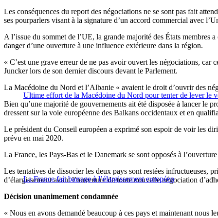
Les conséquences du report des négociations ne se sont pas fait atten
ses pourparlers visant à la signature d’un accord commercial avec l’U
A l’issue du sommet de l’UE, la grande majorité des États membres a
danger d’une ouverture à une influence extérieure dans la région.
« C’est une grave erreur de ne pas avoir ouvert les négociations, car 
Juncker lors de son dernier discours devant le Parlement.
La Macédoine du Nord et l’Albanie « avaient le droit d’ouvrir des négo
Ultime effort de la Macédoine du Nord pour tenter de lever le ve
Bien qu’une majorité de gouvernements ait été disposée à lancer le pr
dressent sur la voie européenne des Balkans occidentaux et en qualifian
Le président du Conseil européen a exprimé son espoir de voir les di
prévu en mai 2020.
La France, les Pays-Bas et le Danemark se sont opposés à l’ouverture 
Les tentatives de dissocier les deux pays sont restées infructueuses, 
La France fait barrage à l’élargissement européen
d’élargissement avant l’ouverture de toute nouvelle négociation d’adh
Décision unanimement condamnée
« Nous en avons demandé beaucoup à ces pays et maintenant nous leur 