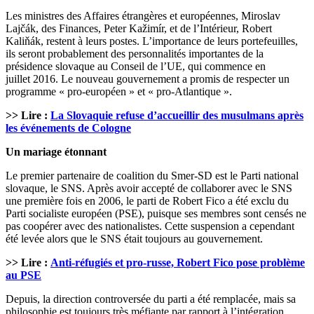
Les ministres des Affaires étrangères et européennes, Miroslav
Lajčák, des Finances, Peter Kažimír, et de l’Intérieur, Robert
Kaliňák, restent à leurs postes. L’importance de leurs portefeuilles,
ils seront probablement des personnalités importantes de la
présidence slovaque au Conseil de l’UE, qui commence en
juillet 2016. Le nouveau gouvernement a promis de respecter un
programme « pro-européen » et « pro-Atlantique ».
>> Lire :
La Slovaquie refuse d’accueillir des musulmans après
les événements de Cologne
Un mariage étonnant
Le premier partenaire de coalition du Smer-SD est le Parti national
slovaque, le SNS. Après avoir accepté de collaborer avec le SNS
une première fois en 2006, le parti de Robert Fico a été exclu du
Parti socialiste européen (PSE), puisque ses membres sont censés ne
pas coopérer avec des nationalistes. Cette suspension a cependant
été levée alors que le SNS était toujours au gouvernement.
>> Lire :
Anti-réfugiés et pro-russe, Robert Fico pose problème
au PSE
Depuis, la direction controversée du parti a été remplacée, mais sa
philosophie est toujours très méfiante par rapport à l’intégration