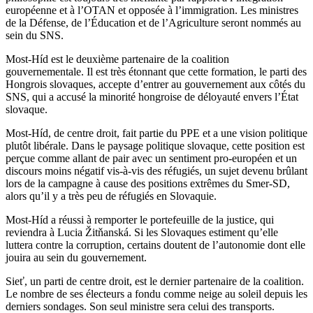
européenne et à l’OTAN et opposée à l’immigration. Les ministres
de la Défense, de l’Éducation et de l’Agriculture seront nommés au
sein du SNS.
Most-Híd est le deuxième partenaire de la coalition
gouvernementale. Il est très étonnant que cette formation, le parti des
Hongrois slovaques, accepte d’entrer au gouvernement aux côtés du
SNS, qui a accusé la minorité hongroise de déloyauté envers l’État
slovaque.
Most-Híd, de centre droit, fait partie du PPE et a une vision politique
plutôt libérale. Dans le paysage politique slovaque, cette position est
perçue comme allant de pair avec un sentiment pro-européen et un
discours moins négatif vis-à-vis des réfugiés, un sujet devenu brûlant
lors de la campagne à cause des positions extrêmes du Smer-SD,
alors qu’il y a très peu de réfugiés en Slovaquie.
Most-Híd a réussi à remporter le portefeuille de la justice, qui
reviendra à Lucia Žitňanská. Si les Slovaques estiment qu’elle
luttera contre la corruption, certains doutent de l’autonomie dont elle
jouira au sein du gouvernement.
Sieť, un parti de centre droit, est le dernier partenaire de la coalition.
Le nombre de ses électeurs a fondu comme neige au soleil depuis les
derniers sondages. Son seul ministre sera celui des transports.