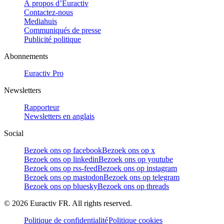
À propos d’Euractiv
Contactez-nous
Mediahuis
Communiqués de presse
Publicité politique
Abonnements
Euractiv Pro
Newsletters
Rapporteur
Newsletters en anglais
Social
Bezoek ons op facebook
Bezoek ons op x
Bezoek ons op linkedin
Bezoek ons op youtube
Bezoek ons op rss-feed
Bezoek ons op instagram
Bezoek ons op mastodon
Bezoek ons op telegram
Bezoek ons op bluesky
Bezoek ons op threads
©
2026
Euractiv FR. All rights reserved.
Politique de confidentialité
Politique cookies