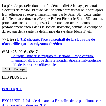
La période post-élection a profondément divisé le pays, et certains
électeurs de Most-Híd et de Sieť se sentent trahis par leur parti après
leur adhésion au gouvernement mené par le Smer-SD. Cette partie
de l’électorat estime en effet que Robert Fico et le Smer-SD sont les
principaux freins au progrès et à l’éradication de problèmes
profondément ancrés dans la société slovaque, comme la corruption
du secteur de la santé, la défaillance du système éducatif, etc.
>> Lire :
L’UE choquée face au souhait de la Slovaquie de
n’accueillir que des migrants chrétiens
Mar 25, 2016 - 08:17
Politique
Chine
crise migratoire
Élections
Europe centrale
International
L'Europe dans le monde
nationalisme
Populisme
réfugiés
Robert Fico
Slovaquie
Print
Partager
LES PLUS LUS
POLITIQUE
EXCLUSIF : L'Islande demande à Bruxelles de ne pas s'immiscer
dans son référendum sur l'UE