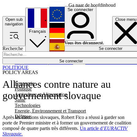
Ga naar de hoofdinhoud
Se connecter
Open sub
Close menu
English
navigation
Français
Deutsch
Vous êtes déconnecté.
Recherche
Se connecter
Español
Lumières éteintes
Se connecter
Rapporteur
Politique
Économie
Newsletters
Evénements
Em
POLITIQUE
POLICY AREAS
Alliances contre nature au
Economie
Politique
gouvernement slovaque
Agriculture et Alimentation
Santé
Technologies
Energie, Environnement et Transport
Défense
Après les élections slovaques, Robert Fico a réussi à garder son
porte de Premier ministre et à former un gouvernement de coalition
composé de quatre partis très différents.
Un article d’
EURACTIV
Slovaquie
.