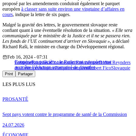
proposé par les amendements conduirait également le parquet
européen
à classer sans suite environ une vingtaine d’affaires en
cours
, indique la lettre de six pages.
Malgré la gravité des lettres, le gouvernement slovaque reste
confiant quant à une éventuelle résolution de la situation.
« Elle sera
communiquée par le ministère de la Justice et il ne se passera rien.
Les fonds de l’UE continueront d’arriver en Slovaquie »
, a déclaré
Richard Raši, le ministre en charge du Développement régional.
Feb 16, 2024 - 07:31
Coopération policière : le Parlement européen veut
Politique
Bratislava
Commission Européenne
Didier Reynders
accroître l’échange automatisé de données
droit européen
Justice
Parquet européen
Robert Fico
Slovaquie
Print
Partager
LES PLUS LUS
PRO
SANTÉ
Sept pays votent contre le programme de santé de la Commission
24.07.2026
ÉCONOMIE