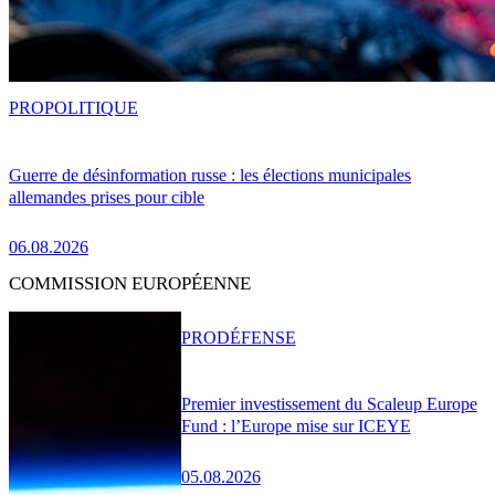
PRO
POLITIQUE
Guerre de désinformation russe : les élections municipales
allemandes prises pour cible
06.08.2026
COMMISSION EUROPÉENNE
PRO
DÉFENSE
Premier investissement du Scaleup Europe
Fund : l’Europe mise sur ICEYE
05.08.2026