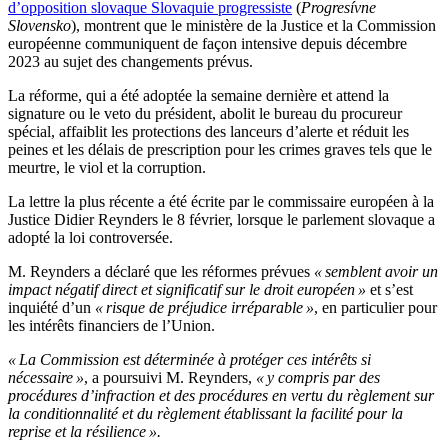
d’opposition slovaque Slovaquie progressiste
(
Progresívne
Slovensko
), montrent que le ministère de la Justice et la Commission
européenne communiquent de façon intensive depuis décembre
2023 au sujet des changements prévus.
La réforme, qui a été adoptée la semaine dernière et attend la
signature ou le veto du président, abolit le bureau du procureur
spécial, affaiblit les protections des lanceurs d’alerte et réduit les
peines et les délais de prescription pour les crimes graves tels que le
meurtre, le viol et la corruption.
La lettre la plus récente a été écrite par le commissaire européen à la
Justice Didier Reynders le 8 février, lorsque le parlement slovaque a
adopté la loi controversée.
M. Reynders a déclaré que les réformes prévues
« semblent avoir un
impact négatif direct et significatif sur le droit européen »
et s’est
inquiété d’un
« risque de préjudice irréparable »
, en particulier pour
les intérêts financiers de l’Union.
« La Commission est déterminée à protéger ces intérêts si
nécessaire »
, a poursuivi M. Reynders,
« y compris par des
procédures d’infraction et des procédures en vertu du règlement sur
la conditionnalité et du règlement établissant la facilité pour la
reprise et la résilience ».