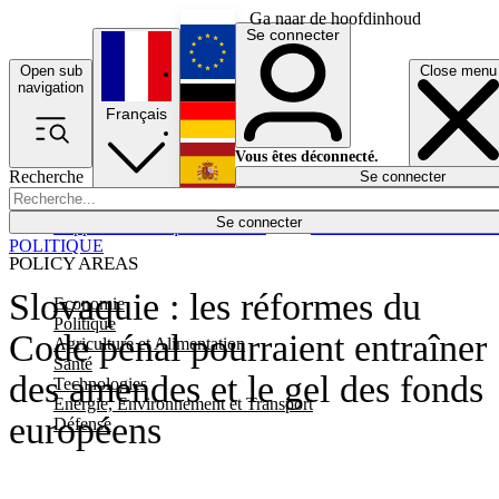
Ga naar de hoofdinhoud
Se connecter
Open sub
Close menu
English
navigation
Français
Deutsch
Vous êtes déconnecté.
Recherche
Se connecter
Español
Lumières éteintes
Se connecter
Rapporteur
Politique
Économie
Newsletters
Evénements
Em
POLITIQUE
POLICY AREAS
Slovaquie : les réformes du
Economie
Politique
Code pénal pourraient entraîner
Agriculture et Alimentation
Santé
des amendes et le gel des fonds
Technologies
Energie, Environnement et Transport
européens
Défense