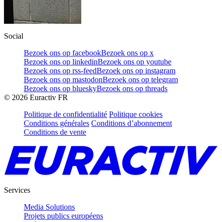
Social
Bezoek ons op facebook
Bezoek ons op x
Bezoek ons op linkedin
Bezoek ons op youtube
Bezoek ons op rss-feed
Bezoek ons op instagram
Bezoek ons op mastodon
Bezoek ons op telegram
Bezoek ons op bluesky
Bezoek ons op threads
©
2026
Euractiv FR
Politique de confidentialité
Politique cookies
Conditions générales
Conditions d’abonnement
Conditions de vente
Services
Media Solutions
Projets publics européens