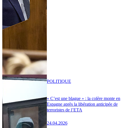
POLITIQUE
« C’est une blague » : la colère monte en
Espagne après la libération anticipée de
terroristes de l’ETA
24.04.2026