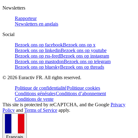
Newsletters
Rapporteur
Newsletters en anglais
Social
Bezoek ons op facebook
Bezoek ons op x
Bezoek ons op linkedin
Bezoek ons op youtube
Bezoek ons op rss-feed
Bezoek ons op instagram
Bezoek ons op mastodon
Bezoek ons op telegram
Bezoek ons op bluesky
Bezoek ons op threads
©
2026
Euractiv FR. All rights reserved.
Politique de confidentialité
Politique cookies
Conditions générales
Conditions d’abonnement
Conditions de vente
This site is protected by reCAPTCHA, and the Google
Privacy
Policy
and
Terms of Service
apply.
Français