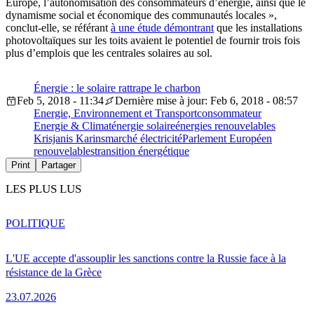
Europe, l’autonomisation des consommateurs d’énergie, ainsi que le
dynamisme social et économique des communautés locales »,
conclut-elle, se référant
à une étude démontrant
que les installations
photovoltaïques sur les toits avaient le potentiel de fournir trois fois
plus d’emplois que les centrales solaires au sol.
Énergie : le solaire rattrape le charbon
Feb 5, 2018 - 11:34
Dernière mise à jour: Feb 6, 2018 - 08:57
Energie, Environnement et Transport
consommateur
Energie & Climat
énergie solaire
énergies renouvelables
Krisjanis Karins
marché électricité
Parlement Européen
renouvelables
transition énergétique
Print
Partager
LES PLUS LUS
POLITIQUE
L'UE accepte d'assouplir les sanctions contre la Russie face à la
résistance de la Grèce
23.07.2026