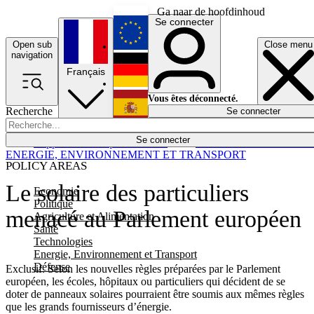
Ga naar de hoofdinhoud
Se connecter
Open sub
Close menu
English
navigation
Français
Deutsch
Vous êtes déconnecté.
Recherche
Se connecter
Español
Lumières éteintes
Se connecter
Rapporteur
Politique
Économie
Newsletters
Evénements
Em
ENERGIE, ENVIRONNEMENT ET TRANSPORT
POLICY AREAS
Le solaire des particuliers
Economie
Politique
menacé au Parlement européen
Agriculture et Alimentation
Santé
Technologies
Energie, Environnement et Transport
Défense
Exclusif. Selon les nouvelles règles préparées par le Parlement
européen, les écoles, hôpitaux ou particuliers qui décident de se
doter de panneaux solaires pourraient être soumis aux mêmes règles
que les grands fournisseurs d’énergie.