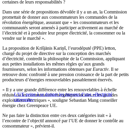
certaines de leurs responsabilités ?
Dans une série de propositions dévoilée il y a un an, la Commission
promettait de donner aux consommateurs les commandes de la
révolution énergétique, assurant que « les consommateurs et les
communautés seront amenés à participer activement au marché de
l’électricité et à produire leur propre électricité, la consommer ou la
vendre sur le marché ».
La proposition de Krišjānis Kariņš, l’eurodéputé (PPE) letton,
chargé du projet de directive sur la conception des marchés
d’électricité, contredit la philosophie de la Commission, appliquant
aux petites installations les mêmes règles qu’aux grands
fournisseurs, selon les informations obtenues par
Euractiv
. Il se
retrouve donc confronté à une pression croissance de la part de petits
producteurs d’énergies renouvelables passablement énervés.
« Il y a une grande différence entre les renouvelables à échelle
L’UE peine à se donner les moyens d’une «électricité
réduite ou les communautés énergétiques locales et les grandes
citoyenne»
exploitations électriques », souligne Sebastian Mang conseiller
énergie chez Greenpeace UE.
Ne pas faire la distinction entre ces deux catégories irait « à
l’encontre de l’objectif annoncé par l’UE de donner le contrôle au
consommateur », prévient-il.