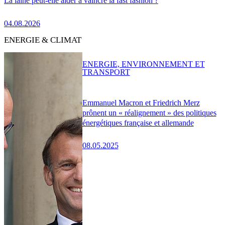
La laine peut-elle aider à vaincre la fast fashion ?
04.08.2026
ENERGIE & CLIMAT
ENERGIE, ENVIRONNEMENT ET
TRANSPORT
Emmanuel Macron et Friedrich Merz
prônent un « réalignement » des politiques
énergétiques française et allemande
08.05.2025