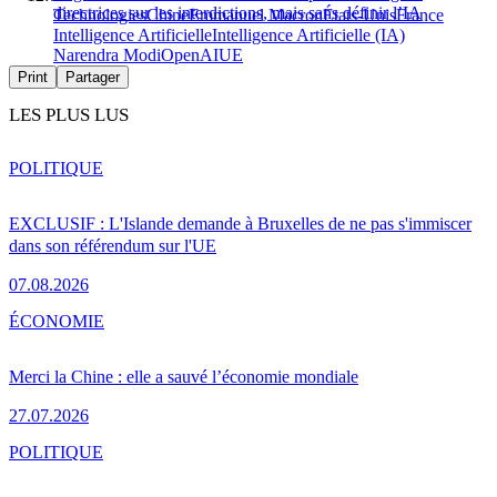
directrices sur les interdictions, mais sans définir l’IA
Technologies
Chine
Emmanuel Macron
États-Unis
France
Intelligence Artificielle
Intelligence Artificielle (IA)
Narendra Modi
OpenAI
UE
Print
Partager
LES PLUS LUS
POLITIQUE
EXCLUSIF : L'Islande demande à Bruxelles de ne pas s'immiscer
dans son référendum sur l'UE
07.08.2026
ÉCONOMIE
Merci la Chine : elle a sauvé l’économie mondiale
27.07.2026
POLITIQUE