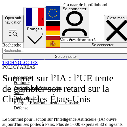
Ga naar de hoofdinhoud
Se connecter
Open sub
Close menu
English
navigation
Français
Deutsch
Vous êtes déconnecté.
Recherche
Se connecter
Español
Lumières éteintes
Se connecter
Rapporteur
Politique
Économie
Newsletters
Evénements
Em
TECHNOLOGIES
POLICY AREAS
Sommet sur l’IA : l’UE tente
Economie
Politique
de combler son retard sur la
Agriculture et Alimentation
Santé
Chine et les États-Unis
Technologies
Energie, Environnement et Transport
Défense
Le Sommet pour l'action sur l'Intelligence Artificielle (IA) ouvre
aujourd'hui ses portes à Paris. Plus de 5 000 experts et 80 dirigeants