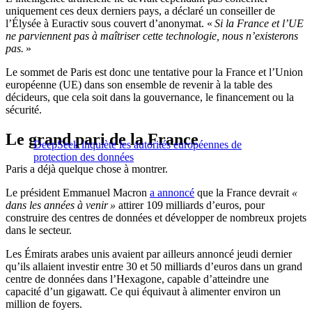
uniquement ces deux derniers pays, a déclaré un conseiller de
l’Élysée à Euractiv sous couvert d’anonymat. «
Si la France et l’UE
ne parviennent pas à maîtriser cette technologie, nous n’existerons
pas.
»
Le sommet de Paris est donc une tentative pour la France et l’Union
européenne (UE) dans son ensemble de revenir à la table des
décideurs, que cela soit dans la gouvernance, le financement ou la
sécurité.
Le grand pari de la France
DeepSeek inquiète les autorités européennes de
protection des données
Paris a déjà quelque chose à montrer.
Le président Emmanuel Macron
a annoncé
que la France devrait
«
dans les années à venir »
attirer 109 milliards d’euros, pour
construire des centres de données et développer de nombreux projets
dans le secteur.
Les Émirats arabes unis avaient par ailleurs annoncé jeudi dernier
qu’ils allaient investir entre 30 et 50 milliards d’euros dans un grand
centre de données dans l’Hexagone, capable d’atteindre une
capacité d’un gigawatt. Ce qui équivaut à alimenter environ un
million de foyers.